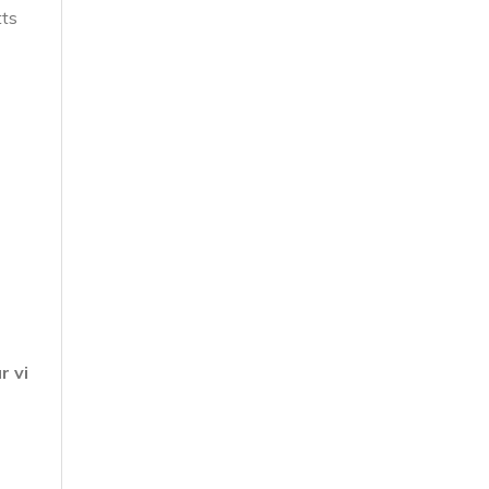
tts
r vi