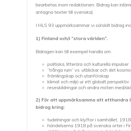
bearbetas inom redaktionen. Bidrag kan inlämn
antagna texter till svenska).
I HLS 93 uppmärksammar vi särskilt bidrag i
1) Finland och/i ”stora världen”.
Bidragen kan till exempel handla om:
politiska, litterära och kulturella impulser
”trånga rum” vs. utblickar och det kosmopo
främlingskap och utanförskap
klimat och miljö ur ett globalt perspektiv
reseskildringar och andra möten med/ski
2) För att uppmärksamma att etthundra år
bidrag kring:
tudelningar och klyftor i samhället, 191
händelserna 1918 på svenska orter i Fi