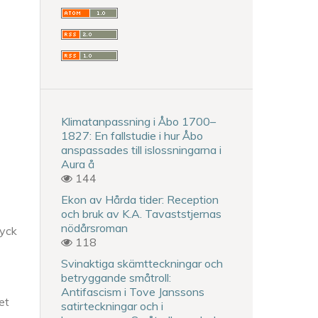
Klimatanpassning i Åbo 1700–
1827: En fallstudie i hur Åbo
anspassades till islossningarna i
Aura å
144
Ekon av Hårda tider: Reception
och bruk av K.A. Tavaststjernas
nödårsroman
ryck
118
Svinaktiga skämtteckningar och
betryggande småtroll:
Antifascism i Tove Janssons
et
satirteckningar och i