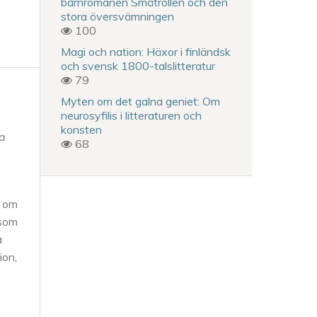
barnromanen Småtrollen och den
stora översvämningen
100
Magi och nation: Häxor i finländsk
och svensk 1800-talslitteratur
79
Myten om det galna geniet: Om
neurosyfilis i litteraturen och
konsten
ka
68
a om
 som
a
ion,