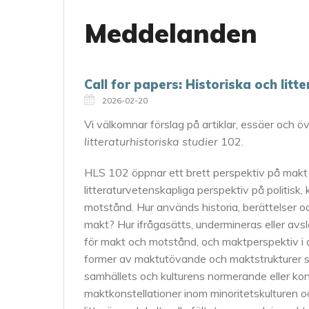
Meddelanden
Call for papers: Historiska och litt
2026-02-20
Vi välkomnar förslag på artiklar, essäer och ö
litteraturhistoriska studier
102.
HLS 102 öppnar ett brett perspektiv på makt 
litteraturvetenskapliga perspektiv på politisk, 
motstånd. Hur används historia, berättelser och
makt? Hur ifrågasätts, undermineras eller avs
för makt och motstånd, och maktperspektiv i a
former av maktutövande och maktstrukturer så
samhällets och kulturens normerande eller ko
maktkonstellationer inom minoritetskulturen 