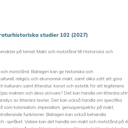
eraturhistoriska studier 102 (2027)
versikter på temat Makt och motstånd till
Historiska och
och motstånd. Bidragen kan ge historiska och
kulturell, religiös och ekonomisk makt, samt olika sätt att göra
 kulturarv samt litteratur, konst och estetik för att legitimera
löjas makten och dess utövare? Det kan handla om litterära utt
nalys av litterära texter. Det kan också handla om specifika
 som kolonialism, imperialism, genusperspektiv på makt,
ntrollerande funktioner. Bidragen kan också behandla
och -språket. Vidare kan det handla om makt och motstånd på d