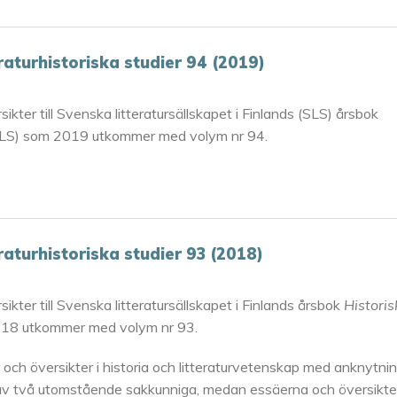
eraturhistoriska studier 94 (2019)
sikter till Svenska litteratursällskapet i Finlands (SLS) årsbok
LS) som 2019 utkommer med volym nr 94.
eraturhistoriska studier 93 (2018)
sikter till Svenska litteratursällskapet i Finlands årsbok
Historis
18 utkommer med volym nr 93.
r och översikter i historia och litteraturvetenskap med anknytni
kas av två utomstående sakkunniga, medan essäerna och översikt