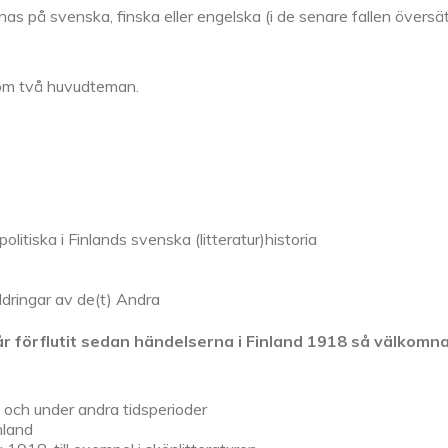
as på svenska, finska eller engelska (i de senare fallen översä
nom två huvudteman.
litiska i Finlands svenska (litteratur)historia
ldringar av de(t) Andra
 förflutit sedan händelserna i Finland 1918 så välkomna
8 och under andra tidsperioder
nland