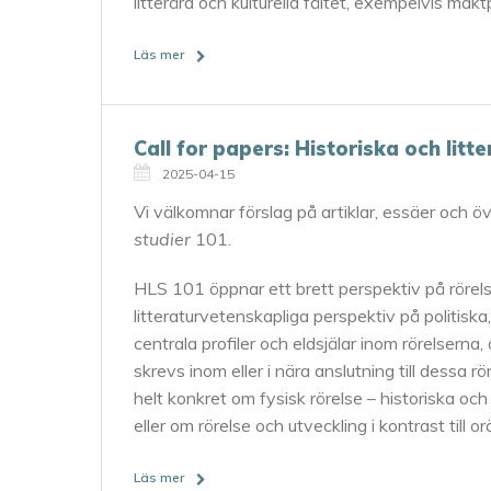
litterära och kulturella fältet, exempelvis maktp
Läs mer
Call for papers: Historiska och litt
2025-04-15
Vi välkomnar förslag på artiklar, essäer och öv
studier
101.
HLS 101 öppnar ett brett perspektiv på rörelse
litteraturvetenskapliga perspektiv på politiska
centrala profiler och eldsjälar inom rörelsern
skrevs inom eller i nära anslutning till dessa r
helt konkret om fysisk rörelse – historiska oc
eller om rörelse och utveckling i kontrast till o
Läs mer