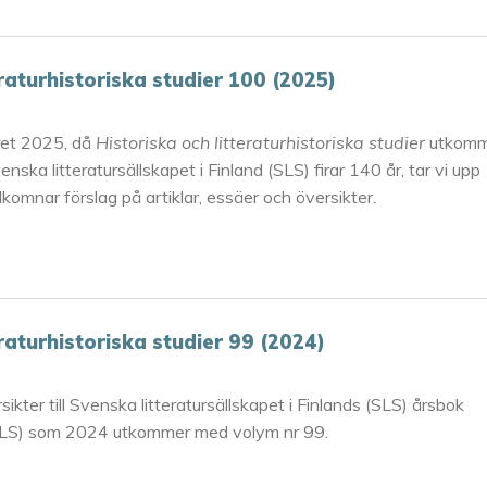
eraturhistoriska studier 100 (2025)
ret 2025, då
Historiska och litteraturhistoriska studier
utkomm
a litteratursällskapet i Finland (SLS) firar 140 år, tar vi upp
lkomnar förslag på artiklar, essäer och översikter.
eraturhistoriska studier 99 (2024)
sikter till Svenska litteratursällskapet i Finlands (SLS) årsbok
LS) som 2024 utkommer med volym nr 99.