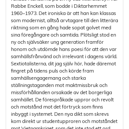
Rabbe Enckell, som bodde i Diktarhemmet
1960–1973. Det ironiska är att han kan klassas
som modernist, alltså arvtagare till den litterära
riktning som en gång hade sopat golvet med
sina föregångare och samtida. Plötsligt stod en
ny och självsäker ung generation framför
honom och utdömde hans poesi för att den var
samhällsfrånvänd och irrelevant i dagens värld.
Sextiotalisterna, dit jag själv hör, hade däremot
fingret på tidens puls och körde fram
samhällsengagemang och starka
ställningstaganden mot maktmissbruk och
missförhållanden orsakade av det borgerliga
samhället. De förespråkade uppror och revolt
och motstånd mot det förtryck som finns
inbyggt i systemet. Den nya dikt som skrevs
kom direkt ur studentupproren och motståndet
mot Vietnamkriget, som det inte stod ett ord