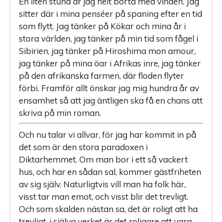
En liten stund är jag helt borta med vinden. Jag
sitter där i mina penséer på spaning efter en tid
som flytt. Jag tänker på Kökar och mina år i
stora världen, jag tänker på min tid som fågel i
Sibirien, jag tänker på Hiroshima mon amour,
jag tänker på mina öar i Afrikas inre, jag tänker
på den afrikanska farmen, där floden flyter
förbi. Framför allt önskar jag mig hundra år av
ensamhet så att jag äntligen ska få en chans att
skriva på min roman.
Och nu talar vi allvar, för jag har kommit in på
det som är den stora paradoxen i
Diktarhemmet. Om man bor i ett så vackert
hus, och har en sådan sal, kommer gästfriheten
av sig själv. Naturligtvis vill man ha folk här,
visst tar man emot, och visst blir det trevligt.
Och som skalden nästan sa, det är roligt att ha
trevligt, i själva verket är det roligare att vara