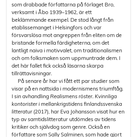
som drabbade författarna på förlaget Bro,
verksamt i Åbo 1939–1962, är ett
beklämmande exempel. De stod långt från
etablissemanget i Helsingfors och var
försvarslösa mot angreppen från eliten om de
bristande formella färdigheterna, om det
lantligt naiva i motivvalet, om traditionalismen
och om folksmaken som uppmuntrade dem. I
det här fallet fick också läsarna skarpa
tillrättavisningar.
På senare år har vi fått ett par studier som
visar på en nattsida i modernismens triumftåg.
I sin avhandling
Realismens röster. Kvinnliga
kontorister i mellankrigstidens finlandssvenska
litteratur
(2017), har Eva Johansson visat hur en
typ av samtidslitteratur utdömdes av tidens
kritiker och självdog som genre. Också en
författare som Sally Salminen, som hade gjort