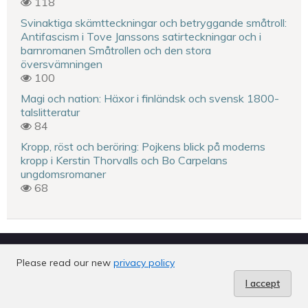
118
Svinaktiga skämtteckningar och betryggande småtroll:
Antifascism i Tove Janssons satirteckningar och i
barnromanen Småtrollen och den stora
översvämningen
100
Magi och nation: Häxor i finländsk och svensk 1800-
talslitteratur
84
Kropp, röst och beröring: Pojkens blick på moderns
kropp i Kerstin Thorvalls och Bo Carpelans
ungdomsromaner
68
Please read our new
privacy policy
ISSN 0073-2702 eISSN 2489-5512
I accept