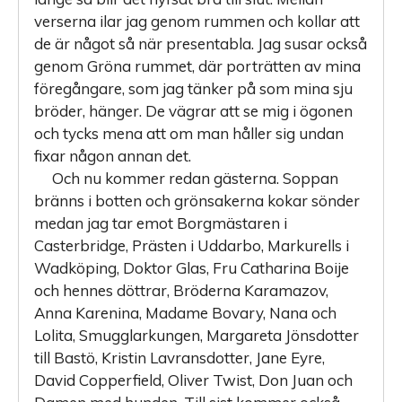
verserna ilar jag genom rummen och kollar att
de är något så när presentabla. Jag susar också
genom Gröna rummet, där porträtten av mina
föregångare, som jag tänker på som mina sju
bröder, hänger. De vägrar att se mig i ögonen
och tycks mena att om man håller sig undan
fixar någon annan det.
Och nu kommer redan gästerna. Soppan
bränns i botten och grönsakerna kokar sönder
medan jag tar emot Borgmästaren i
Casterbridge, Prästen i Uddarbo, Markurells i
Wadköping, Doktor Glas, Fru Catharina Boije
och hennes döttrar, Bröderna Karamazov,
Anna Karenina, Madame Bovary, Nana och
Lolita, Smugglarkungen, Margareta Jönsdotter
till Bastö, Kristin Lavransdotter, Jane Eyre,
David Copperfield, Oliver Twist, Don Juan och