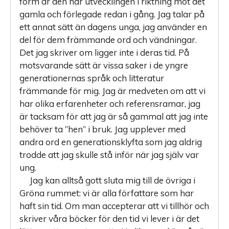
form är den här utvecklingen i riktning mot det
gamla och förlegade redan i gång. Jag talar på
ett annat sätt än dagens unga, jag använder en
del för dem främmande ord och vändningar.
Det jag skriver om ligger inte i deras tid. På
motsvarande sätt är vissa saker i de yngre
generationernas språk och litteratur
främmande för mig. Jag är medveten om att vi
har olika erfarenheter och referensramar, jag
är tacksam för att jag är så gammal att jag inte
behöver ta ”hen” i bruk. Jag upplever med
andra ord en generationsklyfta som jag aldrig
trodde att jag skulle stå inför när jag själv var
ung.
Jag kan alltså gott sluta mig till de övriga i
Gröna rummet: vi är alla författare som har
haft sin tid. Om man accepterar att vi tillhör och
skriver våra böcker för den tid vi lever i är det