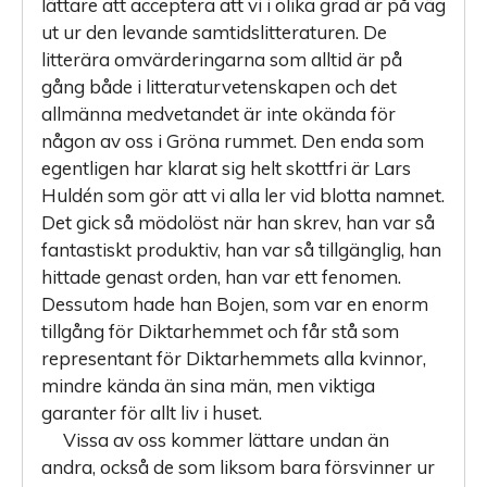
lättare att acceptera att vi i olika grad är på väg
ut ur den levande samtidslitteraturen. De
litterära omvärderingarna som alltid är på
gång både i litteraturvetenskapen och det
allmänna medvetandet är inte okända för
någon av oss i Gröna rummet. Den enda som
egentligen har klarat sig helt skottfri är Lars
Huldén som gör att vi alla ler vid blotta namnet.
Det gick så mödolöst när han skrev, han var så
fantastiskt produktiv, han var så tillgänglig, han
hittade genast orden, han var ett fenomen.
Dessutom hade han Bojen, som var en enorm
tillgång för Diktarhemmet och får stå som
representant för Diktarhemmets alla kvinnor,
mindre kända än sina män, men viktiga
garanter för allt liv i huset.
Vissa av oss kommer lättare undan än
andra, också de som liksom bara försvinner ur