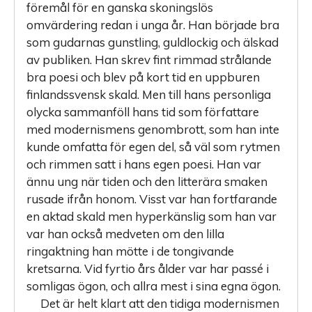
föremål för en ganska skoningslös
omvärdering redan i unga år. Han började bra
som gudarnas gunstling, guldlockig och älskad
av publiken. Han skrev fint rimmad strålande
bra poesi och blev på kort tid en uppburen
finlandssvensk skald. Men till hans personliga
olycka sammanföll hans tid som författare
med modernismens genombrott, som han inte
kunde omfatta för egen del, så väl som rytmen
och rimmen satt i hans egen poesi. Han var
ännu ung när tiden och den litterära smaken
rusade ifrån honom. Visst var han fortfarande
en aktad skald men hyperkänslig som han var
var han också medveten om den lilla
ringaktning han mötte i de tongivande
kretsarna. Vid fyrtio års ålder var har passé i
somligas ögon, och allra mest i sina egna ögon.
Det är helt klart att den tidiga modernismen