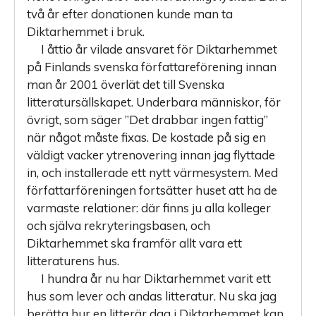
två år efter donationen kunde man ta
Diktarhemmet i bruk.
I åttio år vilade ansvaret för Diktarhemmet
på Finlands svenska författareförening innan
man år 2001 överlät det till Svenska
litteratursällskapet. Underbara människor, för
övrigt, som säger ”Det drabbar ingen fattig”
när något måste fixas. De kostade på sig en
väldigt vacker ytrenovering innan jag flyttade
in, och installerade ett nytt värmesystem. Med
författarföreningen fortsätter huset att ha de
varmaste relationer: där finns ju alla kolleger
och själva rekryteringsbasen, och
Diktarhemmet ska framför allt vara ett
litteraturens hus.
I hundra år nu har Diktarhemmet varit ett
hus som lever och andas litteratur. Nu ska jag
berätta hur en litterär dag i Diktarhemmet kan