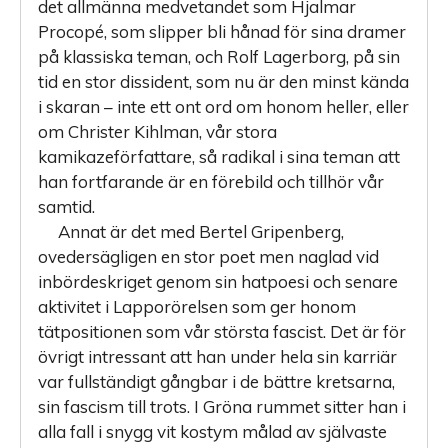
det allmänna medvetandet som Hjalmar
Procopé, som slipper bli hånad för sina dramer
på klassiska teman, och Rolf Lagerborg, på sin
tid en stor dissident, som nu är den minst kända
i skaran – inte ett ont ord om honom heller, eller
om Christer Kihlman, vår stora
kamikazeförfattare, så radikal i sina teman att
han fortfarande är en förebild och tillhör vår
samtid.
Annat är det med Bertel Gripenberg,
ovedersägligen en stor poet men naglad vid
inbördeskriget genom sin hatpoesi och senare
aktivitet i Lapporörelsen som ger honom
tätpositionen som vår största fascist. Det är för
övrigt intressant att han under hela sin karriär
var fullständigt gångbar i de bättre kretsarna,
sin fascism till trots. I Gröna rummet sitter han i
alla fall i snygg vit kostym målad av självaste