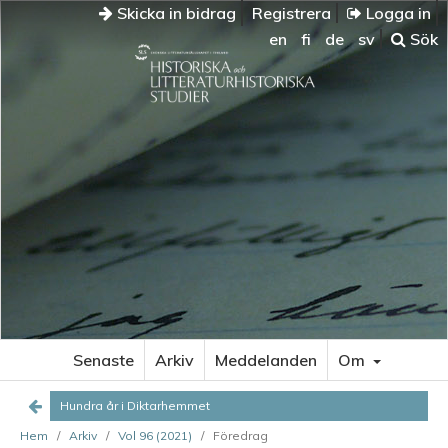
Skicka in bidrag
Registrera
Logga in
en
fi
de
sv
Sök
Senaste
Arkiv
Meddelanden
Om
Hundra år i Diktarhemmet
Hem
/
Arkiv
/
Vol 96 (2021)
/
Föredrag