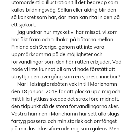
utomordentlig illustration till det begrepp som
kallas bildningsväg. Sällan eller aldrig blir den
så konkret som här, där man kan rita in den på
ett sjökort.
Jag undrar hur mycket vi har missat, vi som
har åkt fram och tillbaka på båtarna mellan
Finland och Sverige, genom att inte vara
uppmärksamma på de möjligheter och
förvandlingar som den här rutten erbjuder. Vad
hade vi inte kunnat bli om vi hade förstått att
utnyttja den övergång som en sjöresa innebär?
När Helsingforsbåten vek in till Mariehamn
den 18 januari 2018 för att plocka upp mig och
mitt lilla flyttlass skedde det strax före midnatt,
den tidpunkt då de stora förvandlingarna sker.
Västra hamnen i Mariehamn har sett alla slags
fartyg passera, och min storlek och omfånget
på min last klassificerade mig som galeas. Men