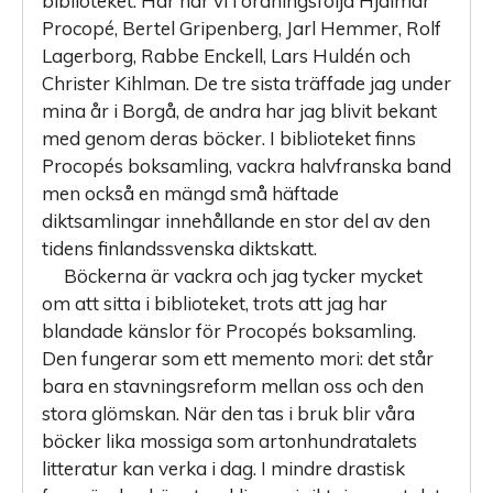
biblioteket. Här har vi i ordningsföljd Hjalmar
Procopé, Bertel Gripenberg, Jarl Hemmer, Rolf
Lagerborg, Rabbe Enckell, Lars Huldén och
Christer Kihlman. De tre sista träffade jag under
mina år i Borgå, de andra har jag blivit bekant
med genom deras böcker. I biblioteket finns
Procopés boksamling, vackra halvfranska band
men också en mängd små häftade
diktsamlingar innehållande en stor del av den
tidens finlandssvenska diktskatt.
Böckerna är vackra och jag tycker mycket
om att sitta i biblioteket, trots att jag har
blandade känslor för Procopés boksamling.
Den fungerar som ett memento mori: det står
bara en stavningsreform mellan oss och den
stora glömskan. När den tas i bruk blir våra
böcker lika mossiga som artonhundratalets
litteratur kan verka i dag. I mindre drastisk