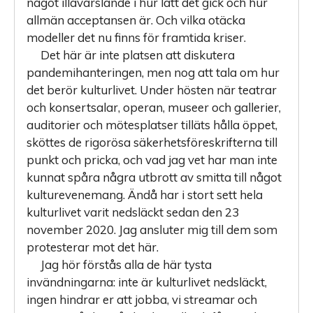
något illavarslande i hur lätt det gick och hur
allmän acceptansen är. Och vilka otäcka
modeller det nu finns för framtida kriser.
Det här är inte platsen att diskutera
pandemihanteringen, men nog att tala om hur
det berör kulturlivet. Under hösten när teatrar
och konsertsalar, operan, museer och gallerier,
auditorier och mötesplatser tilläts hålla öppet,
sköttes de rigorösa säkerhetsföreskrifterna till
punkt och pricka, och vad jag vet har man inte
kunnat spåra några utbrott av smitta till något
kulturevenemang. Ändå har i stort sett hela
kulturlivet varit nedsläckt sedan den 23
november 2020. Jag ansluter mig till dem som
protesterar mot det här.
Jag hör förstås alla de här tysta
invändningarna: inte är kulturlivet nedsläckt,
ingen hindrar er att jobba, vi streamar och