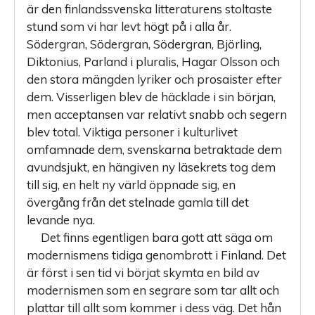
är den finlandssvenska litteraturens stoltaste
stund som vi har levt högt på i alla år.
Södergran, Södergran, Södergran, Björling,
Diktonius, Parland i pluralis, Hagar Olsson och
den stora mängden lyriker och prosaister efter
dem. Visserligen blev de häcklade i sin början,
men acceptansen var relativt snabb och segern
blev total. Viktiga personer i kulturlivet
omfamnade dem, svenskarna betraktade dem
avundsjukt, en hängiven ny läsekrets tog dem
till sig, en helt ny värld öppnade sig, en
övergång från det stelnade gamla till det
levande nya.
Det finns egentligen bara gott att säga om
modernismens tidiga genombrott i Finland. Det
är först i sen tid vi börjat skymta en bild av
modernismen som en segrare som tar allt och
plattar till allt som kommer i dess väg. Det hån