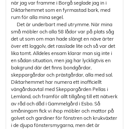
när jag var framme i Borgå seglade jag in i
Diktarhemmet som en fyrmastad bark, med
rum för alla mina segel.
Det är underbart med utrymme. När mina
små möbler och alla 58 lådor var på plats såg
det ut som om man hade slängt en näve ärter
över ett loggolv, det rasslade lite och så var det
lika tomt. Alldeles ensam klarar man sig inte i
en sådan situation, men jag har lyckligtvis en
bakgrund där det finns bondgårdar,
skeppargårdar och prästgårdar, alla med sal.
Diktarhemmet har numera ett inofficiellt
vängårdsavtal med Skeppargården Pellas i
Lemland, och framför allt tillgång till ett nätverk
av råd och dåd i Gammelgård i Esbo. Så
småningom fick vi ihop möbler och mattor på
golvet och gardiner för fönstren och krukväxter
i de djupa fönstersmygarna, men det är