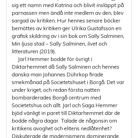
sig ett namn med
Katrina
och blivit insläppt på
parnassen men ändå inte medlem av den, blev
sargad av kritiken. Hur hennes senare böcker
bemöttes av kritiken ger Ulrika Gustafsson en
grafisk skildring av i sin bok om Sally Salminen,
Min ljusa stad – Sally Salminen, livet och
litteraturen
(2019).
Jarl Hemmer bodde för övrigt i
Diktarhemmet då Sally Salminen och hennes
danska man Johannes Dührkop firade
smekmånad på Societetshuset i Borgå. Det var
under kriget, och redan första natten
bombarderades Borgå centrum med
Societetshus och allt. Jarl och Saga Hemmer
bjöd vänligt in paret till Diktarhemmet där de
bodde några dagar. Talade de någonsin om
kritikens avoghet och elitens nedlåtenhet?
Diskuterade de modernismens dominerande