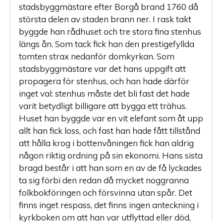
stadsbyggmästare efter Borgå brand 1760 då
största delen av staden brann ner. I rask takt
byggde han rådhuset och tre stora fina stenhus
längs ån. Som tack fick han den prestigefyllda
tomten strax nedanför domkyrkan. Som
stadsbyggmästare var det hans uppgift att
propagera för stenhus, och han hade därför
inget val: stenhus måste det bli fast det hade
varit betydligt billigare att bygga ett trähus.
Huset han byggde var en vit elefant som åt upp
allt han fick loss, och fast han hade fått tillstånd
att hålla krog i bottenvåningen fick han aldrig
någon riktig ordning på sin ekonomi. Hans sista
bragd består i att han som en av de få lyckades
ta sig förbi den redan då mycket noggranna
folkbokföringen och försvinna utan spår. Det
finns inget respass, det finns ingen anteckning i
kyrkboken om att han var utflyttad eller död,