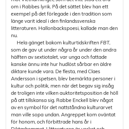
om i Rabbes lyrik. På det sättet blev han ett
exempel på det förlegade i den tradition som
länge varit ideal i den finlandssvenska
litteraturen. Hallonbackspoesi, kallade man den
nu.
Hela gänget bakom kulturtidskriften
FBT
,
som de gav ut under några år under den andra
hälften av sextiotalet, var unga och fattade
kanske ännu inte hur hudlöst sårbar en äldre
diktare kunde vara. De flesta, med Claes
Andersson i spetsen, blev bemärkta personer i
kultur och politik, men när det begav sig insåg
de troligen inte vilken auktoritetsposition de höll
på att tillskansa sig. Rabbe Enckell blev något
av en symbol för det nattståndna kulturarvet
man ville sopa undan. Angreppet kom oväntat
för honom, och förbittrade hans år i
Diktarhemmet. I litteraturen är verket och