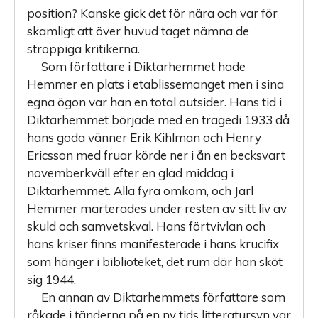
position? Kanske gick det för nära och var för
skamligt att över huvud taget nämna de
stroppiga kritikerna.
Som författare i Diktarhemmet hade
Hemmer en plats i etablissemanget men i sina
egna ögon var han en total outsider. Hans tid i
Diktarhemmet började med en tragedi 1933 då
hans goda vänner Erik Kihlman och Henry
Ericsson med fruar körde ner i ån en becksvart
novemberkväll efter en glad middag i
Diktarhemmet. Alla fyra omkom, och Jarl
Hemmer marterades under resten av sitt liv av
skuld och samvetskval. Hans förtvivlan och
hans kriser finns manifesterade i hans krucifix
som hänger i biblioteket, det rum där han sköt
sig 1944.
En annan av Diktarhemmets författare som
råkade i tänderna på en ny tids litteratursyn var