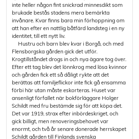
inte heller någon fint snickrad minnesdikt som
brukade bestås stadens mera bemärkta
invånare. Kvar finns bara min förhoppning om
att han efter en nattlig båtfärd landsteg i en ny
identitet, till ett nytt liv.
Hustru och barn blev kvar i Borgå, och med
Flensborgska gården gick det utför.
Krogtillståndet drogs in och nya ägare tog över.
Efter ett tag blev det lönnkrog med lösa kvinnor
och gården fick ett så dåligt rykte att det
berättas att familjeflickor inte fick gå ensamma
förbi här utan måste eskorteras. Huset var
ansenligt förfallet när bokförläggare Holger
Schildt med fru bestämde sig för att köpa det.
Det var 1919, strax efter inbördeskriget, och
gick billigt, men renoveringsbehovet var
enormt, och två år senare donerade herrskapet
Schildt gården till Finlands svenska