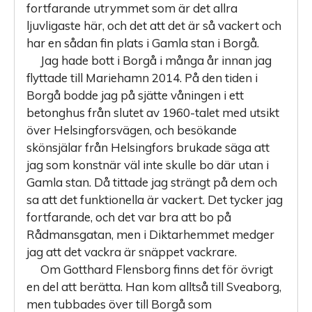
fortfarande utrymmet som är det allra
ljuvligaste här, och det att det är så vackert och
har en sådan fin plats i Gamla stan i Borgå.
Jag hade bott i Borgå i många år innan jag
flyttade till Mariehamn 2014. På den tiden i
Borgå bodde jag på sjätte våningen i ett
betonghus från slutet av 1960-talet med utsikt
över Helsingforsvägen, och besökande
skönsjälar från Helsingfors brukade säga att
jag som konstnär väl inte skulle bo där utan i
Gamla stan. Då tittade jag strängt på dem och
sa att det funktionella är vackert. Det tycker jag
fortfarande, och det var bra att bo på
Rådmansgatan, men i Diktarhemmet medger
jag att det vackra är snäppet vackrare.
Om Gotthard Flensborg finns det för övrigt
en del att berätta. Han kom alltså till Sveaborg,
men tubbades över till Borgå som