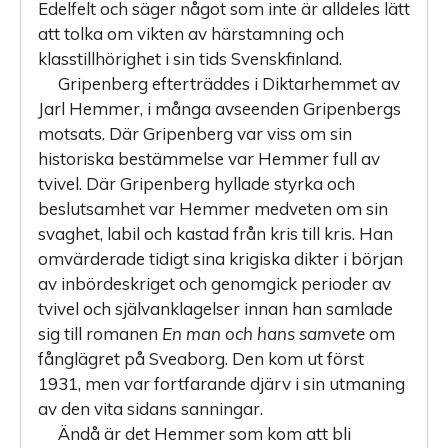
Edelfelt och säger något som inte är alldeles lätt
att tolka om vikten av härstamning och
klasstillhörighet i sin tids Svenskfinland.
Gripenberg efterträddes i Diktarhemmet av
Jarl Hemmer, i många avseenden Gripenbergs
motsats. Där Gripenberg var viss om sin
historiska bestämmelse var Hemmer full av
tvivel. Där Gripenberg hyllade styrka och
beslutsamhet var Hemmer medveten om sin
svaghet, labil och kastad från kris till kris. Han
omvärderade tidigt sina krigiska dikter i början
av inbördeskriget och genomgick perioder av
tvivel och självanklagelser innan han samlade
sig till romanen
En man och hans samvete
om
fånglägret på Sveaborg. Den kom ut först
1931, men var fortfarande djärv i sin utmaning
av den vita sidans sanningar.
Ändå är det Hemmer som kom att bli