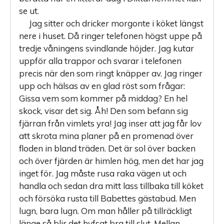
se ut.
Jag sitter och dricker morgonte i köket längst
nere i huset. Då ringer telefonen högst uppe på
tredje våningens svindlande höjder. Jag kutar
uppför alla trappor och svarar i telefonen
precis när den som ringt knäpper av. Jag ringer
upp och hälsas av en glad röst som frågar:
Gissa vem som kommer på middag? En hel
skock, visar det sig. Åh! Den som befann sig
fjärran från vimlets yra! Jag inser att jag får lov
att skrota mina planer på en promenad över
floden in bland träden. Det är sol över backen
och över fjärden är himlen hög, men det har jag
inget för. Jag måste rusa raka vägen ut och
handla och sedan dra mitt lass tillbaka till köket
och försöka rusta till Babettes gästabud. Men
lugn, bara lugn. Om man håller på tillräckligt
länge så blir det hyfsat bra till slut. Mellan