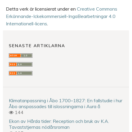
Detta verk är licensierat under en
Creative Commons
Erkännande-Ickekommersiell-IngaBearbetningar 4.0
Internationell-licens
.
SENASTE ARTIKLARNA
Klimatanpassning i Åbo 1700–1827: En fallstudie i hur
Åbo anspassades till islossningarna i Aura å
144
Ekon av Hårda tider: Reception och bruk av K.A.
Tavaststjernas nödårsroman