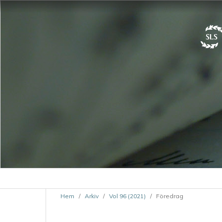
Hem
/
Arkiv
/
Vol 96 (2021)
/
Föredrag