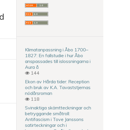
id
Klimatanpassning i Åbo 1700–
1827: En fallstudie i hur Åbo
anspassades till islossningarna i
Aura å
144
Ekon av Hårda tider: Reception
och bruk av K.A. Tavaststjernas
nödårsroman
118
Svinaktiga skämtteckningar och
betryggande småtroll:
Antifascism i Tove Janssons
satirteckningar och i