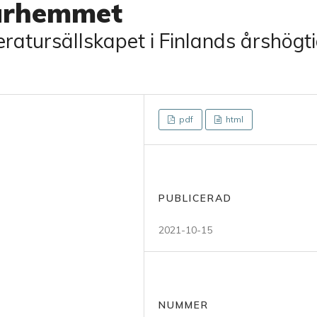
tarhemmet
eratursällskapet i Finlands årshögt
pdf
html
PUBLICERAD
2021-10-15
NUMMER