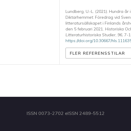
Lundberg, U.-L. (2021). Hundra år i
Diktarhemmet: Föredrag vid Sven
litteratursällskapet i Finlands års
den 5 februari 2021.
Historiska Oc
Litteraturhistoriska Studier
,
96
, 7-1
https://doi.org/10.30667/hls.11163
FLER REFERENSSTILAR
ISSN 0073-2702 eISSN 2489-5512