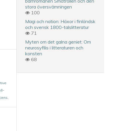
barnromanen Småtrollen och den
stora översvämningen
100
Magi och nation: Häxor i finländsk
och svensk 1800-talslitteratur
71
Myten om det galna geniet: Om
neurosyfilis i litteraturen och
konsten
68
tive
ll-
icens
.