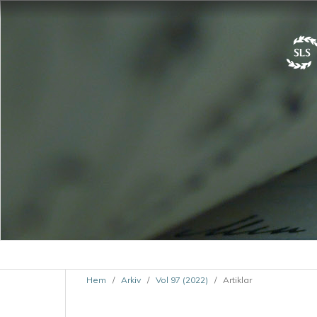
Hem
/
Arkiv
/
Vol 97 (2022)
/
Artiklar