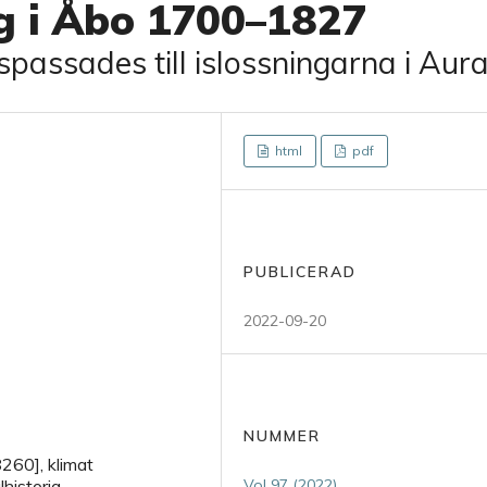
g i Åbo 1700–1827
spassades till islossningarna i Aur
html
pdf
PUBLICERAD
2022-09-20
NUMMER
8260], klimat
historia
Vol 97 (2022)