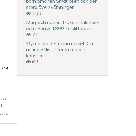
barnromanen Småtrollen och den
stora översvämningen
100
Magi och nation: Häxor i finländsk
och svensk 1800-talslitteratur
71
Myten om det galna geniet: Om
neurosyfilis i litteraturen och
konsten
68
enska
tive
ll-
icens
.