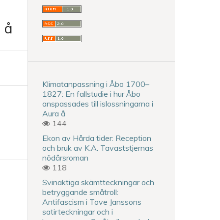
a å
Klimatanpassning i Åbo 1700–
1827: En fallstudie i hur Åbo
anspassades till islossningarna i
Aura å
144
Ekon av Hårda tider: Reception
och bruk av K.A. Tavaststjernas
nödårsroman
118
Svinaktiga skämtteckningar och
betryggande småtroll:
Antifascism i Tove Janssons
satirteckningar och i