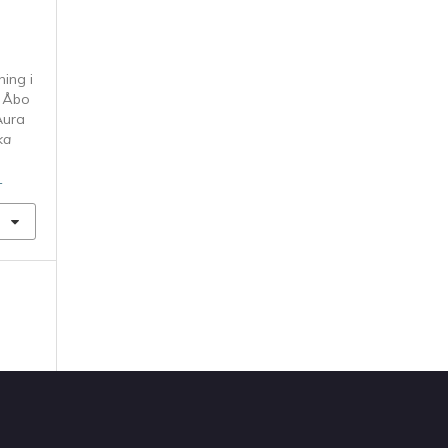
ning i
r Åbo
Aura
ka
1