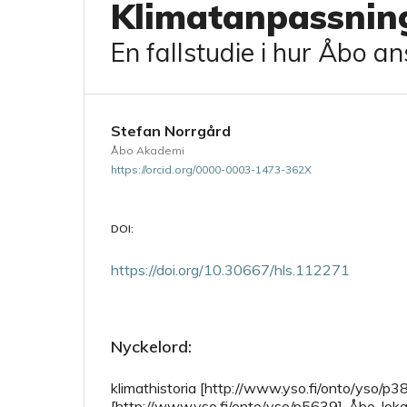
Klimatanpassnin
En fallstudie i hur Åbo an
Stefan Norrgård
Åbo Akademi
https://orcid.org/0000-0003-1473-362X
DOI:
https://doi.org/10.30667/hls.112271
Nyckelord:
klimathistoria [http://www.yso.fi/onto/yso/p3
[http://www.yso.fi/onto/yso/p5639], Åbo, lokal