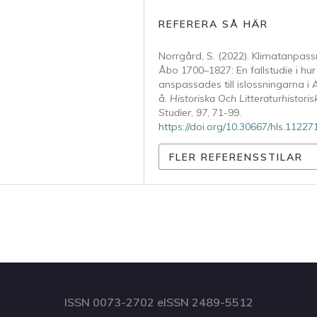
REFERERA SÅ HÄR
Norrgård, S. (2022). Klimatanpass
Åbo 1700–1827: En fallstudie i hu
anspassades till islossningarna i 
å.
Historiska Och Litteraturhistoris
Studier
,
97
, 71-99.
https://doi.org/10.30667/hls.11227
FLER REFERENSSTILAR
ISSN 0073-2702 eISSN 2489-5512