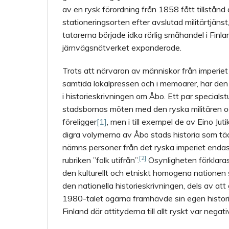
av en rysk förordning från 1858 fått tillstånd 
stationeringsorten efter avslutad militärtjän
tatarerna började idka rörlig småhandel i Finl
järnvägsnätverket expanderade.
Trots att närvaron av människor från imperiet
samtida lokalpressen och i memoarer, har den f
i historieskrivningen om Åbo. Ett par specials
stadsbornas möten med den ryska militären o
föreligger
[1]
, men i till exempel de av Eino Jut
digra volymerna av Åbo stads historia som 
nämns personer från det ryska imperiet endas
[2]
rubriken ”folk utifrån”.
Osynligheten förklaras
den kulturellt och etniskt homogena natione
den nationella historieskrivningen, dels av att 
1980-talet ogärna framhävde sin egen historia
Finland där attityderna till allt ryskt var negati