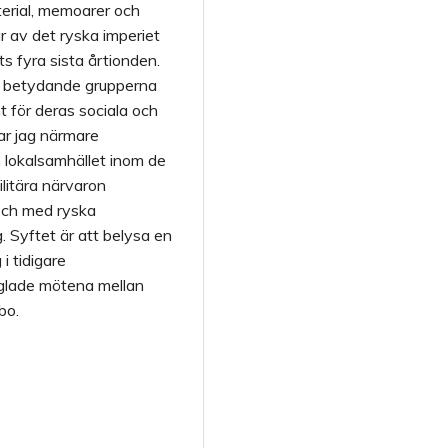
aterial, memoarer och
r av det ryska imperiet
s fyra sista årtionden.
st betydande grupperna
 för deras sociala och
ar jag närmare
h lokalsamhället inom de
litära närvaron
och med ryska
. Syftet är att belysa en
i tidigare
äglade mötena mellan
bo.