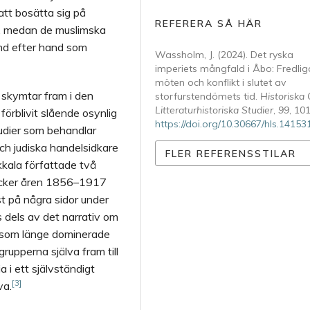
att bosätta sig på
REFERERA SÅ HÄR
st, medan de muslimska
and efter hand som
Wassholm, J. (2024). Det ryska
imperiets mångfald i Åbo: Fredlig
möten och konflikt i slutet av
 skymtar fram i den
storfurstendömets tid.
Historiska
Litteraturhistoriska Studier
,
99
, 10
örblivit slående osynlig
https://doi.org/10.30667/hls.14153
tudier som behandlar
ch judiska handelsidkare
FLER REFERENSSTILAR
ikkala författade två
täcker åren 1856–1917
t på några sidor under
 dels av det narrativ om
n som länge dominerade
grupperna själva fram till
 i ett självständigt
[3]
va.