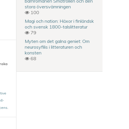
barnromanen Småtrollen och den
stora översvämningen
100
Magi och nation: Häxor i finländsk
och svensk 1800-talslitteratur
79
Myten om det galna geniet: Om
neurosyfilis i litteraturen och
konsten
68
enska
tive
ll-
icens
.