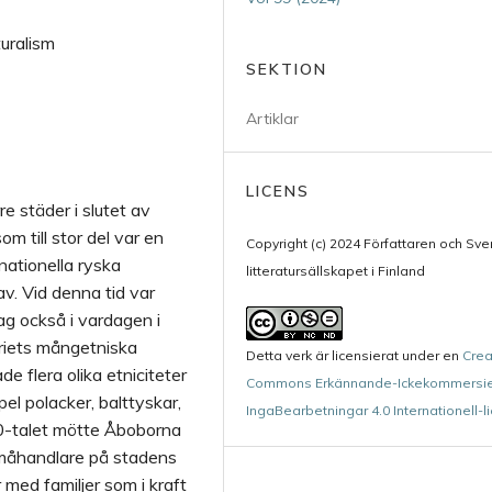
uralism
SEKTION
Artiklar
LICENS
re städer i slutet av
m till stor del var en
Copyright (c) 2024 Författaren och Sv
nationella ryska
litteratursällskapet i Finland
v. Vid denna tid var
lag också i vardagen i
riets mångetniska
Detta verk är licensierat under en
Crea
e flera olika etniciteter
Commons Erkännande-Ickekommersie
pel polacker, balttyskar,
IngaBearbetningar 4.0 Internationell-l
70-talet mötte Åboborna
a småhandlare på stadens
 med familjer som i kraft