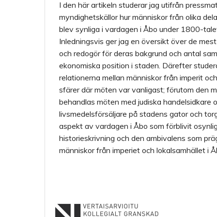
I den här artikeln studerar jag utifrån pressm
myndighetskällor hur människor från olika dela
blev synliga i vardagen i Åbo under 1800-talet
Inledningsvis ger jag en översikt över de me
och redogör för deras bakgrund och antal samt
ekonomiska position i staden. Därefter studer
relationerna mellan människor från imperit oc
sfärer där möten var vanligast; förutom den mi
behandlas möten med judiska handelsidkare 
livsmedelsförsäljare på stadens gator och torg
aspekt av vardagen i Åbo som förblivit osynlig 
historieskrivning och den ambivalens som pr
människor från imperiet och lokalsamhället i Å