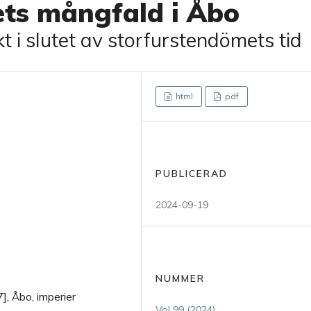
ets mångfald i Åbo
t i slutet av storfurstendömets tid
html
pdf
PUBLICERAD
2024-09-19
NUMMER
, Åbo, imperier
Vol 99 (2024)