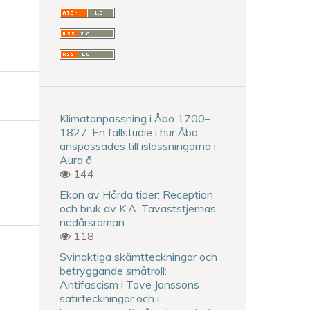
Klimatanpassning i Åbo 1700–
1827: En fallstudie i hur Åbo
anspassades till islossningarna i
Aura å
144
Ekon av Hårda tider: Reception
och bruk av K.A. Tavaststjernas
nödårsroman
118
Svinaktiga skämtteckningar och
betryggande småtroll:
Antifascism i Tove Janssons
satirteckningar och i