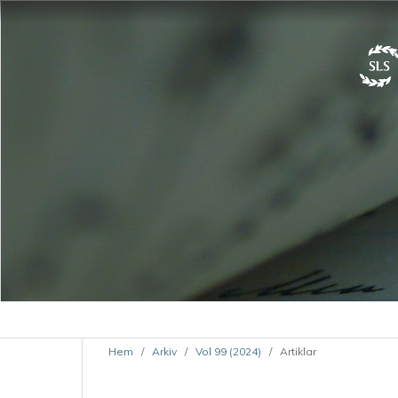
Hem
/
Arkiv
/
Vol 99 (2024)
/
Artiklar