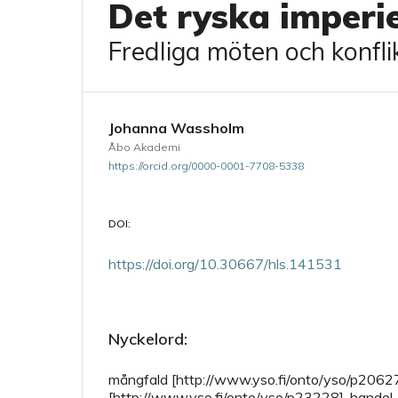
Det ryska imperi
Fredliga möten och konflik
Johanna Wassholm
Åbo Akademi
https://orcid.org/0000-0001-7708-5338
DOI:
https://doi.org/10.30667/hls.141531
Nyckelord:
mångfald [http://www.yso.fi/onto/yso/p20627]
[http://www.yso.fi/onto/yso/p23228], handel