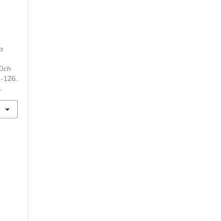
a
 Och
1-126.
1