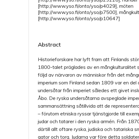
[http://www.yso.fi/onto/yso/p4029], möten
[http://www.yso.fi/onto/yso/p7500], mångkult
[http://www.yso.fi/onto/yso/p10647]
Abstract
Historieforskare har lyft fram att Finlands stör
1800-talet präglades av en mångkulturalitet so
följd av närvaron av människor från det mång
imperium som Finland sedan 1809 var en del a
undersåtar från imperiet således ett givet ins
Åbo. De ryska undersåtarna avspeglade impe
sammansättning såtillvida att de representerad
– förutom etniska ryssar tjänstgjorde till exem
judar och tatarer i den ryska armén. Från 18
därtill allt oftare ryska, judiska och tatarisk
gator och torg. Judarna var före detta soldater