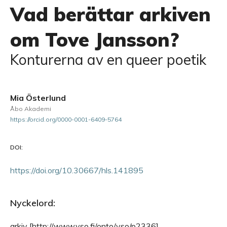
Vad berättar arkiven
om Tove Jansson?
Konturerna av en queer poetik
Mia Österlund
Åbo Akademi
https://orcid.org/0000-0001-6409-5764
DOI:
https://doi.org/10.30667/hls.141895
Nyckelord:
arkiv [http://www.yso.fi/onto/yso/p2336],