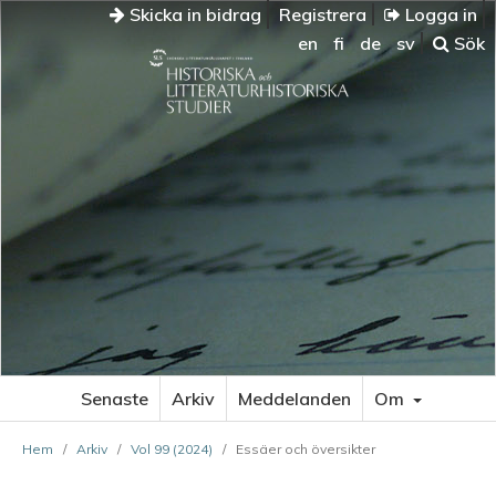
Skicka in bidrag
Registrera
Logga in
en
fi
de
sv
Sök
Senaste
Arkiv
Meddelanden
Om
Hem
/
Arkiv
/
Vol 99 (2024)
/
Essäer och översikter