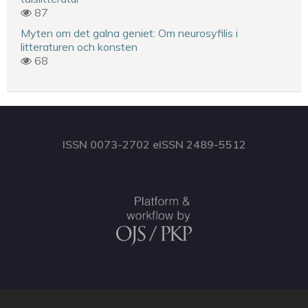
87
Myten om det galna geniet: Om neurosyfilis i
litteraturen och konsten
68
ISSN 0073-2702 eISSN 2489-5512