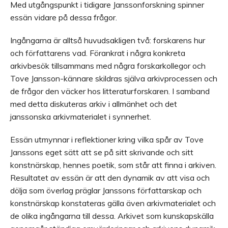
Med utgångspunkt i tidigare Janssonforskning spinner
essän vidare på dessa frågor.
Ingångarna är alltså huvudsakligen två: forskarens hur
och författarens vad. Förankrat i några konkreta
arkivbesök tillsammans med några forskarkollegor och
Tove Jansson-kännare skildras själva arkivprocessen och
de frågor den väcker hos litteraturforskaren. I samband
med detta diskuteras arkiv i allmänhet och det
janssonska arkivmaterialet i synnerhet.
Essän utmynnar i reflektioner kring vilka spår av Tove
Janssons eget sätt att se på sitt skrivande och sitt
konstnärskap, hennes poetik, som står att finna i arkiven.
Resultatet av essän är att den dynamik av att visa och
dölja som överlag präglar Janssons författarskap och
konstnärskap konstateras gälla även arkivmaterialet och
de olika ingångarna till dessa. Arkivet som kunskapskälla