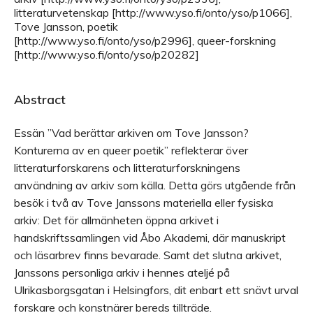
litteraturvetenskap [http://www.yso.fi/onto/yso/p1066],
Tove Jansson, poetik
[http://www.yso.fi/onto/yso/p2996], queer-forskning
[http://www.yso.fi/onto/yso/p20282]
Abstract
Essän ”Vad berättar arkiven om Tove Jansson?
Konturerna av en queer poetik” reflekterar över
litteraturforskarens och litteraturforskningens
användning av arkiv som källa. Detta görs utgående från
besök i två av Tove Janssons materiella eller fysiska
arkiv: Det för allmänheten öppna arkivet i
handskriftssamlingen vid Åbo Akademi, där manuskript
och läsarbrev finns bevarade. Samt det slutna arkivet,
Janssons personliga arkiv i hennes ateljé på
Ulrikasborgsgatan i Helsingfors, dit enbart ett snävt urval
forskare och konstnärer bereds tillträde.