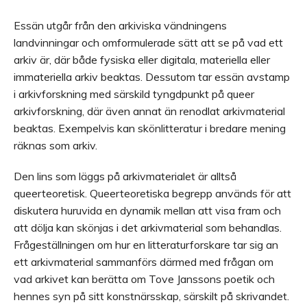
Essän utgår från den arkiviska vändningens
landvinningar och omformulerade sätt att se på vad ett
arkiv är, där både fysiska eller digitala, materiella eller
immateriella arkiv beaktas. Dessutom tar essän avstamp
i arkivforskning med särskild tyngdpunkt på queer
arkivforskning, där även annat än renodlat arkivmaterial
beaktas. Exempelvis kan skönlitteratur i bredare mening
räknas som arkiv.
Den lins som läggs på arkivmaterialet är alltså
queerteoretisk. Queerteoretiska begrepp används för att
diskutera huruvida en dynamik mellan att visa fram och
att dölja kan skönjas i det arkivmaterial som behandlas.
Frågeställningen om hur en litteraturforskare tar sig an
ett arkivmaterial sammanförs därmed med frågan om
vad arkivet kan berätta om Tove Janssons poetik och
hennes syn på sitt konstnärsskap, särskilt på skrivandet.