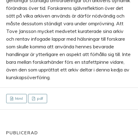
genomgår ständiga omvärderingar och arkivens dynamik
förändras över tid. Forskarens självreflektion över det
sätt på vilka arkiven används är därför nödvändig och
måste dessutom ständigt vara under omprövning. Att
Tove Jansson mycket medvetet kuraterade sina arkiv
och rentav infogade lappar med hälsningar till forskare
som skulle komma att använda hennes bevarade
handlingar är ytterligare en aspekt att förhålla sig till. Inte
bara mellan forskarhänder förs en stafettpinne vidare,
även den som upprättat ett arkiv deltar i denna kedja av
kunskapsöverföring.
html
pdf
PUBLICERAD