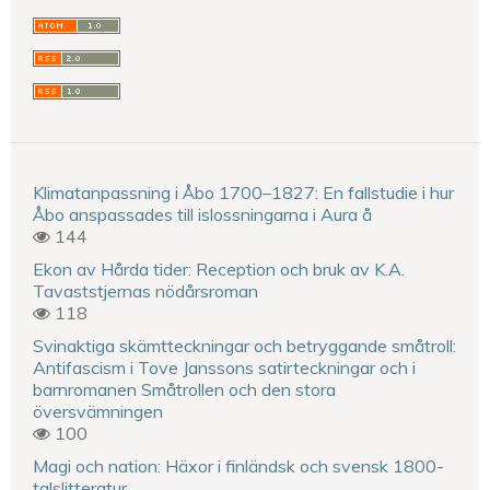
Klimatanpassning i Åbo 1700–1827: En fallstudie i hur
Åbo anspassades till islossningarna i Aura å
144
Ekon av Hårda tider: Reception och bruk av K.A.
Tavaststjernas nödårsroman
118
Svinaktiga skämtteckningar och betryggande småtroll:
Antifascism i Tove Janssons satirteckningar och i
barnromanen Småtrollen och den stora
översvämningen
100
Magi och nation: Häxor i finländsk och svensk 1800-
talslitteratur