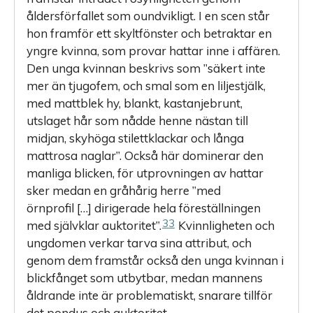
åldersförfallet som oundvikligt. I en scen står
hon framför ett skyltfönster och betraktar en
yngre kvinna, som provar hattar inne i affären.
Den unga kvinnan beskrivs som ”säkert inte
mer än tjugofem, och smal som en liljestjälk,
med mattblek hy, blankt, kastanjebrunt,
utslaget hår som nådde henne nästan till
midjan, skyhöga stilettklackar och långa
mattrosa naglar”. Också här dominerar den
manliga blicken, för utprovningen av hattar
sker medan en gråhårig herre ”med
örnprofil […] dirigerade hela föreställningen
33
med självklar auktoritet”.
Kvinnligheten och
ungdomen verkar tarva sina attribut, och
genom dem framstår också den unga kvinnan i
blickfånget som utbytbar, medan mannens
åldrande inte är problematiskt, snarare tillför
det pondus och auktoritet.