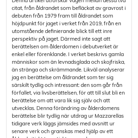
Denna artikel utforskar vägen mellan dessa två
citat, från åldrandet som befläckat av gravrost i
debuten från 1979 fram till åldrandet som
höjdpunkt för jaget i verket från 2019, från en
utomstående ­definierande blick till ett inre
perspektiv på jaget. Därmed inte sagt att
berättelsen om ålderdomen i debutverket är
enkel eller förenklande. I verket beskrivs gamla
människor som än levnadsglada och skojfriska,
än stränga och skrämmande. Likväl analyserar
jag en berättelse om åldrandet som ter sig
särskilt tydlig och intressant: den som går från
förfallet, via livsberättelsen, för att till slut bli en
berättelse om att vara lik sig själv och att
utvecklas. Denna förändring av ålderdomens
berättelse blir tydlig när utdrag ur Mazzarellas
tidigare verk läggs jämsides med avsnitt ur
senare verk och granskas med hjälp av ett