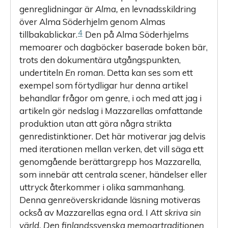
genreglidningar är
Alma,
en levnadsskildring
över Alma Söderhjelm genom Almas
4
tillbakablickar.
Den på Alma Söderhjelms
memoarer och dagböcker baserade boken bär,
trots den dokumentära utgångspunkten,
undertiteln
En roman
. Detta kan ses som ett
exempel som förtydligar hur denna artikel
behandlar frågor om genre, i och med att jag i
artikeln gör nedslag i Mazzarellas omfattande
produktion utan att göra några strikta
genredistinktioner. Det här motiverar jag delvis
med iterationen mellan verken, det vill säga ett
genomgående berättargrepp hos Mazzarella,
som innebär att centrala scener, händelser eller
uttryck återkommer i olika sammanhang.
Denna genreöverskridande läsning motiveras
också av Mazzarellas egna ord. I
Att skriva sin
värld. Den finlandssvenska memoartraditionen