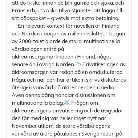
att dö friska, innan de blir gamla och sjuka, och
Frans erbjuds olika tillvalstjänster att lägga till i
sitt dödspaket – givetvis mot extra betalning.
En relevant kontext för novellen är Finland
och Norden i början av millennieskiftet. I början
av 2000-talet gjorde de stora, multinationella
vårdbolagen entré på
äldreomsorgsmarknaden i Finland, något
25
senare än i övriga Norden.
Privatiseringen av
äldreomsorgen var redan då en omdiskuterad
fråga, och när den här artikeln skrivs diskuteras
återigen vanvård på äldreboenden i media.
Även denna gång handlar diskussionen om
26
multinationella bolag.
Frågan om
äldreomsorgens privatisering och de avigsidor
den för med sig var heller inget nytt när
November
utkom: de stora vårdbolagens
vanvård av äldre påtalades i Sverige redan på