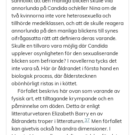
sannolikt att den manliga blicken skulle vila
annorlunda på Candida och/eller Nina om de
två kvinnorna inte vore heterosexuella och
tillhörde medelklassen, och att de skulle reagera
annorlunda på den manliga blickens till synes
oifrågasatta rätt att definiera deras varande.
Skulle en tillvaro vara möjlig där Candida
upplever osynligheten för den sexualiserande
blicken som befriande? I novellerna tycks det
inte vara så. Här är åldrandet i första hand en
biologisk process, där ålderstecknen
obönhörligt ristas in i köttet.
Förfallet beskrivs här ovan som varande av
fysisk art, ett tilltagande krympande och en
påminnelse om döden. Detta är enligt
litteraturvetaren Elizabeth Barry en av
37
åldrandets troper i litteraturen.
Men förfallet
kan givetvis också ha andra dimensioner. I