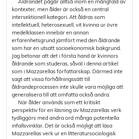
Åldrandet pågår alltså inom en mångfald av
kontexter, men ålder är också en central
intersektionell kategori. Att åldras som
intellektuell, heterosexuell, vit kvinna ur övre
medelklassen innebär en annan
erfarenhetsgrund jämfört med den åldrande
som har en utsatt socioekonomisk bakgrund.
Jag betonar att det i första hand är kvinnors
åldrande som studeras, såväl i denna artikel
som i Mazzarellas författarskap. Därmed inte
sagt att vissa förhållningssätt till
åldrandeprocessen inte skulle vara möjliga att
generalisera till att omfatta också andra.
När ålder används som ett kritiskt
perspektiv för en läsning av ­Mazzarellas verk
tydliggörs med andra ord många potentiella
infallsvinklar. Det är också möjligt att läsa
Mazzarellas verk ur en litteratursociologisk