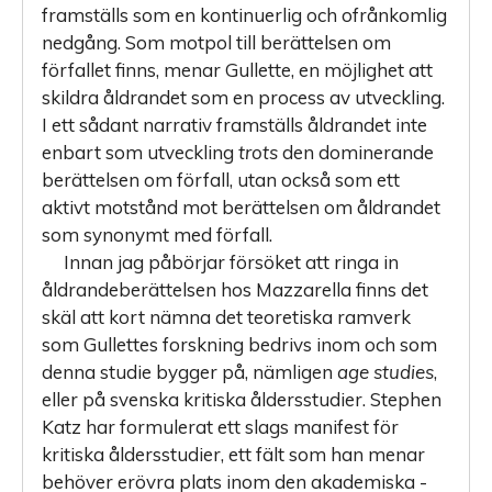
framställs som en kontinuerlig och ofrånkomlig
nedgång. Som motpol till berättelsen om
förfallet finns, menar Gullette, en möjlighet att
skildra åldrandet som en process av utveckling.
I ett sådant narrativ framställs åldrandet inte
enbart som utveckling
trots
den dominerande
berättelsen om förfall, utan också som ett
aktivt motstånd mot berättelsen om åldrandet
som synonymt med förfall.
Innan jag påbörjar försöket att ringa in
åldrandeberättelsen hos Mazzarella finns det
skäl att kort nämna det teoretiska ramverk
som Gullettes forskning bedrivs inom och som
denna studie bygger på, nämligen
age studies
,
eller på svenska kritiska åldersstudier. Stephen
Katz har formulerat ett slags manifest för
kritiska åldersstudier, ett fält som han menar
behöver erövra plats inom den akademiska ­