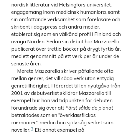
nordisk litteratur vid Helsingfors universitet,
engagemang inom medicinsk humaniora, samt
sin omfattande verksamhet som föreläsare och
skribent i dagspress och andra medier,
etablerat sig som en välkänd profil i Finland och
övriga Norden. Sedan sin debut har Mazzarella
publicerat över trettio böcker på drygt fyrtio år,
med ett genomsnitt på ett verk per år under de
senaste åren.
Merete Mazzarella skriver påfallande ofta
mellan genrer, det vill säga verk utan entydig
genretillhörighet. I förordet till en nyutgåva från
2001 av debutverket skildrar Mazzarella till
exempel hur hon vid tidpunkten för debuten
förundrade sig över att
Först sålde de pianot
betraktades som en ”överklassflickas
memoarer”, medan hon själv såg verket som
3
noveller.
Ett annat exempel på