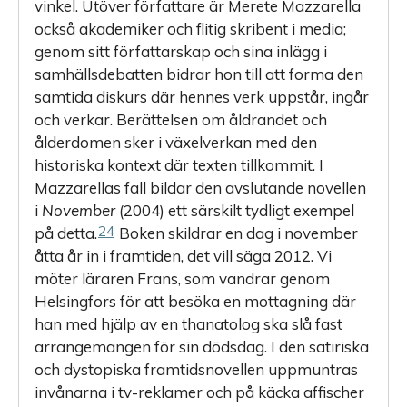
vinkel. Utöver författare är Merete Mazzarella
också akademiker och flitig skribent i media;
genom sitt författarskap och sina inlägg i
samhällsdebatten bidrar hon till att forma den
samtida diskurs där hennes verk uppstår, ingår
och verkar. Berättelsen om åldrandet och
ålderdomen sker i växelverkan med den
historiska kontext där texten tillkommit. I
Mazzarellas fall bildar den avslutande novellen
i
November
(2004) ett särskilt tydligt exempel
24
på detta.
Boken skildrar en dag i november
åtta år in i framtiden, det vill säga 2012. Vi
möter läraren Frans, som vandrar genom
Helsingfors för att besöka en mottagning där
han med hjälp av en thanatolog ska slå fast
arrangemangen för sin dödsdag. I den satiriska
och dystopiska framtidsnovellen uppmuntras
invånarna i tv-reklamer och på käcka affischer