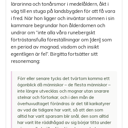
lärarinna och tonårsmor i medelåldern, åkt i
väg till en stuga på landsbygden för att få vara
i fred. När hon ligger och inväntar sömnen i sin
kammare begrundar hon ålderdomen och
undrar om ”inte alla våra runebergskt
förtröstansfulla föreställningar om [den] som
en period av mognad, visdom och insikt
egentligen är fel”. Birgitta fortsätter sitt
resonemang:
Förr eller senare tycks det tvärtom komma ett
ögonblick då människor – de flesta människor –
inte längre utvecklas och mognar utan snarare
stelnar och förtorkar, och i den mån de
överhuvudtaget förändras är det till karikatyrer
av vad de tidigare har varit, så att den som
alltid har varit sparsam blir snål, den som alltid
har varit lite räddhågad av sig börjar titta under