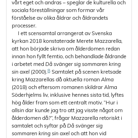
vårt eget och andras – speglar de kulturella och
sociala föreställningar som formar vår
förståelse av olika åldrar och åldrandets
processer.
I ett scensamtal arrangerat av Svenska
kyrkan 2018 konstaterade Merete Mazzarella,
att hon började skriva om ålderdomen redan
innan hon fyllt femtio, och behandlade åldrande
i arbetet med
Då svänger sig sommaren kring
8
sin axel
(2000).
Samtalet på scenen kretsade
kring Mazzarellas då aktuella roman
Alma
(2018) och eftersom romanen skildrar Alma
Söderhjelms liv, inklusive hennes sista tid, lyftes
hög ålder fram som ett centralt motiv. ”Hur i
allsin dar kunde jag tro att jag visste något om
ålderdomen då?”, frågar Mazzarella retoriskt i
samtalet och syftar på
Då svänger sig
sommaren kring sin axel
och att hon vid