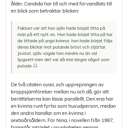
ålder. Candida har till och med förvandlats till
en blick som betraktar blicken:
Faktum var att hon själv hade börjat titta på
män på ett nytt vis. Hon hade börjat titta på hur
de tittade på unga kvinnor, hon hade börjat följa
deras blickar mot putande bröst och stjärtar.
Jovisst, själv vägde hon mindre nu än vid
tjugoett men det var då inte längre något som
32
putade.
De två citaten ovan, och upprepningen av
kroppsjämförelser mellan nu och då, gör att
berättelserna kan läsas parallellt. Den ena har
en kvinna runt fyrtio som huvudperson, medan
den andra handlar om en kvinna i
sextioårsåldern. För Nina, i novellen från 1987,
framstår inträdet i osynligheten genom