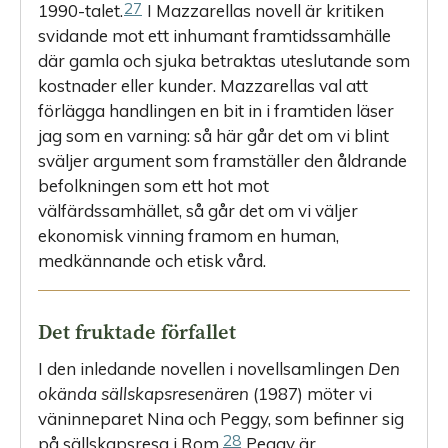
27
1990-talet.
I Mazzarellas novell är kritiken
svidande mot ett inhumant framtidssamhälle
där gamla och sjuka betraktas uteslutande som
kostnader eller kunder. Mazzarellas val att
förlägga handlingen en bit in i framtiden läser
jag som en varning: så här går det om vi blint
sväljer argument som framställer den åldrande
befolkningen som ett hot mot
välfärdssamhället, så går det om vi väljer
ekonomisk vinning framom en human,
medkännande och etisk vård.
Det fruktade förfallet
I den inledande novellen i novellsamlingen
Den
okända sällskaps­resenären
(1987) möter vi
väninneparet Nina och Peggy, som befinner sig
28
på sällskapsresa i Rom.
Peggy är