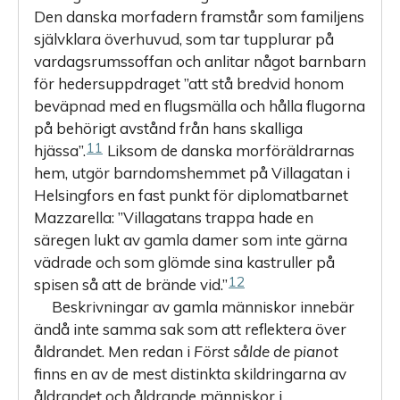
Den danska morfadern framstår som familjens
självklara överhuvud, som tar tupplurar på
vardagsrumssoffan och anlitar något barnbarn
för hedersuppdraget ”att stå bredvid honom
beväpnad med en flugsmälla och hålla flugorna
på behörigt avstånd från hans skalliga
11
hjässa”.
Liksom de danska morföräldrarnas
hem, utgör barndomshemmet på Villagatan i
Helsingfors en fast punkt för diplomatbarnet
Mazzarella: ”Villagatans trappa hade en
säregen lukt av gamla damer som inte gärna
vädrade och som glömde sina kastruller på
12
spisen så att de brände vid.”
Beskrivningar av gamla människor innebär
ändå inte samma sak som att reflektera över
åldrandet. Men redan i
Först sålde de pianot
finns en av de mest distinkta skildringarna av
åldrandet och åldrande människor i