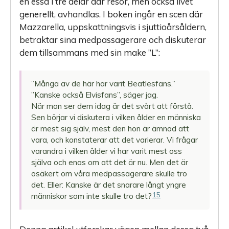
en essä i tre delar där resor, men också livet
generellt, avhandlas. I boken ingår en scen där
Mazzarella, uppskattningsvis i sjuttioårsåldern,
betraktar sina medpassagerare och diskuterar
dem tillsammans med sin make ”L”:
”Många av de här har varit Beatlesfans.”
”Kanske också Elvisfans”, säger jag.
När man ser dem idag är det svårt att förstå.
Sen börjar vi diskutera i vilken ålder en människa
är mest sig själv, mest den hon är ämnad att
vara, och konstaterar att det varierar. Vi frågar
varandra i vilken ålder vi har varit mest oss
själva och enas om att det är nu. Men det är
osäkert om våra medpassagerare skulle tro
det. Eller: Kanske är det snarare långt yngre
15
människor som inte skulle tro det?