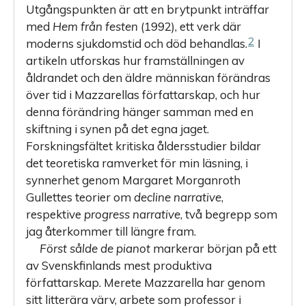
Utgångspunkten är att en brytpunkt inträffar
med
Hem från festen
(1992), ett verk där
2
moderns sjukdomstid och död behandlas.
I
artikeln utforskas hur framställningen av
åldrandet och den äldre människan förändras
över tid i Mazzarellas författarskap, och hur
denna förändring hänger samman med en
skiftning i synen på det egna jaget.
Forskningsfältet kritiska åldersstudier bildar
det teoretiska ramverket för min läsning, i
synnerhet genom Margaret Morganroth
Gullettes teorier om
decline narrative
,
respektive
progress narrative
, två begrepp som
jag återkommer till längre fram.
Först sålde de pianot
markerar början på ett
av Svenskfinlands mest produktiva
författarskap. Merete Mazzarella har genom
sitt litterära värv, arbete som professor i