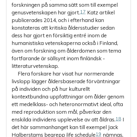
forskningen på samma sätt som till exempel
17
genusvetenskapen har gjort.
Katz artikel
publicerades 2014, och i efterhand kan
konstateras att kritiska åldersstudier sedan
dess har gjort en försiktig entré inom de
humanistiska vetenskaperna också i Finland,
även om forskning om ålderdomen som tema
fortfarande är sällsynt inom finländsk ­
litteraturvetenskap.
Flera forskare har visat hur normerande
livslopp lägger åldersbaserade förväntningar
på individen och på hur kulturellt
kontextbundna uppfattningar om ålder genom
ett medelklass- och heteronormativt ideal, ofta
med reproduktion som mål, påverkar den
18
enskilda individens upplevelse av att åldras.
I
det här sammanhanget kan till exempel Jack
19
Halberstams begrepp
life schedule
nämnas,