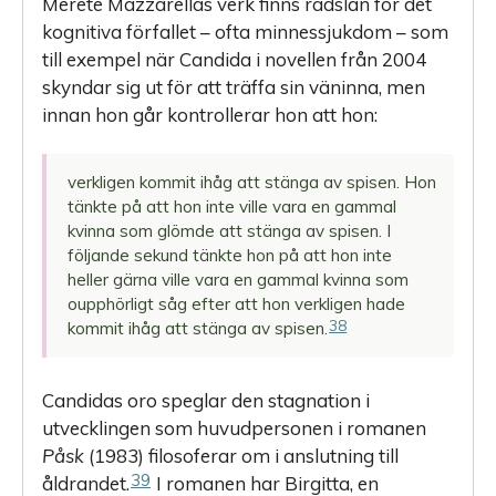
Merete Mazzarellas verk finns rädslan för det
kognitiva förfallet – ofta minnessjukdom – som
till exempel när Candida i novellen från 2004
skyndar sig ut för att träffa sin väninna, men
innan hon går kontrollerar hon att hon:
verkligen kommit ihåg att stänga av spisen. Hon
tänkte på att hon inte ville vara en gammal
kvinna som glömde att stänga av spisen. I
följande sekund tänkte hon på att hon inte
heller gärna ville vara en gammal kvinna som
oupphörligt såg efter att hon verkligen hade
38
kommit ihåg att stänga av spisen.
Candidas oro speglar den stagnation i
utvecklingen som huvudpersonen i romanen
Påsk
(1983) filosoferar om i anslutning till
39
åldrandet.
I romanen har Birgitta, en