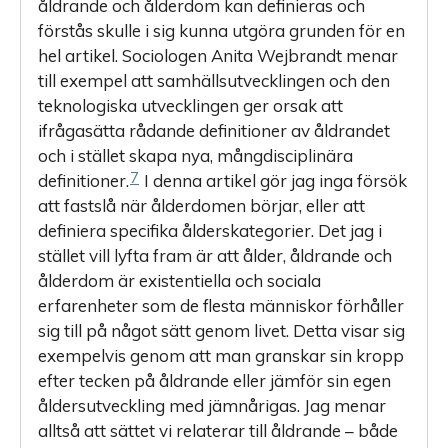
åldrande och ålderdom kan definieras och
förstås skulle i sig kunna utgöra grunden för en
hel artikel. Sociologen Anita Wejbrandt menar
till exempel att samhällsutvecklingen och den
teknologiska utvecklingen ger orsak att
ifrågasätta rådande definitioner av åldrandet
och i stället skapa nya, mångdisciplinära
7
definitioner.
I denna artikel gör jag inga försök
att fastslå när ålderdomen börjar, eller att
definiera specifika ålderskategorier. Det jag i
stället vill lyfta fram är att ålder, åldrande och
ålderdom är existentiella och sociala
erfarenheter som de flesta människor förhåller
sig till på något sätt genom livet. Detta visar sig
exempelvis genom att man granskar sin kropp
efter tecken på åldrande eller jämför sin egen
åldersutveckling med jämnårigas. Jag menar
alltså att sättet vi relaterar till åldrande – både