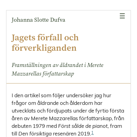
Det
fruktade
☰
Johanna Slotte Dufva
förfallet
Den
Jagets förfall och
unika
förverkliganden
livsberättelsen
Det
Framställningen av åldrandet i Merete
nya
Mazzarellas författarskap
jaget
Avslutande
reflektioner
I den artikel som följer
undersöker jag hur
frågor om åldrande och ålderdom har
utvecklats och fördjupats under de fyrtio första
åren av Merete Mazzarellas författarskap, från
debuten 1979 med
Först sålde de pianot,
fram
1
till
Den försiktiga resenären
2019.