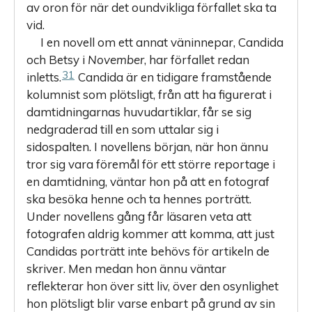
av oron för när det oundvikliga förfallet ska ta
vid.
I en novell om ett annat väninnepar, Candida
och Betsy i
November
, har förfallet redan
31
inletts.
Candida är en tidigare framstående
kolumnist som plötsligt, från att ha figurerat i
damtidningarnas ­huvudartiklar, får se sig
nedgraderad till en som uttalar sig i
sidospalten. I novellens början, när hon ännu
tror sig vara föremål för ett större reportage i
en damtidning, väntar hon på att en fotograf
ska besöka henne och ta hennes porträtt.
Under novellens gång får läsaren veta att
fotografen aldrig kommer att komma, att just
Candidas porträtt inte behövs för artikeln de
skriver. Men medan hon ännu väntar
reflekterar hon över sitt liv, över den osynlighet
hon plötsligt blir varse enbart på grund av sin