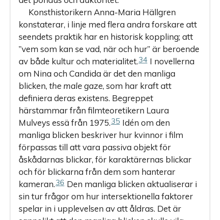
Konsthistorikern Anna-Maria Hällgren
konstaterar, i linje med flera andra forskare att
seendets praktik har en historisk koppling; att
”vem som kan se vad, när och hur” är beroende
34
av både kultur och materialitet.
I novellerna
om Nina och Candida är det den manliga
blicken,
the male gaze
, som har kraft att
definiera deras existens. Begreppet
härstammar från filmteoretikern Laura
35
Mulveys essä från 1975.
Idén om den
manliga blicken beskriver hur kvinnor i film
förpassas till att vara passiva objekt för
åskådarnas blickar, för karaktärernas blickar
och för blickarna från dem som hanterar
36
kameran.
Den manliga blicken aktualiserar i
sin tur frågor om hur intersektionella faktorer
spelar in i upplevelsen av att åldras. Det är