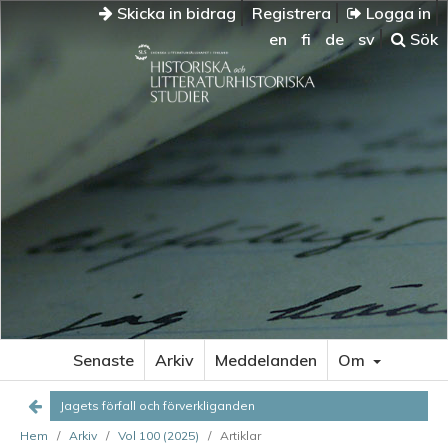
Skicka in bidrag
Registrera
Logga in
en
fi
de
sv
Sök
JAGETS
FÖRFALL
OCH
FÖRVERKLIGANDEN
Åldrandets
tematik
i
författarskapet:
en
utgångspunkt
Kritisk
åldersforskning:
Senaste
Arkiv
Meddelanden
Om
en
teoretisk
Jagets förfall och förverkliganden
utblick
Hem
/
Arkiv
/
Vol 100 (2025)
/
Artiklar