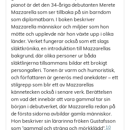
pianot
är det den 34-åriga debutanten Merete
Mazzarella som ser tillbaka på sin barndom
som diplomatbarn. I boken beskriver
Mazzarella människor och miljöer som hon
mötte och upplevde när hon växte upp i olika
länder. Verket fungerar också som ett slags
släktkrönika, en introduktion till Mazza­rellas
bakgrund, där olika personer ur båda
släktlinjerna tillsammans bildar ett brokigt
persongalleri. Tonen är varm och humoristisk,
och författaren är generös med anekdoter – ett
stilgrepp som blir ett av Mazzarellas
kännetecken också i senare verk. Berättelsen
om vad det innebär att vara gammal tar sin
början i debutverket, där Mazza­rella redan på
de första sidorna avbildar gamla människor.
Hon beskriver sin lärarinna fröken Gustafsson
10
som ”gammal och sträng och mörkklädd”.