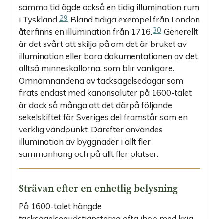
samma tid ägde också en tidig illumination rum
29
i Tyskland.
Bland tidiga exempel från London
30
återfinns en illumination från 1716.
Generellt
är det svårt att skilja på om det är bruket av
illumination eller bara dokumentationen av det,
alltså ­minneskällorna, som blir vanligare.
Omnämnandena av tacksägelse­dagar som
firats endast med kanonsaluter på 1600-talet
är dock så många att det därpå följande
sekelskiftet för Sveriges del framstår som en
verklig vändpunkt. Därefter användes
illumination av byggnader i allt fler
sammanhang och på allt fler platser.
Strävan efter en enhetlig belysning
På 1600-talet hängde
tacksägelsegudstjänsterna ofta ihop med krig