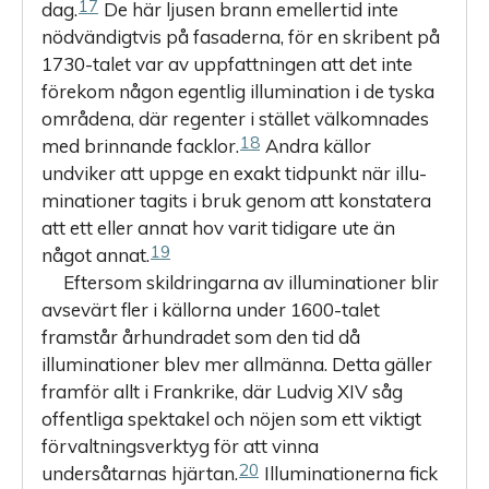
17
dag.
De här ljusen brann emellertid inte
nödvändigtvis på fasaderna, för en skribent på
1730-talet var av uppfattningen att det inte
förekom någon egentlig illumination i de tyska
områdena, där regenter i stället välkomnades
18
med brinnande facklor.
Andra källor
undviker att uppge en exakt tidpunkt när illu­
minationer tagits i bruk genom att konstatera
att ett eller annat hov varit tidigare ute än
19
något annat.
Eftersom skildringarna av illuminationer blir
avsevärt fler i källorna under 1600-talet
framstår århundradet som den tid då
illuminationer blev mer allmänna. Detta gäller
framför allt i Frankrike, där Ludvig XIV såg
offentliga spektakel och nöjen som ett viktigt
förvaltningsverktyg för att vinna
20
undersåtarnas hjärtan.
Illuminationerna fick