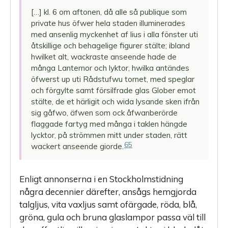
[…] kl. 6 om aftonen, då alle så publique som
private hus öfwer hela staden illuminerades
med ansenlig myckenhet af lius i alla fönster uti
åtskillige och behagelige figurer stälte; ibland
hwilket alt, wackraste anseende hade de
många Lanternor och lyktor, hwilka antändes
öfwerst up uti Rådstufwu tornet, med speglar
och förgylte samt försilfrade glas Glober emot
stälte, de et härligit och wida lysande sken ifrån
sig gåfwo, äfwen som ock åfwanberörde
flaggade fartyg med många i taklen hängde
lycktor, på strömmen mitt under staden, rätt
65
wackert anseende giorde.
Enligt annonserna i en Stockholmstidning
några decennier därefter, ansågs hemgjorda
talgljus, vita vaxljus samt ofärgade, röda, blå,
gröna, gula och bruna glaslampor passa väl till