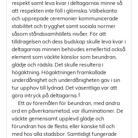
respekt samt leva kvar i deltagarnas minne så
att respekten inte föll i glömska. Välbekanta
och upprepade ceremonier kommunicerade
stabilitet och trygghet samt sociala normer
såsom ståndssamhällets nivåer. För att
tilldragelsen och dess budskap skulle leva kvar i
deltagarnas minnen behövdes emellertid också
element som väckte känslor som beundran,
glädje och rädsla. Det skulle resultera i
högaktning. Högaktningen framkallade
underdånighet och underdånigheten gav i sin
tur upphov till lydnad. Det väsentliga var att
4
göra intryck på deltagarna.
Ett av föremålen för beundran, med andra
ord en påverkansmetod, var illuminationer. De
väckte gemensamt upplevd glädje och
förundran hos de flesta, eller kanske till och
med hos alla stadsbor. Samtidigt fungerade