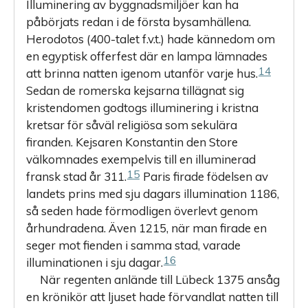
Illuminering av byggnadsmiljöer kan ha
påbörjats redan i de första bysamhällena.
Herodotos (400-talet f.v.t.) hade kännedom om
en egyptisk offerfest där en lampa lämnades
14
att brinna natten igenom utanför varje hus.
Sedan de romerska kejsarna tillägnat sig
kristendomen godtogs illuminering i kristna
kretsar för såväl religiösa som sekulära
firanden. Kejsaren Konstantin den Store
välkomnades exempelvis till en illuminerad
15
fransk stad år 311.
Paris firade födelsen av
landets prins med sju dagars illumination 1186,
så seden hade förmodligen överlevt genom
århundradena. Även 1215, när man firade en
seger mot fienden i samma stad, varade
16
illuminationen i sju dagar.
När regenten anlände till Lübeck 1375 ansåg
en krönikör att ljuset hade förvandlat natten till