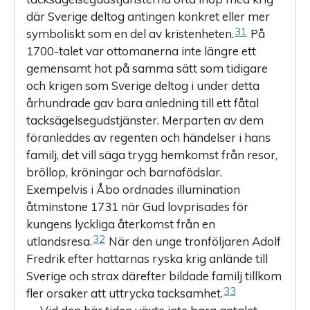
där Sverige deltog antingen konkret eller mer
31
symboliskt som en del av kristenheten.
På
1700-talet var ottomanerna inte längre ett
gemensamt hot på samma sätt som tidigare
och krigen som Sverige deltog i under detta
århundrade gav bara anledning till ett fåtal
tacksägelsegudstjänster. Merparten av dem
föranleddes av regenten och händelser i hans
familj, det vill säga trygg hemkomst från resor,
bröllop, kröningar och barnafödslar.
Exempelvis i Åbo ordnades illumination
åtminstone 1731 när Gud lovprisades för
kungens lyckliga återkomst från en
32
utlandsresa.
När den unge tronföljaren Adolf
Fredrik efter hattarnas ryska krig anlände till
Sverige och strax därefter bildade familj tillkom
33
fler orsaker att uttrycka tacksamhet.