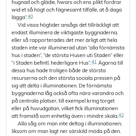
hugnad och glädie, hwars och ens plikt fordrar
wid et så högt och fägnesamt tilfälle, at å daga
40
lägga”.
Vid vissa högtider ansågs det tillräckligt att
endast illuminera de viktigaste byggnaderna,
eller så rapporterades det mer ärligt att hela
staden inte var illuminerad utan ”alla förnämsta
hus i staden”, ”de största Husen uti Staden” eller
41
”i Staden befintl. hederligare Hus”.
Ägarna till
dessa hus hade troligen både de största
resurserna och den största sociala pressen på
sig att delta i illuminationen. De förnämsta
byggnaderna låg också ofta nära varandra och
på centrala platser, till exempel kring torget
eller på huvudgatan, vilket fick illuminationen
42
att framstå som enhetlig även i mindre skala.
Alla såg om man inte deltog i illuminationen,
liksom om man lagt ner särskild möda på den.