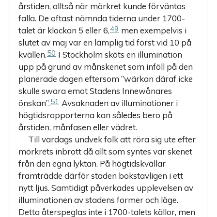
årstiden, alltså när mörkret kunde förväntas
falla. De oftast nämnda tiderna under 1700-
49
talet är klockan 5 eller 6,
men exempelvis i
slutet av maj var en lämplig tid först vid 10 på
50
kvällen.
I Stockholm sköts en illumination
upp på grund av månskenet som inföll på den
planerade dagen eftersom ”wärkan däraf icke
skulle swara emot Stadens Innewånares
51
önskan”.
Avsaknaden av illuminationer i
högtidsrapporterna kan således bero på
årstiden, månfasen eller vädret.
Till vardags undvek folk att röra sig ute efter
mörkrets inbrott då allt som syntes var skenet
från den egna lyktan. På högtidskvällar
framträdde därför staden bokstavligen i ett
nytt ljus. Samtidigt påverkades upplevelsen av
illuminationen av stadens former och läge.
Detta återspeglas inte i 1700-talets källor, men