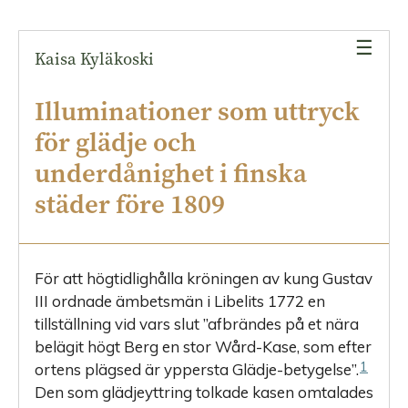
efter
en
☰
enhetlig
Kaisa Kyläkoski
belysning
Illuminationer som uttryck
Passande
illuminationsformer
för glädje och
underdånighet i finska
Alternativ
till
städer före 1809
illuminationer
Illuminationernas
budskap
För att högtidlighålla kröningen
av kung Gustav
III ordnade ämbetsmän i Libelits 1772 en
tillställning vid vars slut ”afbrändes på et nära
belägit högt Berg en stor Wård-Kase, som efter
1
ortens plägsed är yppersta Glädje-betygelse”.
Den som glädjeyttring tolkade kasen omtalades