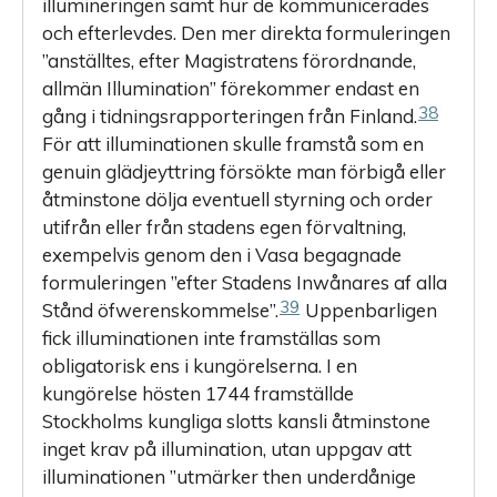
illumineringen samt hur de kommunicerades
och efterlevdes. Den mer direkta formuleringen
”anställtes, efter Magistratens förordnande,
allmän Illumination” förekommer endast en
38
gång i tidningsrapporteringen från Finland.
För att illuminationen skulle framstå som en
genuin glädjeyttring försökte man förbigå eller
åtminstone dölja eventuell styrning och order
utifrån eller från stadens egen förvaltning,
exempelvis genom den i Vasa begagnade
formuleringen ”efter Stadens Inwånares af alla
39
Stånd öfwerenskommelse”.
Uppenbarligen
fick illuminationen inte framställas som
obligatorisk ens i kungörelserna. I en
kungörelse hösten 1744 framställde
Stockholms kungliga slotts kansli åtminstone
inget krav på illumination, utan uppgav att
illuminationen ”utmärker then underdånige