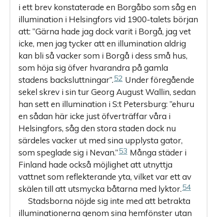
i ett brev konstaterade en Borgåbo som såg en
illumination i Helsingfors vid 1900-talets början
att: ”Gärna hade jag dock varit i Borgå, jag vet
icke, men jag tycker att en illumination aldrig
kan bli så vacker som i Borgå i dess små hus,
som höja sig öfver hvarandra på gamla
52
stadens backsluttningar”.
Under föregående
sekel skrev i sin tur Georg August Wallin, sedan
han sett en illumination i S:t Petersburg: ”ehuru
en sådan här icke just öfverträffar våra i
Helsingfors, såg den stora staden dock nu
särdeles vacker ut med sina upplysta gator,
53
som speglade sig i Nevan.”
Många städer i
Finland hade också möjlighet att utnyttja
vattnet som reflekterande yta, vilket var ett av
54
skälen till att utsmycka båtarna med lyktor.
Stadsborna nöjde sig inte med att betrakta
illuminationerna genom sina hemfönster utan