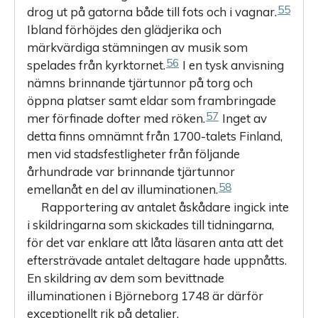
55
drog ut på gatorna både till fots och i vagnar.
Ibland förhöjdes den glädjerika och
märkvärdiga stämningen av musik som
56
spelades från kyrktornet.
I en tysk anvisning
nämns brinnande tjärtunnor på torg och
öppna platser samt eldar som frambringade
57
mer förfinade dofter med röken.
Inget av
detta finns omnämnt från 1700-talets Finland,
men vid stadsfestligheter från följande
århundrade var brinnande tjärtunnor
58
emellanåt en del av illuminationen.
Rapportering av antalet åskådare ingick inte
i skildringarna som skickades till tidningarna,
för det var enklare att låta läsaren anta att det
eftersträvade antalet deltagare hade uppnåtts.
En skildring av dem som bevittnade
illuminationen i Björneborg 1748 är därför
exceptionellt rik på detaljer.