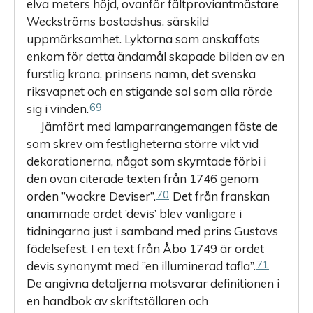
elva meters höjd, ovanför fältproviantmästare
Weckströms bostadshus, särskild
uppmärksamhet. Lyktorna som anskaffats
enkom för detta ändamål skapade bilden av en
furstlig krona, prinsens namn, det svenska
riksvapnet och en stigande sol som alla rörde
69
sig i vinden.
Jämfört med lamparrangemangen fäste de
som skrev om festligheterna större vikt vid
dekorationerna, något som skymtade förbi i
den ovan citerade texten från 1746 genom
70
orden ”wackre Deviser”.
Det från franskan
anammade ordet ’devis’ blev vanligare i
tidningarna just i samband med prins Gustavs
födelsefest. I en text från Åbo 1749 är ordet
71
devis synonymt med ”en illuminerad tafla”.
De angivna detaljerna motsvarar definitionen i
en handbok av skriftställaren och