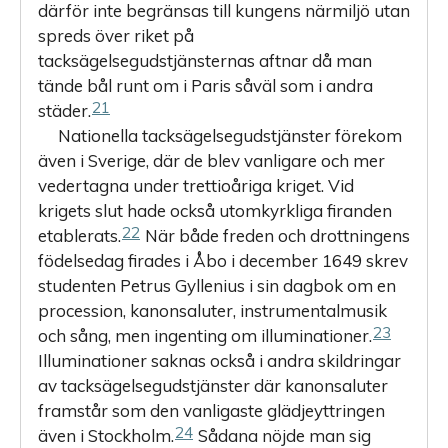
därför inte begränsas till kungens närmiljö utan
spreds över riket på
tacksägelsegudstjänsternas aftnar då man
tände bål runt om i Paris såväl som i andra
21
städer.
Nationella tacksägelsegudstjänster förekom
även i Sverige, där de blev vanligare och mer
vedertagna under trettioåriga kriget. Vid
krigets slut hade också utomkyrkliga firanden
22
etablerats.
När både freden och drottningens
födelsedag firades i Åbo i december 1649 skrev
studenten Petrus Gyllenius i sin dagbok om en
procession, kanonsaluter, instrumentalmusik
23
och sång, men ingenting om illu­minationer.
Illuminationer saknas också i andra skildringar
av tacksägelsegudstjänster där kanonsaluter
framstår som den vanligaste glädjeyttringen
24
även i Stockholm.
Sådana nöjde man sig