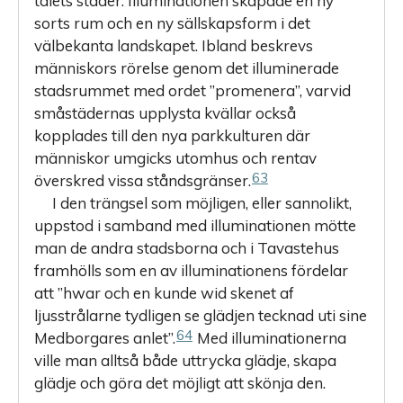
talets städer. Illuminationen skapade en ny
sorts rum och en ny sällskapsform i det
välbekanta landskapet. Ibland beskrevs
människors rörelse genom det illuminerade
stadsrummet med ordet ”promenera”, varvid
småstädernas upplysta kvällar också
kopplades till den nya parkkulturen där
människor umgicks utomhus och rentav
63
överskred vissa ståndsgränser.
I den trängsel som möjligen, eller sannolikt,
uppstod i samband med illuminationen mötte
man de andra stadsborna och i Tavastehus
framhölls som en av illuminationens fördelar
att ”hwar och en kunde wid skenet af
ljusstrålarne tydligen se glädjen tecknad uti sine
64
Medborgares anlet”.
Med illuminationerna
ville man alltså både uttrycka glädje, skapa
glädje och göra det möjligt att skönja den.