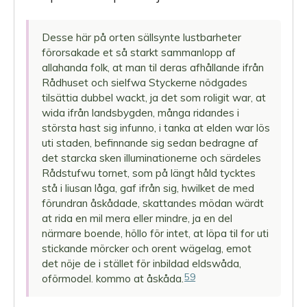
Desse här på orten sällsynte lustbarheter
förorsakade et så starkt sammanlopp af
allahanda folk, at man til deras afhållande ifrån
­Rådhuset och sielfwa Styckerne nödgades
tilsättia dubbel wackt, ja det som roligit war, at
wida ifrån landsbygden, många ridandes i
största hast sig infunno, i tanka at elden war lös
uti staden, befinnande sig sedan bedragne af
det starcka sken illuminationerne och särdeles
Rådstufwu tornet, som på längt håld tycktes
stå i liusan låga, gaf ifrån sig, hwilket de med
förundran åskådade, skattandes mödan wärdt
at rida en mil mera eller mindre, ja en del
närmare boende, höllo för intet, at löpa til for uti
stickande mörcker och orent wägelag, emot
det nöje de i stället för inbildad eldswåda,
59
oförmodel. kommo at åskåda.