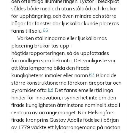
den offentliga illumineringen. Lyktor i bleckplåt
såldes både med och utan ståltråd och krokar
för upphängning, och även mindre och större
bågar för fönster där ljuskällor kunde placeras
66
fanns till salu.
Varken ställningarna eller ljuskällornas
placering brukar tas upp i
högtidsrapporteringen, så de uppfattades
förmodligen som bekanta. Det vanligaste var
att låta lamporna bilda den firade
67
kunglighetens initialer eller namn.
Bland de
större konstruktionerna förekom äreportar och
68
pyramider ofta.
Det fanns emellertid inga
hinder för innovation, i synnerhet inte om den
firade kungligheten åtminstone nominellt stod i
centrum av arrangemanget. När Helsingfors
firade kronprins Gustav Adolfs födelse i början
av 1779 väckte ett lykt­arrangemang på nästan