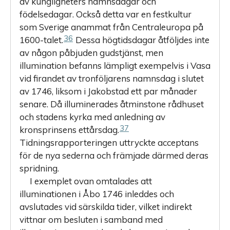
av kungligheters namnsdagar och
födelsedagar. Också detta var en festkultur
som Sverige anammat från Centraleuropa på
36
1600-talet.
Dessa högtidsdagar åtföljdes inte
av någon påbjuden gudstjänst, men
illumination befanns lämpligt exempelvis i Vasa
vid firandet av tronföljarens namnsdag i slutet
av 1746, liksom i Jakobstad ett par månader
senare. Då illuminerades åtminstone rådhuset
och stadens kyrka med anledning av
37
kronsprinsens ettårsdag.
Tidningsrapporteringen uttryckte acceptans
för de nya sederna och främjade därmed deras
spridning.
I exemplet ovan omtalades att
illuminationen i Åbo 1746 inleddes och
avslutades vid särskilda tider, vilket indirekt
vittnar om besluten i samband med