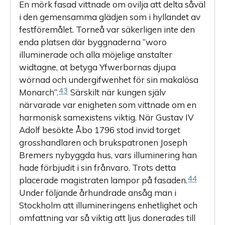
En mörk fasad vittnade om ovilja att delta såväl
i den gemensamma glädjen som i hyllandet av
festföremålet. Torneå var säkerligen inte den
enda platsen där byggnaderna ”woro
illuminerade och alla möjelige anstalter
widtagne, at betyga Yfwer­bornas djupa
wörnad och undergifwenhet för sin makalösa
43
Monarch”.
Särskilt när kungen själv
närvarade var enigheten som vittnade om en
harmonisk samexistens viktig. När Gustav IV
Adolf besökte Åbo 1796 stod invid torget
grosshandlaren och brukspatronen Joseph
Bremers nybyggda hus, vars illuminering han
hade förbjudit i sin frånvaro. Trots detta
44
placerade magistraten lampor på fasaden.
Under följande århundrade ansåg man i
Stockholm att illumineringens enhetlighet och
omfattning var så viktig att ljus donerades till