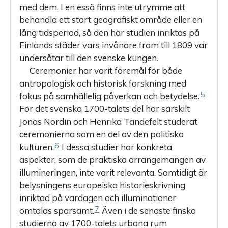
med dem. I en essä finns inte utrymme att
behandla ett stort geografiskt område eller en
lång tidsperiod, så den här studien inriktas på
Finlands städer vars invånare fram till 1809 var
undersåtar till den svenske kungen.
Ceremonier har varit föremål för både
antropologisk och historisk forskning med
5
fokus på samhällelig påverkan och betydelse.
För det svenska 1700-talets del har särskilt
Jonas Nordin och ­Henrika ­Tandefelt studerat
ceremonierna som en del av den politiska
6
kulturen.
I dessa studier har konkreta
aspekter, som de praktiska ­arrangemangen av
illumineringen, inte varit relevanta. Samtidigt är
belysningens europeiska historieskrivning
inriktad på vardagen och illuminationer
7
omtalas sparsamt.
Även i de senaste finska
studierna av 1700-talets urbana rum