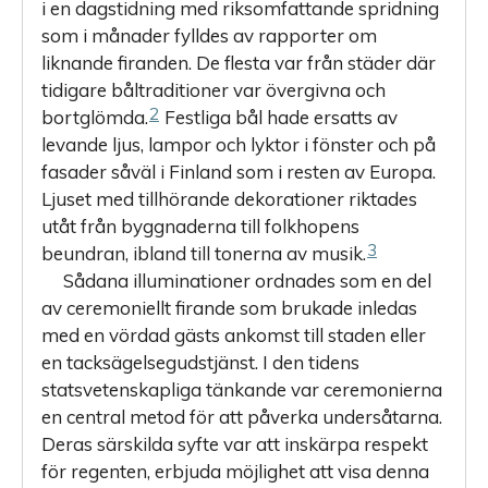
i en dagstidning med riksomfattande spridning
som i månader fylldes av rapporter om
liknande firanden. De flesta var från städer där
tidigare båltraditioner var övergivna och
2
bortglömda.
Festliga bål hade ersatts av
levande ljus, lampor och lyktor i fönster och på
fasader såväl i Finland som i resten av Europa.
Ljuset med tillhörande dekorationer riktades
utåt från byggnaderna till folkhopens
3
beundran, ibland till tonerna av musik.
Sådana illuminationer ordnades som en del
av ceremoniellt firande som brukade inledas
med en vördad gästs ankomst till staden eller
en tacksägelsegudstjänst. I den tidens
statsvetenskapliga tänkande var ceremonierna
en central metod för att påverka undersåtarna.
Deras särskilda syfte var att inskärpa respekt
för regenten, erbjuda möjlighet att visa denna