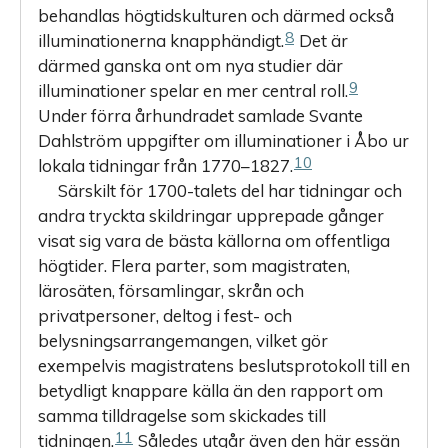
behandlas högtidskulturen och därmed också
8
illuminationerna knapphändigt.
Det är
därmed ganska ont om nya studier där
9
illuminationer spelar en mer central roll.
Under förra århundradet samlade Svante
Dahlström uppgifter om illuminationer i Åbo ur
10
lokala tidningar från 1770–1827.
Särskilt för 1700-talets del har tidningar och
andra tryckta skildringar upprepade gånger
visat sig vara de bästa källorna om offentliga
högtider. Flera parter, som magistraten,
lärosäten, församlingar, skrån och
privatpersoner, deltog i fest- och
belysningsarrangemangen, vilket gör
exempelvis magistratens beslutsprotokoll till en
betydligt knappare källa än den rapport om
samma tilldragelse som skickades till
11
tidningen.
Således utgår även den här essän