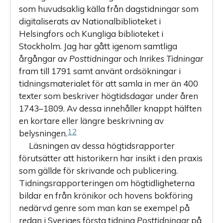
som huvudsaklig källa från dagstidningar som
digitaliserats av Nationalbiblioteket i
Helsingfors och Kungliga biblioteket i
Stockholm. Jag har gått igenom samtliga
årgångar av
Posttidningar
och
Inrikes Tidningar
fram till 1791 samt använt ordsökningar i
tidningsmaterialet för att samla in mer än 400
texter som beskriver högtidsdagar under åren
1743–1809. Av dessa innehåller knappt hälften
en kortare eller längre beskrivning av
12
belysningen.
Läsningen av dessa högtidsrapporter
förutsätter att historikern har insikt i den praxis
som gällde för skrivande och publicering.
Tidningsrapporte­ringen om högtidligheterna
bildar en från krönikor och hovens bokföring
nedärvd genre som man kan se exempel på
redan i Sveriges första tidning
Posttidningar
på