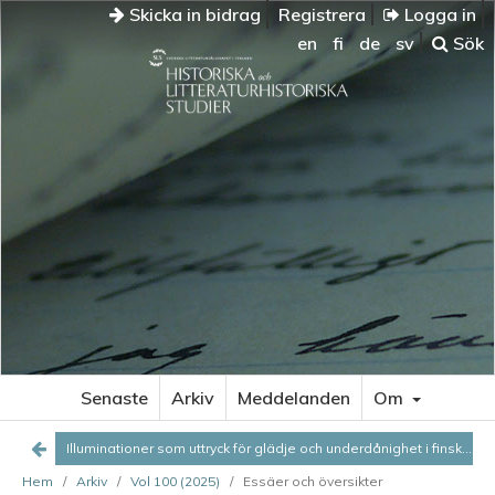
Skicka in bidrag
Registrera
Logga in
en
fi
de
sv
Sök
ILLUMINATIONER
SOM
UTTRYCK
FÖR
GLÄDJE
OCH
UNDERDÅNIGHET
I
FINSKA
STÄDER
FÖRE
1809
Senaste
Arkiv
Meddelanden
Om
Illuminationernas
förhistoria
Illuminationer som uttryck för glädje och underdånighet i finska städer före 1809
Strävan
Hem
/
Arkiv
/
Vol 100 (2025)
/
Essäer och översikter