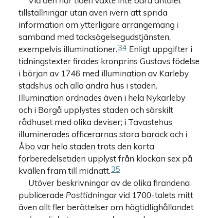
Vid den här tiden växte inte bara antalet
tillställningar utan även ivern att sprida
information om ytterligare arrangemang i
samband med tacksägelsegudstjänsten,
34
exempelvis illuminationer.
Enligt uppgifter i
tidningstexter firades kronprins Gustavs födelse
i början av 1746 med illumination av Karleby
stadshus och alla andra hus i staden.
Illumination ordnades även i hela Nykarleby
och i Borgå upplystes staden och särskilt
rådhuset med olika deviser; i ­Tavastehus
illuminerades officerarnas stora barack och i
Åbo var hela staden trots den korta
förberedelsetiden upplyst från klockan sex på
35
kvällen fram till midnatt.
Utöver beskrivningar av de olika firandena
publicerade
Post­tidningar
vid 1700-talets mitt
även allt fler berättelser om högtidlighållandet