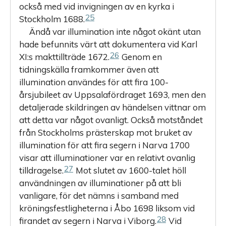
också med vid invigningen av en kyrka i
25
Stockholm 1688.
Ändå var illumination inte något okänt utan
hade befunnits värt att dokumentera vid Karl
26
XI:s makttillträde 1672.
Genom en
tidningskälla framkommer även att
illumination användes för att fira 100-
årsjubileet av Uppsalafördraget 1693, men den
detaljerade skildringen av händelsen vittnar om
att detta var något ovanligt. Också motståndet
från Stockholms prästerskap mot bruket av
illumination för att fira segern i Narva 1700
visar att illuminationer var en relativt ovanlig
27
tilldragelse.
Mot slutet av 1600-talet höll
användningen av illuminationer på att bli
vanligare, för det nämns i samband med
kröningsfestligheterna i Åbo 1698 liksom vid
28
firandet av segern i Narva i Viborg.
Vid