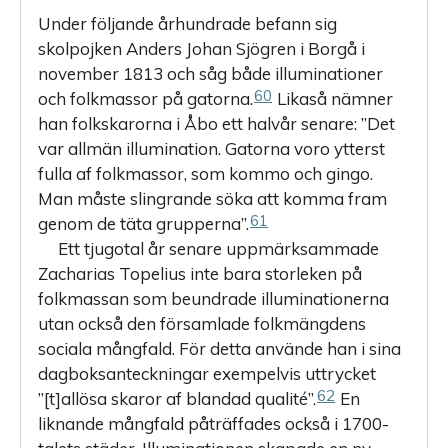
Under följande århundrade befann sig
skolpojken Anders Johan Sjögren i Borgå i
november 1813 och såg både illuminationer
60
och folkmassor på gatorna.
Likaså nämner
han folkskarorna i Åbo ett halvår senare: ”Det
var allmän illumination. Gatorna voro ytterst
fulla af folkmassor, som kommo och gingo.
Man måste slingrande söka att komma fram
61
genom de täta grupperna”.
Ett tjugotal år senare uppmärksammade
Zacharias Topelius inte bara storleken på
folkmassan som beundrade illuminationerna
utan också den församlade folkmängdens
sociala mångfald. För detta använde han i sina
dagboksanteckningar exempelvis uttrycket
62
”[t]allösa skaror af blandad qualité”.
En
liknande mångfald påträffades också i 1700-