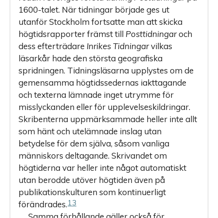
1600-talet. När tidningar började ges ut
utanför Stockholm fortsatte man att skicka
högtidsrapporter främst till
Posttidningar
och
dess efterträdare
Inrikes Tidningar
vilkas
läsarkår hade den största geografiska
spridningen. Tidningsläsarna upplystes om de
gemensamma högtidssedernas iakttagande
och texter­na lämnade inget utrymme för
misslyckanden eller för upplevelse­skildringar.
Skribenterna uppmärksammade heller inte allt
som hänt och utelämnade inslag utan
betydelse för dem själva, såsom vanliga
människors deltagande. Skrivandet om
högtiderna var heller inte något automatiskt
utan berodde utöver högtiden även på
publikationskulturen som kontinuerligt
13
förändrades.
Samma förhållande gäller också för