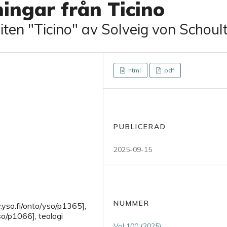
ingar från Ticino
viten "Ticino" av Solveig von Schoul
html
pdf
PUBLICERAD
2025-09-15
NUMMER
w.yso.fi/onto/yso/p1365],
so/p1066], teologi
Vol 100 (2025)