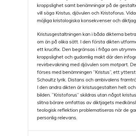
kroppslighet samt benämningar på de gestalte
vill säga Kristus, djävulen och Kristoforus. Vida
möjliga kristologiska konsekvenser och diktjag
Kristusgestaltningen kan i båda dikterna bet
om än på olika sätt. I den första dikten utform
ett krucifix. Den begränsas i fråga om utrymm
kroppslighet och gudomlig makt där den infog
revirbevakning med djävulen som motpart. De
förses med benämningen ”Kristus”, ett ytterst 
Schoultz lyrik. Distans och ambivalens framträd
I den andra dikten är kristusgestalten helt och
bilden. ”Kristoforus” skildras utan något kris
slitna bärare omfattas av diktjagets medkänsl
teologisk reflektion problematiseras när de ga
personlig relevans.