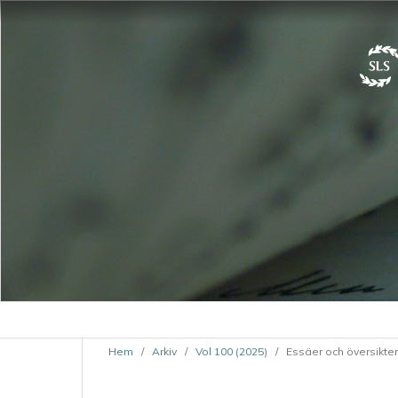
Hem
/
Arkiv
/
Vol 100 (2025)
/
Essäer och översikter