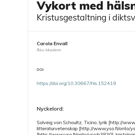
Vykort med hälsn
Kristusgestaltning i dikts
Carola Envall
Åbo Akademi
DOI:
https://doi.org/10.30667/hls.152419
Nyckelord:
Solveig von Schoultz, Ticino, lyrik [http://ww
litteraturvetenskap [http://www.yso.fi/onto/y
[http://www.yso.fi/onto/yso/p3830], kristologi