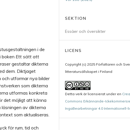
SEKTION
Essäer och översikter
istusgestaltningen i de
LICENS
 i boken
Ett sätt att
aser gestaltar dikterna
Copyright (c) 2025 Författaren och Sv
ed dem. Diktjaget
litteratursällskapet i Finland
m och utformar nya bilder
Konstverken som dikterna
ikterna utformas konkreta
Detta verk är licensierat under en
Crea
ör det möjligt att känna
Commons Erkännande-Ickekommersie
a läsningen av dikterna
IngaBearbetningar 4.0 Internationell-l
kontext som aktualiseras.
yck för rum, tid och