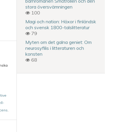
barnromanen Småtrollen och den
stora översvämningen
100
Magi och nation: Häxor i finländsk
och svensk 1800-talslitteratur
79
Myten om det galna geniet: Om
neurosyfilis i litteraturen och
konsten
68
enska
tive
ll-
icens
.