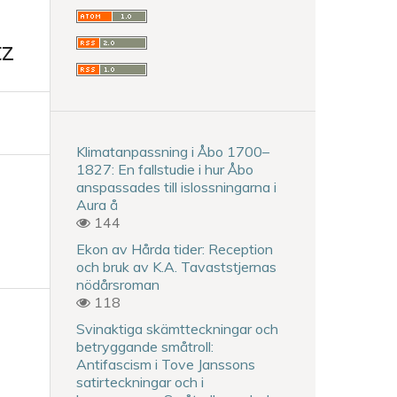
tz
Klimatanpassning i Åbo 1700–
1827: En fallstudie i hur Åbo
anspassades till islossningarna i
Aura å
144
Ekon av Hårda tider: Reception
och bruk av K.A. Tavaststjernas
nödårsroman
118
Svinaktiga skämtteckningar och
betryggande småtroll:
Antifascism i Tove Janssons
satirteckningar och i