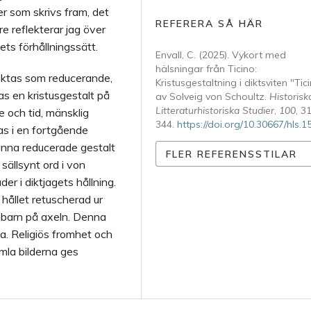
r som skrivs fram, det
REFERERA SÅ HÄR
re reflekterar jag över
ets förhållningssätt.
Envall, C. (2025). Vykort med
hälsningar från Ticino:
raktas som reducerande,
Kristusgestaltning i diktsviten "Tic
as en kristusgestalt på
av Solveig von Schoultz.
Historis
Litteraturhistoriska Studier
,
100
, 3
e och tid, mänsklig
344.
https://doi.org/10.30667/hls.
as i en fortgående
nna reducerade gestalt
FLER REFERENSSTILAR
sällsynt ord i von
er i diktjagets hållning.
 hållet retuscherad ur
tusbarn på axeln. Denna
a. Religiös fromhet och
mla bilderna ges