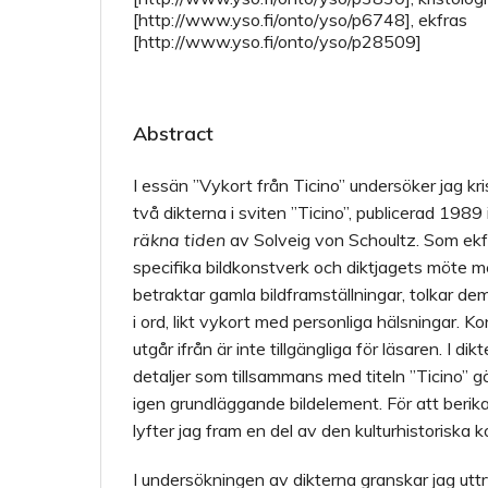
[http://www.yso.fi/onto/yso/p6748], ekfras
[http://www.yso.fi/onto/yso/p28509]
Abstract
I essän ”Vykort från Ticino” undersöker jag kr
två dikterna i sviten ”Ticino”, publicerad 1989
räkna tiden
av Solveig von Schoultz. Som ekfr
specifika bildkonstverk och diktjagets möte m
betraktar gamla bildframställningar, tolkar de
i ord, likt vykort med personliga hälsningar. 
utgår ifrån är inte tillgängliga för läsaren. I d
detaljer som tillsammans med titeln ”Ticino” g
igen grundläggande bildelement. För att berik
lyfter jag fram en del av den kulturhistoriska 
I undersökningen av dikterna granskar jag uttr