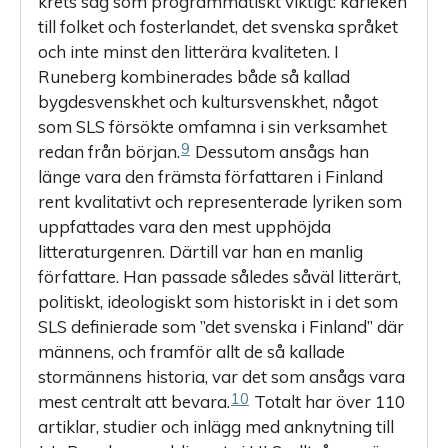
krets såg som programmatiskt viktigt: kärleken
till folket och fosterlandet, det svenska språket
och inte minst den litterära kvaliteten. I
Runeberg kombinerades både så kallad
bygdesvenskhet och kultursvenskhet, något
som SLS försökte omfamna i sin verksamhet
9
redan från början.
Dessutom ansågs han
länge vara den främsta författaren i Finland
rent kvalitativt och representerade lyriken som
uppfattades vara den mest upphöjda
litteraturgenren. Därtill var han en manlig
författare. Han passade således såväl litterärt,
politiskt, ideologiskt som historiskt in i det som
SLS definierade som ”det svenska i Finland” där
männens, och framför allt de så kallade
stormännens historia, var det som ansågs vara
10
mest centralt att bevara.
Totalt har över 110
artiklar, studier och inlägg med anknytning till