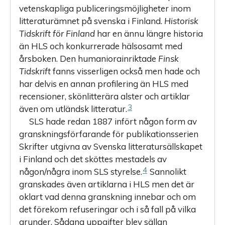
vetenskapliga publiceringsmöjligheter inom
litteraturämnet på svenska i Finland.
Historisk
Tidskrift för Finland
har en ännu längre historia
än HLS och konkurrerade hälsosamt med
årsboken. Den humaniorainriktade
Finsk
Tidskrift
fanns visserligen också men hade och
har delvis en annan profilering än HLS med
recensioner, skönlitterära alster och artiklar
3
även om utländsk litteratur.
SLS hade redan 1887 infört någon form av
granskningsförfarande för publikationsserien
Skrifter utgivna av Svenska litteratursällskapet
i Finland och det sköttes mestadels av
4
någon/några inom SLS styrelse.
Sannolikt
granskades även artiklarna i HLS men det är
oklart vad denna granskning innebar och om
det förekom refuseringar och i så fall på vilka
grunder. Sådana uppgifter blev sällan