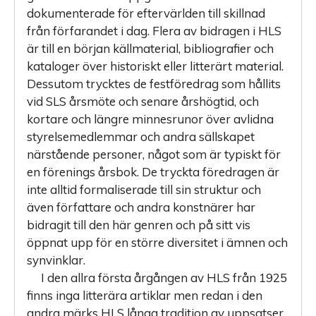
dokumenterade för eftervärlden till skillnad
från förfarandet i dag. Flera av bidragen i HLS
är till en början källmaterial, bibliografier och
kataloger över historiskt eller litterärt material.
Dessutom trycktes de festföredrag som hållits
vid SLS årsmöte och senare årshögtid, och
kortare och längre minnesrunor över avlidna
styrelsemedlemmar och andra sällskapet
närstående personer, något som är typiskt för
en förenings årsbok. De tryckta föredragen är
inte alltid formaliserade till sin struktur och
även författare och andra konstnärer har
bidragit till den här genren och på sitt vis
öppnat upp för en större diversitet i ämnen och
synvinklar.
I den allra första årgången av HLS från 1925
finns inga litterära artiklar men redan i den
andra märks HLS långa tradition av uppsatser