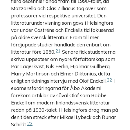
flera decennier ända fram till 1990-talet, då
Mazzarella och Clas Zilliacus tog över som
professorer vid respektive universitet. Den
litteraturundervisning som gavs i Helsingfors
var under ­Castréns och Enckells tid fokuserad
på äldre svensk litteratur. Fram till mer
fördjupade studier handlade den enbart om
21
litteratur före 1850.
Senare fick studenterna
skriva uppsatser om nyare författarskap som
Pär Lagerkvist, Nils Ferlin, Hjalmar Gullberg,
Harry Martinson och Elmer Diktonius, detta
22
enligt en tidningsintervju med Olof Enckell.
I
examensfordringarna för Åbo Akademi
förekom artiklar av såväl Olof som Rabbe
Enckell om modern finlandssvensk litteratur
redan på 1930-talet. I Helsingfors drog man på
den tiden streck efter Mikael Lybeck och Runar
23
Schildt.