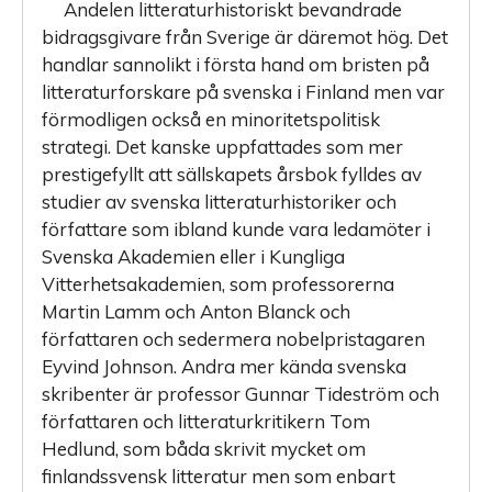
Andelen litteraturhistoriskt bevandrade
bidragsgivare från Sverige är däremot hög. Det
handlar sannolikt i första hand om bristen på
litteraturforskare på svenska i Finland men var
förmodligen också en minoritetspolitisk
strategi. Det kanske uppfattades som mer
prestige­fyllt att sällskapets årsbok fylldes av
studier av svenska litteraturhistoriker och
författare som ibland kunde vara ledamöter i
Svenska Akademien eller i Kungliga
Vitterhetsakademien, som professorerna
Martin Lamm och Anton Blanck och
författaren och sedermera nobel­pristagaren
Eyvind Johnson. Andra mer kända svenska
skribenter är professor Gunnar Tideström och
författaren och litteraturkritikern Tom
Hedlund, som båda skrivit mycket om
finlandssvensk litteratur men som enbart