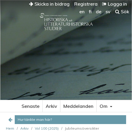
Skicka in bidrag
Registrera
Logga in
en
fi
de
sv
Sök
HUR
TÄNKTE
MAN
HÄR?
Tidiga
prioriteringar
De
första
redaktörerna
Författare
och
Senaste
Arkiv
Meddelanden
Om
skribenter
de
Hur tänkte man här?
första
Hem
/
Arkiv
/
Vol 100 (2025)
/
Jubileumsöversikter
femtio