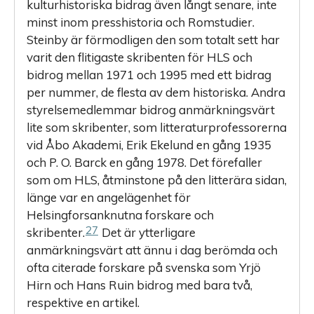
kulturhistoriska bidrag även långt senare, inte
minst inom presshistoria och Romstudier.
Steinby är förmodligen den som totalt sett har
varit den flitigaste skribenten för HLS och
bidrog mellan 1971 och 1995 med ett bidrag
per nummer, de flesta av dem historiska. Andra
styrelsemedlemmar bidrog anmärkningsvärt
lite som skribenter, som litteraturprofessorerna
vid Åbo Akademi, Erik Ekelund en gång 1935
och P. O. Barck en gång 1978. Det förefaller
som om HLS, åtminstone på den litterära sidan,
länge var en angelägenhet för
Helsingforsanknutna forskare och
27
skribenter.
Det är ytterligare
anmärkningsvärt att ännu i dag berömda och
ofta citerade forskare på svenska som Yrjö
Hirn och Hans Ruin bidrog med bara två,
respektive en artikel.