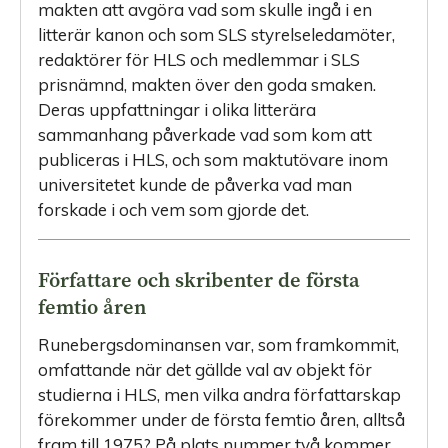
makten att avgöra vad som skulle ingå i en
litterär kanon och som SLS styrelseledamöter,
redaktörer för HLS och medlemmar i SLS
prisnämnd, makten över den goda smaken.
Deras uppfattningar i olika litterära
sammanhang påverkade vad som kom att
publiceras i HLS, och som maktutövare inom
universitetet kunde de påverka vad man
forskade i och vem som gjorde det.
Författare och skribenter de första
femtio åren
Runebergsdominansen var, som framkommit,
omfattande när det gällde val av objekt för
studierna i HLS, men vilka andra författarskap
förekommer under de första femtio åren, alltså
fram till 1975? På plats nummer två kommer