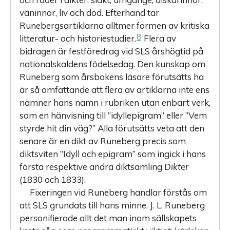
väninnor, liv och död. Efterhand tar
Runebergsartiklarna alltmer formen av kritiska
8
litteratur- och historiestudier.
Flera av
bidragen är festföredrag vid SLS årshögtid på
nationalskaldens födelsedag. Den kunskap om
Runeberg som årsbokens läsare förutsätts ha
är så omfattande att flera av artiklarna inte ens
nämner hans namn i rubriken utan enbart verk,
som en hänvisning till ”idyllepigram” eller ”Vem
styrde hit din väg?” Alla förutsätts veta att den
senare är en dikt av Runeberg precis som
diktsviten ”Idyll och epigram” som ingick i hans
första respektive andra diktsamling
Dikter
(1830 och 1833).
Fixeringen vid Runeberg handlar förstås om
att SLS grundats till hans minne. J. L. Runeberg
personifierade allt det man inom sällskapets