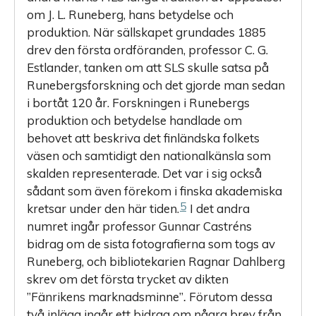
om J. L. Runeberg, hans betydelse och
produktion. När sällskapet grundades 1885
drev den första ordföranden, professor C. G.
Estlander, tanken om att SLS skulle satsa på
Runebergsforskning och det gjorde man sedan
i bortåt 120 år. Forskningen i Runebergs
produktion och betydelse handlade om
behovet att beskriva det finländska folkets
väsen och samtidigt den nationalkänsla som
skalden representerade. Det var i sig också
sådant som även förekom i finska akademiska
5
kretsar under den här tiden.
I det andra
numret ingår professor Gunnar Castréns
bidrag om de sista fotografierna som togs av
Runeberg, och bibliotekarien Ragnar Dahlberg
skrev om det första trycket av dikten
”Fänrikens marknadsminne”
.
Förutom dessa
två inlägg ingår ett bidrag om några brev från