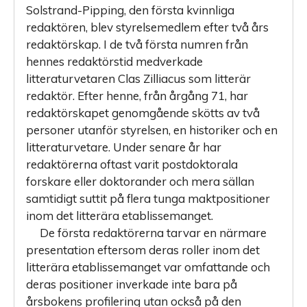
Solstrand-Pipping, den första kvinnliga
redaktören, blev styrelsemedlem efter två års
redaktörskap. I de två första numren från
hennes redaktörstid medverkade
litteraturvetaren Clas Zilliacus som litterär
redaktör. Efter henne, från årgång 71, har
redaktörskapet genomgående skötts av två
personer utanför styrelsen, en historiker och en
litteraturvetare. Under senare år har
redaktörerna oftast varit postdoktorala
forskare eller doktorander och mera sällan
samtidigt suttit på flera tunga maktpositioner
inom det litterära etablissemanget.
De första redaktörerna tarvar en närmare
presentation eftersom deras roller inom det
litterära etablissemanget var omfattande och
deras positioner inverkade inte bara på
årsbokens profilering utan också på den