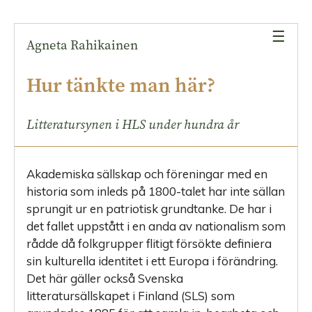
åren
☰
Och
Agneta Rahikainen
kvinnorna
då?
Hur tänkte man här?
Modernismens
intåg
Litteratursynen i HLS under hundra år
De
senare
Akademiska sällskap och föreningar
med en
femtio
historia som inleds på 1800-talet har inte sällan
åren
sprungit ur en patriotisk grundtanke. De har i
av
det fallet uppstått i en anda av nationalism som
HLS
rådde då folkgrupper flitigt försökte definiera
Ja,
sin kulturella identitet i ett Euro­pa i förändring.
hur
Det här gäller också Svenska
tänkte
litteratursällskapet i Finland (SLS) som
man?