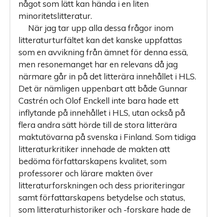
något som lätt kan hända i en liten
minoritetslitteratur.
När jag tar upp alla dessa frågor inom
litteraturturfältet kan det kanske uppfattas
som en avvikning från ämnet för denna essä,
men resonemanget har en relevans då jag
närmare går in på det litterära innehållet i HLS.
Det är nämligen uppenbart att både Gunnar
Castrén och Olof Enckell inte bara hade ett
inflytande på innehållet i HLS, utan också på
flera andra sätt hörde till de stora litterära
maktut­övarna på svenska i Finland. Som tidiga
litteraturkritiker innehade de makten att
bedöma författarskapens kvalitet, som
professorer och lärare makten över
litteraturforskningen och dess prioriteringar
samt författarskapens betydelse och status,
som litteraturhistoriker och -forskare hade de