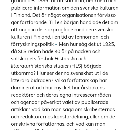
grundades 1885 för att samla in, bearbeta och
publicera information om den svenska kulturen
i Finland. Det är något organisationen förvisso
gör fortfarande. Till en början handlade det om
att ringa in det särpräglade med den svenska
kulturen i Finland, i en tid av fennomani och
1
förryskningspolitik.
Men hur såg det ut 1925,
då SLS redan hade 40 år på nacken och
sällskapets årsbok ­
Historiska och
litteraturhistoriska studier
(HLS) började
utkomma? Hur ser denna svenskhet ut i de
litterära bidragen? Vilka författarskap har
dominerat och hur mycket har årsbokens
redaktörer och deras egna intresseområden
och agendor påverkat valet av publicerade
artiklar? Vad kan man säga om skribenternas
och redaktörernas könsfördelning, eller om de
omskrivna författarnas, och vad kan man