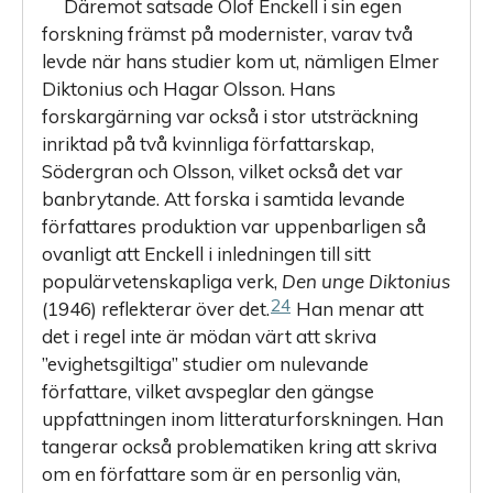
Däremot satsade Olof Enckell i sin egen
forskning främst på modernister, varav två
levde när hans studier kom ut, nämligen Elmer
Diktonius och Hagar Olsson. Hans
forskargärning var också i stor utsträckning
inriktad på två kvinnliga författarskap,
Södergran och Olsson, vilket också det var
banbrytande. Att forska i samtida levande
författares produktion var uppenbarligen så
ovanligt att Enckell i inledningen till sitt
populärvetenskapliga verk,
Den unge Diktonius
24
(1946) reflekterar över det.
Han menar att
det i regel inte är mödan värt att skriva
”evighetsgiltiga” studier om nulevande
författare, vilket avspeglar den gängse
uppfattningen inom litteraturforskningen. Han
tangerar också problematiken kring att skriva
om en författare som är en personlig vän,