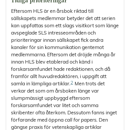
Tidiga prioriteringar
Eftersom HLS är en årsbok riktad till
sällskapets medlemmar betyder det att serien
kan uppfattas som ett slags visitkort som länge
avspeglade SLS intresseområden och
prioriteringar innan sällskapet fick andra
kanaler för sin kommunikation gentemot
medlemmarna. Eftersom det dröjde många år
innan HLS blev etablerad och känd i
forskarsamfundet hade redaktionen, och då
framför allt huvudredaktören, i uppgift att
2
samla in lämpliga artiklar.
Men trots det
verkar det som om årsboken länge var
slumpmässigt uppbyggd eftersom
forskarsamfundet var litet och samma
skribenter ofta återkom. Dessutom fanns inget
förfarande med öppna
call for papers.
Den
gängse praxis för vetenskapliga artiklar