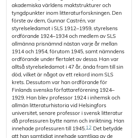
akademiska världens maktstrukturer och
tyngdpunkter inom litteraturforskningen. Den
förste av dem, Gunnar Castrén, var
styrelseledamot i SLS 1912–1959, styrelsens
ordförande 1924–1934 och medlem av SLS
allmänna prisnämnd nästan varje år mellan
1914 och 1954, förutom 1945, samt nämndens
ordförande under flertalet av dessa. Han var
alltså styrelseledamot i 47 år, ända fram till sin
död, vilket är något av ett rekord inom SLS
krets. Dessutom var han ordförande för
Finlands svenska författareförening 1924–
1929. Han blev professor 1924 i inhemsk och
allmän litteraturhistoria vid Helsingfors
universitet, senare professor i svensk litteratur
då professuren bytte namn och inriktning. Han
12
innehade professuren till 1945.
Det betydde
att han samtidigt innehade samtliga av de