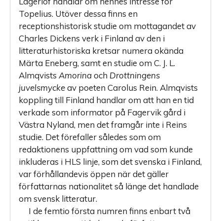
Lagerlöf handlar om hennes intresse för
Topelius. Utöver dessa finns en
receptionshistorisk studie om mottagandet av
Charles Dickens verk i Finland av den i
litteraturhistoriska kretsar numera okända
Märta Eneberg, samt en studie om C. J. L.
Almqvists
Amorina
och
Drottningens
juvelsmycke
av poeten Carolus Rein. Almqvists
koppling till Finland handlar om att han en tid
verkade som informator på Fagervik gård i
Västra Nyland, men det framgår inte i Reins
studie. Det förefaller således som om
redaktionens uppfattning om vad som kunde
inkluderas i HLS linje, som det svenska i Finland,
var förhållandevis öppen när det gäller
författarnas nationalitet så länge det handlade
om svensk litteratur.
I de femtio första numren finns enbart två