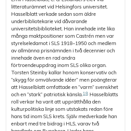
litteraturämnet vid Helsingfors universitet.
Hasselblatt verkade sedan som äldre
underbibliotekarie vid dåvarande
universitetsbiblioteket. Han innehade inte lika
många maktpositioner som Castrén men var
styrelseledamot i SLS 1918–1950 och medlem
av allmänna prisnämnden i två decennier och
innehade även en rad andra
förtroendeuppdrag inom SLS olika organ.
Torsten Steinby kallar honom konservativ och
”skygg för omvälvande idéer” men poäng­terar
att Hasselblatt omfattade en ”varm” svenskhet
18
och en ”stark” patriotisk känsla.
Hasselblatts
roll verkar ha varit att upprätthålla den
kulturpolitiska linje som utstakats redan före
hans tid inom SLS krets. Själv medverkade han
enbart med tre bidrag i HLS, varav två
handlade om Runeberg. Under hans