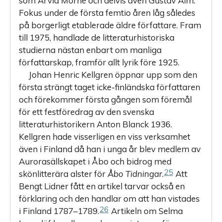
som Arvid Mörne och delvis även Gustav Alm.
Fokus under de första femtio åren låg således
på borgerligt etablerade äldre författare. Fram
till 1975, handlade de litteraturhistoriska
studierna nästan enbart om manliga
författarskap, framför allt lyrik före 1925.
Johan Henric Kellgren öppnar upp som den
första strängt taget icke-finländska författaren
och förekommer första gången som föremål
för ett festföredrag av den svenska
litteraturhistorikern Anton Blanck 1936.
Kellgren hade visserligen en viss verksamhet
även i Finland då han i unga år blev medlem av
Aurorasällskapet i Åbo och bidrog med
25
skönlitterära alster för
Åbo Tidningar
.
Att
Bengt Lidner fått en artikel tarvar också en
förklaring och den handlar om att han vistades
26
i Finland 1787–1789.
Artikeln om Selma