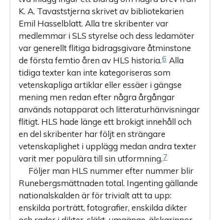
K. A. Tavaststjerna skrivet av bibliotekarien
Emil Hasselblatt. Alla tre skribenter var
medlemmar i SLS styrelse och dess ledamöter
var generellt flitiga bidragsgivare åtminstone
6
de första femtio åren av HLS historia.
Alla
tidiga texter kan inte kategoriseras som
vetenskapliga artiklar eller essäer i gängse
mening men redan efter några årgångar
används notapparat och litteraturhänvisningar
flitigt. HLS hade länge ett brokigt innehåll och
en del skribenter har följt en strängare
vetenskaplighet i upplägg medan andra texter
7
varit mer populära till sin utformning.
Följer man HLS nummer efter nummer blir
Runebergsmättnaden total. Ingenting gällande
nationalskalden är för trivialt att ta upp:
enskilda porträtt, fotografier, enskilda dikter
och rader i dikter, släkt, umgänge, älskarinnor,