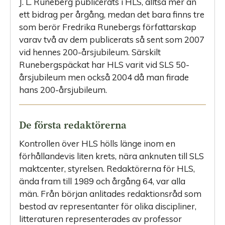
J. L. Runeberg publicerats i HLS, alltså mer än
ett bidrag per årgång, medan det bara finns tre
som berör Fredrika Runebergs författarskap
varav två av dem publicerats så sent som 2007
vid hennes 200-årsjubileum. Särskilt
Runebergspäckat har HLS varit vid SLS 50-
årsjubileum men också 2004 då man firade
hans 200-årsjubileum.
De första redaktörerna
Kontrollen över HLS hölls länge inom en
förhållandevis liten krets, nära anknuten till SLS
maktcenter, styrelsen. Redaktörerna för HLS,
ända fram till 1989 och årgång 64, var alla
män. Från början anlitades redaktionsråd som
bestod av representanter för olika discipliner,
litte­raturen representerades av professor