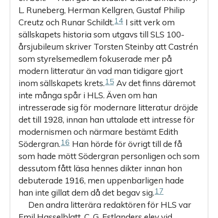
L. Runeberg, Herman Kellgren, Gustaf ­Philip
14
Creutz och Runar Schildt.
I sitt verk om
sällskapets historia som utgavs till SLS 100-
årsjubileum skriver Torsten Steinby att Castrén
som styrelse­medlem fokuserade mer på
modern litteratur än vad man tidigare gjort
15
inom sällskapets krets.
Av det finns däremot
inte många spår i HLS. Även om han
intresserade sig för modernare litteratur dröjde
det till 1928, innan han uttalade ett intresse för
modernismen och närmare bestämt Edith
16
Södergran.
Han hörde för övrigt till de få
som hade mött Södergran personligen och som
dessutom fått läsa hennes dikter innan hon
debuterade 1916, men uppenbarligen hade
17
han inte gillat dem då det begav sig.
Den andra litterära redaktören för HLS var
Emil Hasselblatt, C. G. Estlanders elev vid