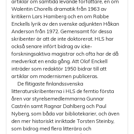
artiklar om samtida levande författare, en om
Walentin Chorells dramatik från 1963 av
kritikern Lars Hamberg och en om Rabbe
Enckells lyrik av den svenske adjunkten Håkan
Anderson från 1972. Gemensamt för dessa
skribenter är att de inte doktorerat. HLS har
också senare infört bidrag av icke-
forskningsaktiva magistrar och ofta har de då
medverkat en enda gång. Att Olof Enckell
inträder som redaktör 1950 bidrar till att
artiklar om modernismen publiceras.
De flitigaste finlandssvenska
litteraturskribenterna i HLS de femtio första
åren var styrelsemedlemmarna Gunnar
Castrén samt Ragnar Dahlberg och Paul
Nyberg, som båda var bibliotekarier, och även
den mer historiskt inriktade Torsten Steinby,
som bidrog med flera litterära och