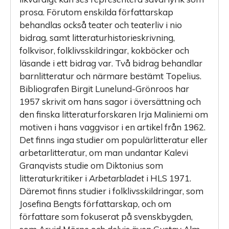
prosa. Förutom enskilda författarskap
behandlas också teater och teaterliv i nio
bidrag, samt litteraturhistorie­skrivning,
folkvisor, folklivsskildringar, kokböcker och
läsande i ett bidrag var. Två bidrag behandlar
barnlitteratur och närmare bestämt Topelius.
Bibliografen Birgit Lunelund-Grönroos har
1957 skrivit om hans sagor i översättning och
den finska litteratur­forskaren Irja Maliniemi om
motiven i hans vaggvisor i en artikel från 1962.
Det finns inga studier om populärlitteratur eller
arbetarlitteratur, om man undantar Kalevi
Granqvists studie om Diktonius som
litteraturkritiker i
Arbetarbladet
i HLS 1971.
Däremot finns studier i folklivsskildringar, som
Josefina Bengts författarskap, och om
författare som fokuserat på svenskbygden,