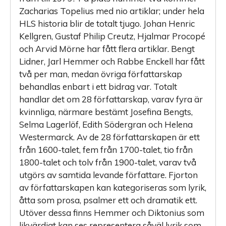
Zacharias Topelius med nio artiklar; under hela
HLS historia blir de totalt tjugo. Johan Henric
Kellgren, Gustaf Philip Creutz, Hjalmar Procopé
och Arvid Mörne har fått flera artiklar. Bengt
Lidner, Jarl Hemmer och Rabbe Enckell har fått
två per man, medan övriga författarskap
behandlas enbart i ett bidrag var. Totalt
handlar det om 28 författarskap, varav fyra är
kvinnliga, närmare bestämt Josefina Bengts,
Selma Lagerlöf, Edith Södergran och Helena
Westermarck. Av de 28 författarskapen är ett
från 1600-talet, fem från 1700-talet, tio från
1800-talet och tolv från 1900-talet, varav två
utgörs av samtida levande författare. Fjorton
av författarskapen kan kategoriseras som lyrik,
åtta som prosa, psalmer ett och dramatik ett.
Utöver dessa finns Hemmer och Diktonius som
likvärdigt kan ses representera såväl lyrik som