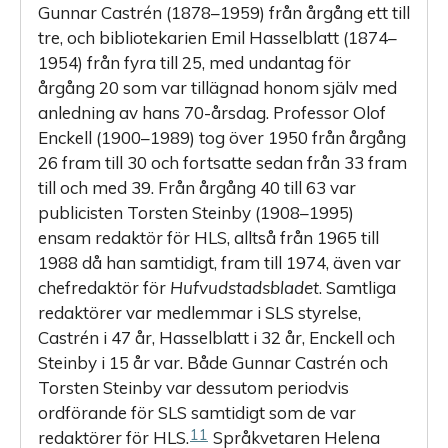
Gunnar Castrén (1878–1959) från årgång ett till
tre, och bibliotekarien Emil Hasselblatt (1874–
1954) från fyra till 25, med undantag för
årgång 20 som var tillägnad honom själv med
anledning av hans 70-årsdag. Professor Olof
Enckell (1900–1989) tog över 1950 från årgång
26 fram till 30 och fortsatte sedan från 33 fram
till och med 39. Från årgång 40 till 63 var
publicisten Torsten Steinby (1908–1995)
ensam redaktör för HLS, alltså från 1965 till
1988 då han samtidigt, fram till 1974, även var
chefredaktör för
Hufvudstadsbladet
. Samtliga
redaktörer var medlemmar i SLS styrelse,
Castrén i 47 år, Hasselblatt i 32 år, Enckell och
Steinby i 15 år var. Både ­Gunnar Castrén och
Torsten Steinby var dessutom periodvis
ordförande för SLS samtidigt som de var
11
redaktörer för HLS.
­Språkvetaren Helena