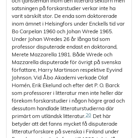
och tjänstemän inom den litterära sektorn men
satsningen på forskarstudier verkar inte ha
varit särskilt stor. De enda som doktorerade
inom ämnet i Helsingfors under Enckells tid var
Bo Carpelan 1960 och Johan Wrede 1965.
Under Johan Wredes 26 år långa tid som
professor disputerade endast en doktorand,
Merete Mazzarella 1981. Både Wrede och
Mazzarella disputerade för övrigt på svenska
författare, Harry Martinson respektive Eyvind
Johnson. Vid Åbo Akademi verkade Olaf
Homén, Erik Ekelund och efter det P. O. Barck
som professorer i litteratur men inte heller där
förekom forskarstudier i någon högre grad och
dessutom handlade litteraturstudierna där
20
primärt om utländsk litteratur.
Det här
betyder att det fanns mycket få disputerade
litteraturforskare på svenska i Finland under