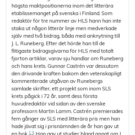
högsta maktpositionerna inom det litterära
etablissemanget på svenska i Finland. Som
redaktör för tre nummer av HLS hann han inte
staka ut någon litterär linje men medverkade
själv med två bidrag, båda med anknytning till
J. L. Runeberg. Efter det hörde han till de
flitigaste bidragsgivarna för HLS med totalt
fjorton artiklar, varav sju handlar om Runeberg
och hans krets. Gunnar Castrén var dessutom
den drivande kraften bakom den vetenskapligt
kommenterade utgåvan av Runebergs
samlade skrifter, ett projekt som inom SLS
krets pågick i 72 år, samt dess första
huvudredaktör vid sidan av den svenske
professorn Martin Lamm. Castrén premierades
fem gånger av SLS med litterära pris men han
hade jävat sig i prisnämnden de år han gav ut
13
en bok.
Han gav ut studier bland annat om J.