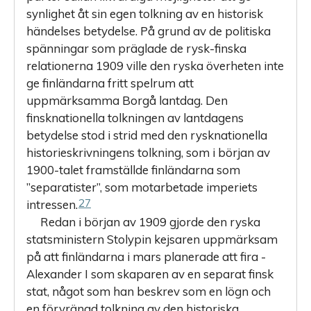
synlighet åt sin egen tolkning av en historisk
händelses betydelse. På grund av de politiska
spänningar som präglade de rysk-finska
relationerna 1909 ville den ryska överheten inte
ge finländarna fritt spelrum att
uppmärksamma Borgå lantdag. Den
finsknationella tolkningen av lantdagens
betydelse stod i strid med den rysknationella
historieskrivningens tolkning, som i början av
1900-talet framställde finländarna som
”separatister”, som motarbetade imperiets
27
intressen.
Redan i början av 1909 gjorde den ryska
statsministern Stolypin kejsaren uppmärksam
på att finländarna i mars planerade att fira ­
Alexander I som skaparen av en separat finsk
stat, något som han beskrev som en lögn och
en förvrängd tolkning av den historiska