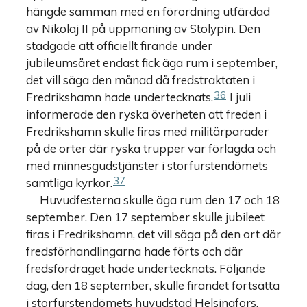
hängde samman med en förordning utfärdad
av Nikolaj II på uppmaning av Stolypin. Den
stadgade att officiellt firande under
jubileumsåret endast fick äga rum i september,
det vill säga den månad då fredstraktaten i
36
Fredrikshamn hade undertecknats.
I juli
informerade den ryska överheten att freden i
Fredrikshamn skulle firas med militärparader
på de orter där ryska trupper var förlagda och
med minnesgudstjänster i storfurstendömets
37
samtliga kyrkor.
Huvudfesterna skulle äga rum den 17 och 18
september. Den 17 september skulle jubileet
firas i Fredrikshamn, det vill säga på den ort där
fredsförhandlingarna hade förts och där
fredsfördraget hade undertecknats. Följande
dag, den 18 september, skulle firandet fortsätta
i storfurstendömets huvudstad Helsingfors,