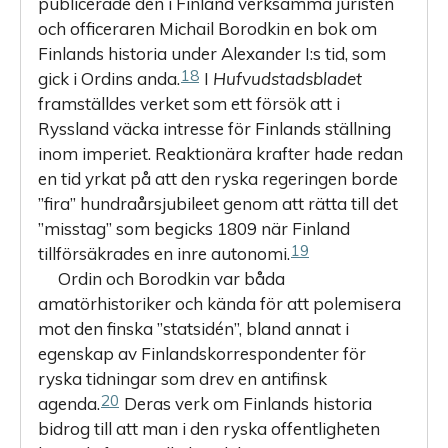
publicerade den i Finland verksamma juristen
och officeraren Michail Borodkin en bok om
Finlands historia under Alexander I:s tid, som
18
gick i Ordins anda.
I
Hufvudstadsbladet
framställdes verket som ett försök att i
Ryssland väcka intresse för Finlands ställning
inom imperiet. Reaktionära krafter hade redan
en tid yrkat på att den ryska regeringen borde
”fira” hundraårsjubileet genom att rätta till det
”misstag” som begicks 1809 när Finland
19
tillförsäkrades en inre autonomi.
Ordin och Borodkin var båda
amatörhistoriker och kända för att polemisera
mot den finska ”statsidén”, bland annat i
egenskap av Finlandskorrespondenter för
ryska tidningar som drev en antifinsk
20
agenda.
Deras verk om Finlands historia
bidrog till att man i den ryska offentligheten