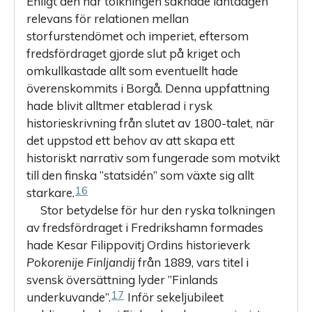
Enligt den här tolkningen saknade lantdagen
relevans för relationen mellan
storfurstendömet och imperiet, eftersom
fredsfördraget gjorde slut på kriget och
omkullkastade allt som eventuellt hade
överenskommits i Borgå. Denna uppfattning
hade blivit alltmer etablerad i rysk
historieskrivning från slutet av 1800-talet, när
det uppstod ett behov av att skapa ett
historiskt narrativ som fungerade som motvikt
till den finska ”statsidén” som växte sig allt
16
starkare.
Stor betydelse för hur den ryska tolkningen
av fredsfördraget i Fredrikshamn formades
hade Kesar Filippovitj Ordins historieverk
Pokorenije Finljandij
från 1889, vars titel i
svensk översättning lyder ”Finlands
17
underkuvande”.
Inför sekeljubileet