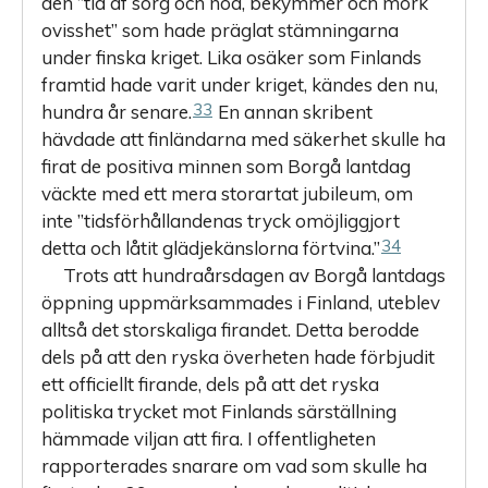
den ”tid af sorg och nöd, bekymmer och mörk
ovisshet” som hade präglat stämningarna
under finska kriget. Lika osäker som Finlands
framtid hade varit under kriget, kändes den nu,
33
hundra år senare.
En annan skribent
hävdade att finländarna med säkerhet skulle ha
firat de positiva minnen som Borgå lantdag
väckte med ett mera storartat jubileum, om
inte ”tidsförhållandenas tryck omöjliggjort
34
detta och låtit glädjekänslorna förtvina.”
Trots att hundraårsdagen av Borgå lantdags
öppning uppmärksammades i Finland, uteblev
alltså det storskaliga firandet. Detta berodde
dels på att den ryska överheten hade förbjudit
ett officiellt firande, dels på att det ryska
politiska trycket mot Finlands särställning
hämmade viljan att fira. I offentligheten
rapporterades snarare om vad som skulle ha