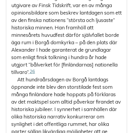
utgivare av
Finsk Tidskrift
, var en av många
opinionsbildare som beskrev lantdagen som ett
av den finska nationens ”största och ljusaste”
historiska minnen. Han framhöll att
minnesårets huvudfest därför självfallet borde
äga rum i Borgå domkyrka – på den plats där
Alexander I hade garanterat de grundlagar
som enligt finsk tolkning i hundra år hade
utgjort ”bålverket för [finländarnas] nationella
26
tillvaro”.
Att hundraårsdagen av Borgå lantdags
öppnande inte blev den storstilade fest som
många finländare hade hoppats på förklaras
av det maktspel som alltid påverkar firandet av
historiska jubileer. I synnerhet i samhällen där
olika historiska narrativ konkurrerar om
synlighet i det offentliga rummet, har olika
parter sällan likvärdiga möjligheter att ge