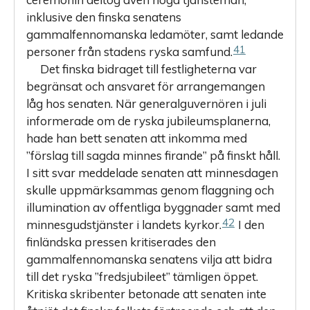
inklusive den finska senatens
gammalfennomanska ledamöter, samt ledande
41
personer från stadens ryska samfund.
Det finska bidraget till festligheterna var
begränsat och ansvaret för arrangemangen
låg hos senaten. När generalguvernören i juli
informerade om de ryska jubileumsplanerna,
hade han bett senaten att inkomma med
”förslag till sagda minnes firande” på finskt håll.
I sitt svar meddelade senaten att minnesdagen
skulle uppmärksammas genom flaggning och
illumination av offentliga byggnader samt med
42
minnesgudstjänster i landets kyrkor.
I den
finländska pressen kritiserades den
gammalfennomanska senatens vilja att bidra
till det ryska ”fredsjubileet” tämligen öppet.
Kritiska skribenter betonade att senaten inte