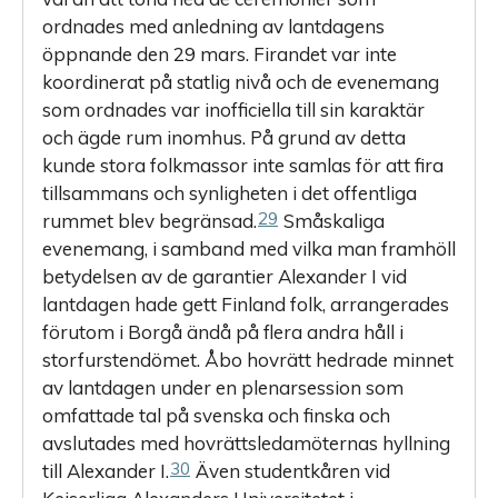
ordnades med anledning av lantdagens
öppnande den 29 mars. Firandet var inte
koordinerat på statlig nivå och de evenemang
som ordnades var inofficiella till sin karaktär
och ägde rum inomhus. På grund av detta
kunde stora folkmassor inte samlas för att fira
tillsammans och synligheten i det offentliga
29
rummet blev begränsad.
Småskaliga
evenemang, i samband med vilka man framhöll
betydelsen av de garantier ­Alexander I vid
lantdagen hade gett Finland folk, arrangerades
förutom i Borgå ändå på flera andra håll i
storfurstendömet. Åbo hovrätt hedrade minnet
av lantdagen under en plenarsession som
omfattade tal på svenska och finska och
avslutades med hovrättsledamöternas hyllning
30
till Alexander I.
Även studentkåren vid