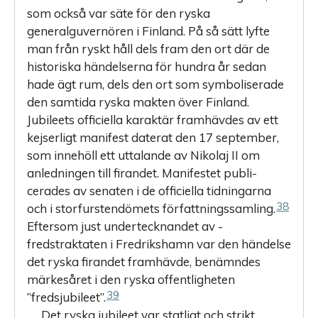
som också var säte för den ryska
generalguvernören i Finland. På så sätt lyfte
man från ryskt håll dels fram den ort där de
historiska händelserna för hundra år sedan
hade ägt rum, dels den ort som symboliserade
den samtida ryska makten över Finland.
Jubileets officiella karaktär framhävdes av ett
kejserligt manifest daterat den 17 september,
som innehöll ett uttalande av Nikolaj II om
anledningen till firandet. Manifestet publi­
cerades av senaten i de officiella tidningarna
38
och i storfurstendömets författningssamling.
Eftersom just undertecknandet av ­
fredstraktaten i Fredrikshamn var den händelse
det ryska firandet framhävde, benämndes
märkesåret i den ryska offentligheten
39
”fredsjubileet”.
Det ryska jubileet var statligt och strikt