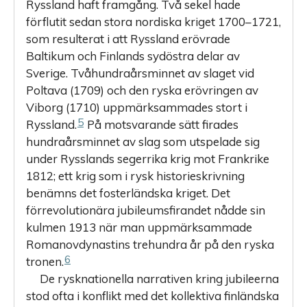
Ryssland haft framgång. Två sekel hade
förflutit sedan stora nordiska kriget 1700–1721,
som resulterat i att Ryssland erövrade
Baltikum och Finlands sydöstra delar av
Sverige. Tvåhundra­årsminnet av slaget vid
Poltava (1709) och den ryska erövringen av
Viborg (1710) uppmärksammades stort i
5
Ryssland.
På motsvarande sätt firades
hundraårsminnet av slag som utspelade sig
under Rysslands segerrika krig mot Frankrike
1812; ett krig som i rysk historie­skrivning
benämns det fosterländska kriget. Det
förrevolutionära jubileumsfirandet nådde sin
kulmen 1913 när man uppmärksammade
Romanovdynastins trehundra år på den ryska
6
tronen.
De rysknationella narrativen kring jubileerna
stod ofta i konflikt med det kollektiva finländska