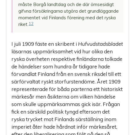
måste Borgå landtdag och de där ömse­sidigt
gifvna försäkringarna utgöra det grundläggande
momentet vid Finlands förening med det ryska
12
riket.
I juli 1909 fäste en skribent i
Hufvudstadsbladet
läsarnas uppmärksamhet vid hur olika den
ryska överheten respektive finländarna tolkade
de händelser som hundra år tidigare hade
förvandlat Finland från en svensk riksdel till ett
särförvaltat ryskt storfurstendöme. Året 1909
representerade för båda parterna ett historiskt
märkesår men åsikterna om vilken händelse
som skulle uppmärksammas gick isär. Frågan
fick en särskild politisk tyngd eftersom det
ryska trycket mot Finlands särställning inom
imperiet åter hade hårdnat inför märkesåret,
efter den liberalisering som följt på den så