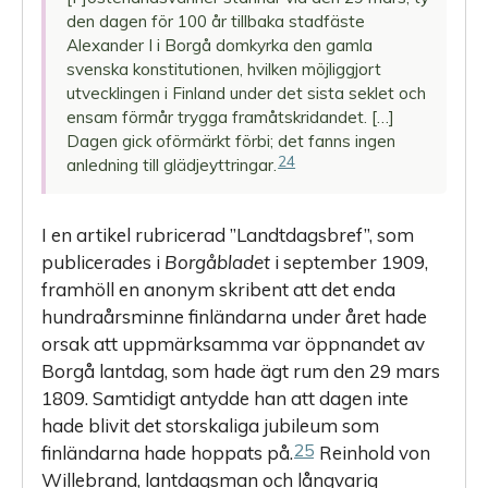
den dagen för 100 år tillbaka stadfäste
Alexander I i Borgå domkyrka den gamla
svenska konstitutionen, hvilken möjliggjort
utvecklingen i Finland under det sista seklet och
ensam förmår trygga framåtskridandet. […]
Dagen gick oförmärkt förbi; det fanns ingen
24
anledning till glädjeyttringar.
I en artikel rubricerad ”Landtdagsbref”, som
publicerades i
Borgåbladet
i september 1909,
framhöll en anonym skribent att det enda
hundraårsminne finländarna under året hade
orsak att uppmärksamma var öppnandet av
Borgå lantdag, som hade ägt rum den 29 mars
1809. Samtidigt antydde han att dagen inte
hade blivit det storskaliga jubileum som
25
finländarna hade hoppats på.
Reinhold von
Willebrand, lantdagsman och långvarig