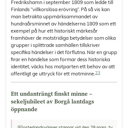
Fredrikshamn i september 1809 som ledde till
Finlands ”villkorslösa erövring”. På så vis kan
man betrakta uppmärksammandet av
hundraårsminnet av händelserna 1809 som ett
exempel på hur ett historiskt märkesår
framhäver de motstridiga betydelser som olika
grupper i splittrade samhällen tillskriver
specifika händelser i det förflutna. När en grupp
firar en händelse som formar dess historiska
identitet, väcks hos motparten ett behov av att
23
offentligt ge uttryck för ett motminne.
Ett undanträngt finskt minne –
sekeljubileet av Borgå lantdags
öppnande
[F]osterlandsvänner stannar vid den 29 mars, ty