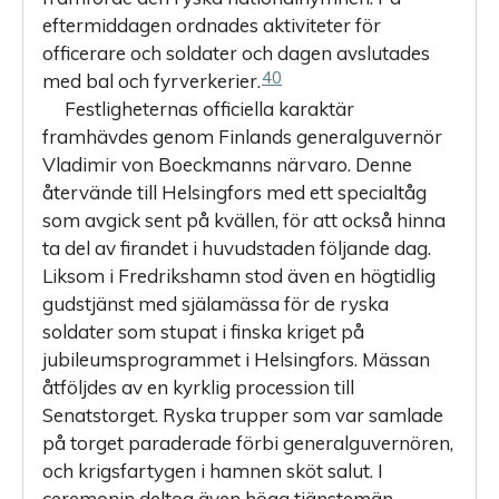
eftermiddagen ordnades aktiviteter för
officerare och soldater och dagen avslutades
40
med bal och fyrverkerier.
Festligheternas officiella karaktär
framhävdes genom Finlands generalguvernör
Vladimir von Boeckmanns närvaro. Denne
återvände till Helsingfors med ett specialtåg
som avgick sent på kvällen, för att också hinna
ta del av firandet i huvudstaden följande dag.
Liksom i Fredrikshamn stod även en högtidlig
gudstjänst med själamässa för de ryska
soldater som stupat i finska kriget på
jubileumsprogrammet i Helsingfors. Mässan
åtföljdes av en kyrklig procession till
Senatstorget. Ryska trupper som var samlade
på torget paraderade förbi generalguvernören,
och krigsfartygen i hamnen sköt salut. I
ceremonin deltog även höga tjänstemän,