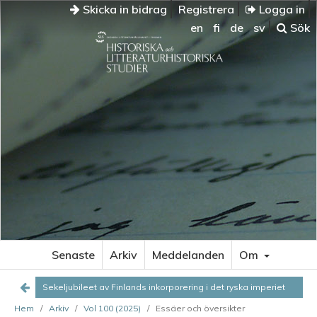
Skicka in bidrag
Registrera
Logga in
en
fi
de
sv
Sök
SEKELJUBILEET
AV
FINLANDS
INKORPORERING
I
DET
RYSKA
IMPERIET
Minnen
i
konflikt
–
Senaste
Arkiv
Meddelanden
Om
garanterade
grundlagar
Sekeljubileet av Finlands inkorporering i det ryska imperiet
eller
villkorslöst
Hem
/
Arkiv
/
Vol 100 (2025)
/
Essäer och översikter