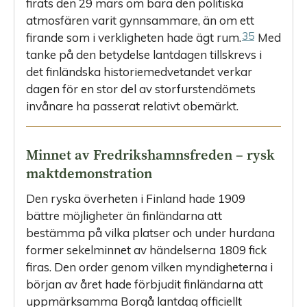
firats den 29 mars om bara den politiska
atmosfären varit gynnsammare, än om ett
35
firande som i verkligheten hade ägt rum.
Med
tanke på den betydelse lantdagen tillskrevs i
det finländska historiemedvetandet verkar
dagen för en stor del av storfurstendömets
invånare ha passerat relativt obemärkt.
Minnet av Fredrikshamnsfreden – rysk
maktdemonstration
Den ryska överheten i Finland hade 1909
bättre möjligheter än finländarna att
bestämma på vilka platser och under hurdana
former sekelminnet av händelserna 1809 fick
firas. Den order genom vilken myndigheterna i
början av året hade förbjudit finländarna att
uppmärksamma Borgå lantdag officiellt