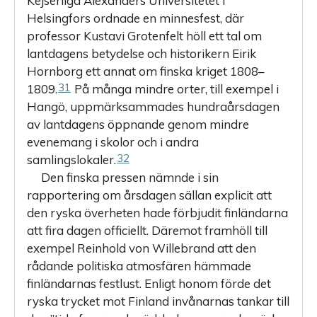
Kejserliga Alexanders­ Universitetet i
Helsingfors ordnade en minnesfest, där
professor Kustavi Grotenfelt höll ett tal om
lantdagens betydelse och historikern Eirik
Hornborg ett annat om finska kriget 1808–
31
1809.
På många mindre orter, till exempel i
Hangö, uppmärksammades hundraårsdagen
av lantdagens öppnande genom mindre
evenemang i skolor och i andra
32
samlingslokaler.
Den finska pressen nämnde i sin
rapportering om årsdagen sällan explicit att
den ryska överheten hade förbjudit finländarna
att fira dagen officiellt. Däremot framhöll till
exempel Reinhold von Wille­brand att den
rådande politiska atmosfären hämmade
finländarnas festlust. Enligt honom förde det
ryska trycket mot Finland invånarnas tankar till