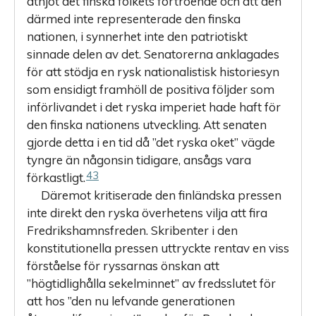
åtnjöt det finska folkets förtroende och att den
därmed inte representerade den finska
nationen, i synnerhet inte den patriotiskt
sinnade delen av det. Senatorerna anklagades
för att stödja en rysk nationalistisk historiesyn
som ensidigt framhöll de positiva följder som
införlivandet i det ryska imperiet hade haft för
den finska nationens utveckling. Att senaten
gjorde detta i en tid då ”det ryska oket” vägde
tyngre än någonsin tidigare, ansågs vara
43
förkastligt.
Däremot kritiserade den finländska pressen
inte direkt den ryska överhetens vilja att fira
Fredrikshamnsfreden. Skribenter i den
konstitutionella pressen uttryckte rentav en viss
förståelse för ryssarnas önskan att
”högtidlighålla sekelminnet” av fredsslutet för
att hos ”den nu lefvande generationen