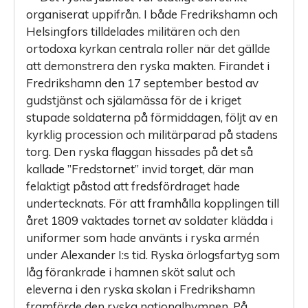
organiserat uppifrån. I både Fredrikshamn och
Helsingfors tilldelades militären och den
ortodoxa kyrkan centrala roller när det gällde
att demonstrera den ryska makten. Firandet i
Fredrikshamn den 17 september bestod av
gudstjänst och själamässa för de i kriget
stupade soldaterna på förmiddagen, följt av en
kyrklig procession och militärparad på stadens
torg. Den ryska flaggan hissades på det så
kallade ”Fredstornet” invid torget, där man
felaktigt påstod att fredsfördraget hade
undertecknats. För att framhålla kopplingen till
året 1809 vaktades tornet av soldater klädda i
uniformer som hade använts i ryska armén
under Alexander I:s tid. Ryska örlogsfartyg som
låg förankrade i hamnen sköt salut och
eleverna i den ryska skolan i Fredrikshamn
framförde den ryska nationalhymnen. På