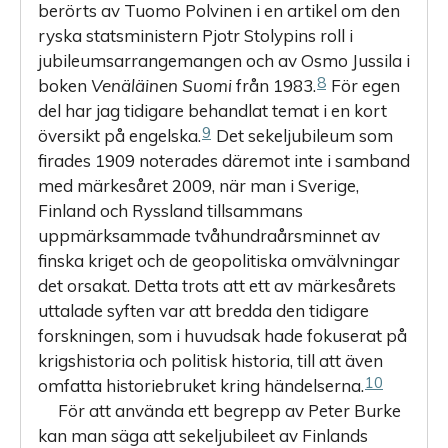
berörts av Tuomo Polvinen i en artikel om den
ryska statsministern Pjotr Stolypins roll i
jubileumsarrangemangen och av Osmo Jussila i
8
boken
Venäläinen Suomi
från 1983.
För egen
del har jag tidigare behandlat temat i en kort
9
översikt på engelska.
Det sekeljubileum som
firades 1909 noterades däremot inte i samband
med märkesåret 2009, när man i Sverige,
Finland och Ryssland tillsammans
uppmärksammade tvåhundraårsminnet av
finska kriget och de geopolitiska omvälvningar
det orsakat. Detta trots att ett av märkesårets
uttalade syften var att bredda den tidigare
forskningen, som i huvudsak hade fokuserat på
krigshistoria och politisk historia, till att även
10
omfatta historiebruket kring händelserna.
För att använda ett begrepp av Peter Burke
kan man säga att sekeljubileet av Finlands