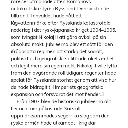
rörelser utmanade ätten Romanovs
autokratiska styre i Ryssland. Den sviktande
tilltron till enväldet hade nått ett
lågvattenmärke efter Rysslands katastrofala
nederlag i det rysk-japanska kriget 1904–1905,
som tvingat Nikolaj II att göra avkall på sin
absoluta makt. Jubileerna blev ett sätt för den
ifrågasatta regimen att stärka det socialt,
politiskt och geografiskt splittrade rikets enhet
och legitimera sin egen makt. Nikolaj II ville lyfta
fram den avgörande roll tidigare regenter hade
spelat för Rysslands storhet genom att visa hur
de hade bidragit till imperiets geografiska
4
expansion och försvarat det mot fiender.
Från 1907 blev de historiska jubileerna allt
fler och mer påkostade. Särskilt
uppmärksammades segerrika slag som den
ryska armén hade utkämpat i krig där