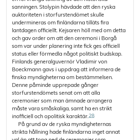
sanningen. Stolypin hävdade att den ryska
auktoriteten i storfurstendömet skulle
undermineras om finländarna tilläts fira
lantdagen officiellt. Kejsaren höll med om detta
och gav order om att den cere­moni i Borgå
som var under planering inte fick ges officiell
status eller förmedla något politiskt budskap.
Finlands generalguvernör Vladimir von
Boeckmann gavs i uppdrag att informera de
finska myndigheterna om bestämmelsen.
Denne påminde upprepade gånger
storfursten­dömets senat om att alla
ceremonier som man ämnade arrangera
måste vara småskaliga, samt ha en strikt
28
inofficiell och opolitisk karaktär.
På grund av de ryska myndigheternas
strikta hållning hade finländarna inget annat
val än att tona ned de ceremonier som