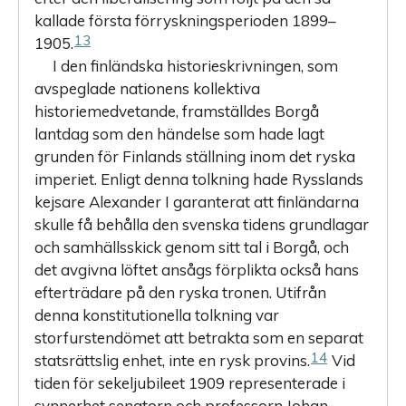
kallade första förrysknings­perioden 1899–
13
1905.
I den finländska historieskrivningen, som
avspeglade nationens kollektiva
historiemedvetande, framställdes Borgå
lantdag som den händelse som hade lagt
grunden för Finlands ställning inom det ryska
imperiet. Enligt denna tolkning hade Rysslands
kejsare Alexander I garanterat att finländarna
skulle få behålla den svenska tidens grundlagar
och samhällsskick genom sitt tal i Borgå, och
det avgivna löftet ansågs förplikta också hans
efterträdare på den ryska tronen. Utifrån
denna konstitutionella tolkning var
storfurstendömet att betrakta som en separat
14
statsrättslig enhet, inte en rysk provins.
Vid
tiden för sekeljubileet 1909 representerade i
synnerhet senatorn och professorn Johan