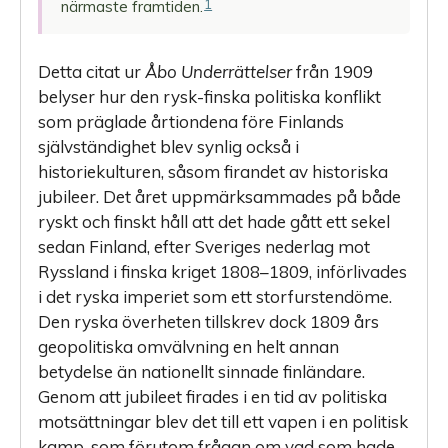
1
närmaste framtiden.
historiska
minnet
materialiserat
Detta citat ur
Åbo Underrättelser
från 1909
belyser hur den rysk-finska politiska konflikt
Historiskt
som präglade årtiondena före Finlands
jubileum
självständighet blev synlig också i
i
historiekulturen, såsom firandet av historiska
ideologins
jubileer. Det året uppmärksammades på både
tjänst
ryskt och finskt håll att det hade gått ett sekel
sedan Finland, efter Sveriges nederlag mot
Ryssland i finska kriget 1808–1809, införlivades
i det ryska imperiet som ett storfurstendöme.
Den ryska överheten tillskrev dock 1809 års
geopolitiska omvälvning en helt annan
betydelse än nationellt sinnade finländare.
Genom att jubileet firades i en tid av politiska
motsättningar blev det till ett vapen i en politisk
kamp, som förutom frågan om vad som hade