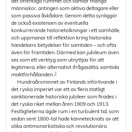
det offentliga rummet och samlar många
människor, antingen som aktiva deltagare eller
som passiva åskådare. Genom detta synliggör
de också existensen av eventuella
konkurrerande historietolkningar i ett samhälle,
och uppmanar till reflektion kring historiska
händelsers betydelser för samtiden – och ofta
även för framtiden. Därmed kan jubileum även
ses som ett verktyg som utnyttjas för att
legitimera, eller alternativt ifrågasätta, samtida
3
maktförhållanden.
Hundraårsminnet av Finlands införlivande i
det ryska imperiet var ett av flera statligt
sanktionerade historiska jubileer som firades i
det ryska riket mellan åren 1909 och 1913.
Festligheterna ägde rum i en turbulent tid, som
sedan sent 1800-tal hade kännetecknats av att
olika antimonarkistiska och revolutionära