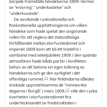
började framställa händelserna 1809 i termer
av ”erövring”, ”underkastelse” och
”underkuvande”.
De avvikande rysknationella och
finsknationella uppfattningarna om vilken
händelse som hade spelat den avgörande
rollen för att reglera det statsrättsliga
förhållandet mellan storfurstedömet och
imperiet 1809 kom att bli ett tvistefrö i
samband med sekeljubileet 1909. I den spända
atmosfären hade båda parter i konflikten
behov av att betona sin egen tolkning av
händelserna och ge den synlighet i det
21
offentliga rummet.
När finländarna således
önskade uppmärksamma de ”minnesrika
22
dagarna i Borgå” i mars 1809,
ville den ryska
överheten i storfurstendömet fira
undertecknandet av fredstraktaten i