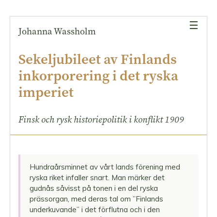
underkuvande?
☰
Ett
Johanna Wassholm
undanträngt
finskt
Sekeljubileet av Finlands
minne
inkorporering i det ryska
–
sekeljubileet
imperiet
av
Borgå
Finsk och rysk historiepolitik i konflikt 1909
lantdagsöppnande
Minnet
av
Fredrikshamnsfreden
Hundraårsminnet av vårt lands förening med
–
ryska riket infaller snart. Man märker det
rysk
gudnås såvisst på tonen i en del ryska
maktdemonstration
prässorgan, med deras tal om ”Finlands
underkuvande” i det förflutna och i den
Det