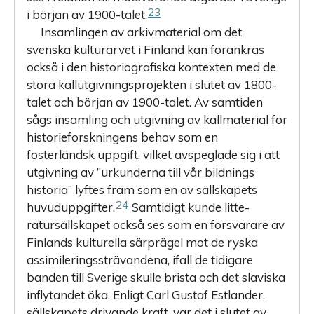
23
i början av 1900-talet.
Insamlingen av arkivmaterial om det
svenska kulturarvet i Finland kan förankras
också i den historiografiska kontexten med de
stora källutgivningsprojekten i slutet av 1800-
talet och början av 1900-talet. Av samtiden
sågs insamling och utgivning av källmaterial för
historieforskningens behov som en
fosterländsk uppgift, vilket avspeglade sig i att
utgivning av ”urkunderna till vår bildnings
historia” lyftes fram som en av sällskapets
24
huvuduppgifter.
Samtidigt kunde litte­
ratursällskapet också ses som en försvarare av
Finlands kulturella särprägel mot de ryska
assimileringssträvandena, ifall de tidigare
banden till Sverige skulle brista och det slaviska
inflytandet öka. Enligt Carl ­Gustaf ­Estlander,
sällskapets drivande kraft, var det i slutet av