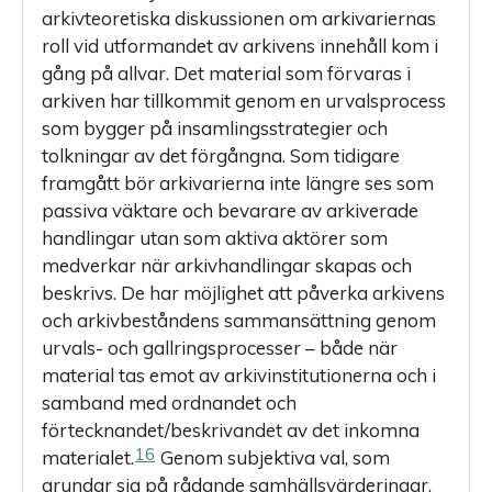
arkivteoretiska diskussionen om arkivariernas
roll vid utformandet av arkivens innehåll kom i
gång på allvar. Det material som förvaras i
arkiven har tillkommit genom en urvalsprocess
som bygger på insamlingsstrategier och
tolkningar av det förgångna. Som tidigare
framgått bör arkivarierna inte längre ses som
passiva väktare och bevarare av arkiverade
handlingar utan som aktiva aktörer som
medverkar när arkivhandlingar skapas och
beskrivs. De har möjlighet att påverka arkivens
och arkivbeståndens sammansättning genom
urvals- och gallringsprocesser – både när
material tas emot av arkivinstitutionerna och i
samband med ordnandet och
förtecknandet/beskrivandet av det inkomna
16
materialet.
Genom subjektiva val, som
grundar sig på rådande samhällsvärderingar,