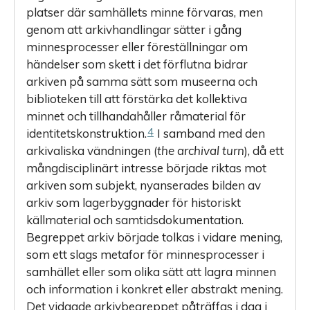
platser där samhällets minne förvaras, men
genom att arkivhandlingar sätter i gång
minnesprocesser eller föreställningar om
händelser som skett i det förflutna bidrar
arkiven på samma sätt som museerna och
biblioteken till att förstärka det kollektiva
minnet och tillhandahåller råmaterial för
4
identitetskonstruktion.
I samband med den
arkivaliska vändningen (
the archival turn
), då ett
mångdisciplinärt intresse började riktas mot
arkiven som subjekt, nyanserades bilden av
arkiv som lagerbyggnader för historiskt
källmaterial och samtids­dokumentation.
Begreppet arkiv började tolkas i vidare mening,
som ett slags metafor för minnesprocesser i
samhället eller som olika sätt att lagra minnen
och information i konkret eller abstrakt mening.
Det vidgade arkivbegreppet påträffas i dag i