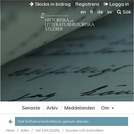
Skicka in bidrag
Registrera
Logga in
en
fi
de
sv
Sök
DET
FÖRFLUTNA
KONTROLLERAS
GENOM
ARKIVEN
Arkiv,
minne
och
identitet
Makt
och
glömska
Senaste
Arkiv
Meddelanden
Om
Svenska
Det förflutna kontrolleras genom arkiven
litteratursällskapets
Hem
/
Arkiv
/
Vol 100 (2025)
/
Essäer och översikter
arkiv