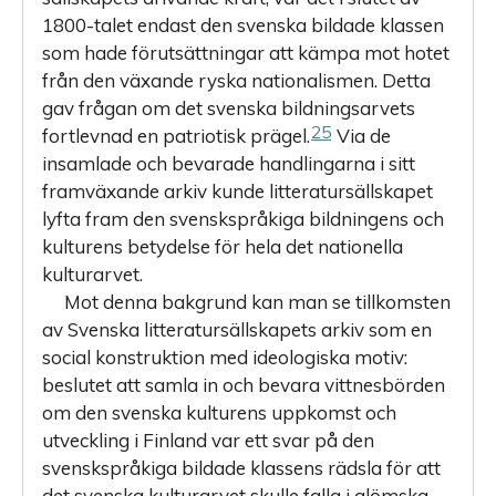
1800-talet ­endast den svenska bildade klassen
som hade förutsättningar att kämpa mot hotet
från den växande ryska nationalismen. Detta
gav frågan om det svenska bildningsarvets
25
fortlevnad en patriotisk prägel.
Via de
insamlade och bevarade handlingarna i sitt
framväxande arkiv kunde litteratursällskapet
lyfta fram den svenskspråkiga bildningens och
kulturens betydelse för hela det nationella
kulturarvet.
Mot denna bakgrund kan man se tillkomsten
av Svenska litte­ratursällskapets arkiv som en
social konstruktion med ideologiska motiv:
beslutet att samla in och bevara vittnesbörden
om den svenska kulturens uppkomst och
utveckling i Finland var ett svar på den
svenskspråkiga bildade klassens rädsla för att
det svenska kulturarvet skulle falla i glömska