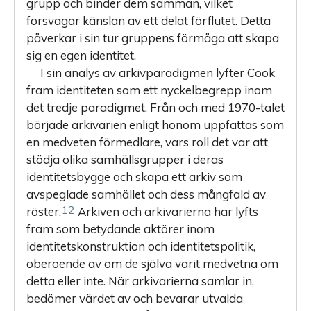
grupp och binder dem samman, vilket
försvagar känslan av ett delat förflutet. Detta
påverkar i sin tur gruppens förmåga att skapa
sig en egen identitet.
I sin analys av arkivparadigmen lyfter Cook
fram identiteten som ett nyckelbegrepp inom
det tredje paradigmet. Från och med 1970-talet
började arkivarien enligt honom uppfattas som
en medveten förmedlare, vars roll det var att
stödja olika samhällsgrupper i deras
identitetsbygge och skapa ett arkiv som
avspeglade samhället och dess mångfald av
12
röster.
Arkiven och arkivarierna har lyfts
fram som betydande aktörer inom
identitetskonstruktion och identitetspolitik,
oberoende av om de själva varit medvetna om
detta eller inte. När arkivarierna samlar in,
bedömer värdet av och bevarar utvalda