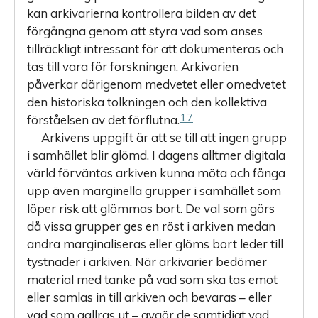
kan arkivarierna kontrollera bilden av det
förgångna genom att styra vad som anses
tillräckligt intressant för att dokumenteras och
tas till vara för forskningen. Arkivarien
påverkar därigenom medvetet eller omedvetet
den historiska tolkningen och den kollektiva
17
förståelsen av det förflutna.
Arkivens uppgift är att se till att ingen grupp
i samhället blir glömd. I dagens alltmer digitala
värld förväntas arkiven kunna möta och fånga
upp även marginella grupper i samhället som
löper risk att glömmas bort. De val som görs
då vissa grupper ges en röst i arkiven medan
andra marginaliseras eller glöms bort leder till
tystnader i arkiven. När arkivarier bedömer
material med tanke på vad som ska tas emot
eller samlas in till arkiven och bevaras – eller
vad som gallras ut – avgör de samtidigt vad