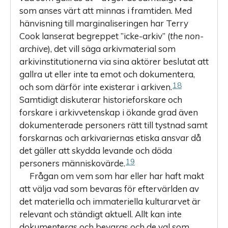
som anses värt att minnas i framtiden. Med
hänvisning till marginaliseringen har Terry
Cook lanserat begreppet ”icke-arkiv” (
the non-
archive
), det vill säga arkivmaterial som
arkivinstitutionerna via sina aktörer beslutat att
gallra ut eller inte ta emot och dokumentera,
18
och som därför inte existerar i arkiven.
Samtidigt diskuterar historieforskare och
forskare i arkivvetenskap i ökande grad även
dokumenterade personers rätt till tystnad samt
forskarnas och arkivariernas etiska ansvar då
det gäller att skydda levande och döda
19
personers människovärde.
Frågan om vem som har eller har haft makt
att välja vad som bevaras för eftervärlden av
det materiella och immateriella kulturarvet är
relevant och ständigt aktuell. Allt kan inte
dokumenteras och bevaras och de val som