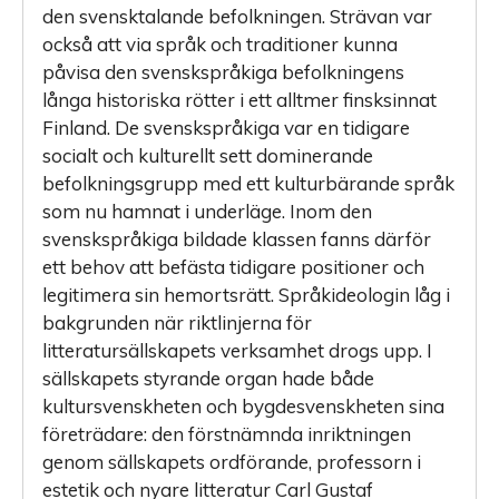
den svensktalande befolkningen. Strävan var
också att via språk och traditioner kunna
påvisa den svenskspråkiga befolkningens
långa historiska rötter i ett alltmer finsksinnat
Finland. De svenskspråkiga var en tidigare
socialt och kulturellt sett dominerande
befolkningsgrupp med ett kultur­bärande språk
som nu hamnat i underläge. Inom den
svenskspråkiga bildade klassen fanns därför
ett behov att befästa tidigare positioner och
legitimera sin hemortsrätt. Språkideologin låg i
bakgrunden när riktlinjerna för
litteratursällskapets verksamhet drogs upp. I
sällskapets styrande organ hade både
kultursvenskheten och bygdesvenskheten sina
företrädare: den förstnämnda inriktningen
genom sällskapets ordförande, professorn i
estetik och nyare litteratur Carl Gustaf