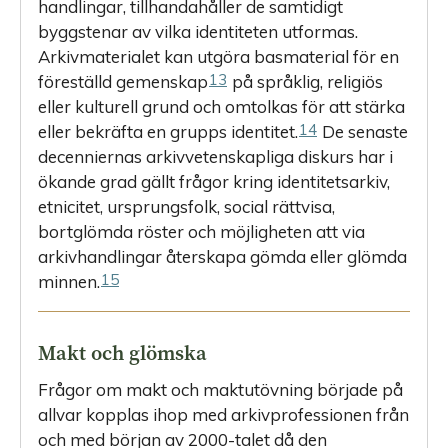
handlingar, tillhandahåller de samtidigt
byggstenar av vilka identiteten utformas.
Arkivmaterialet kan utgöra basmaterial för en
13
föreställd gemenskap
på språklig, religiös
eller kulturell grund och omtolkas för att stärka
14
eller bekräfta en grupps identitet.
De senaste
decenniernas arkivvetenskapliga diskurs har i
ökande grad gällt frågor kring identitetsarkiv,
etnicitet, ursprungsfolk, social rättvisa,
bortglömda röster och möjligheten att via
arkivhandlingar återskapa gömda eller glömda
15
minnen.
Makt och glömska
Frågor om makt och maktutövning började på
allvar kopplas ihop med arkivprofessionen från
och med början av 2000-talet då den