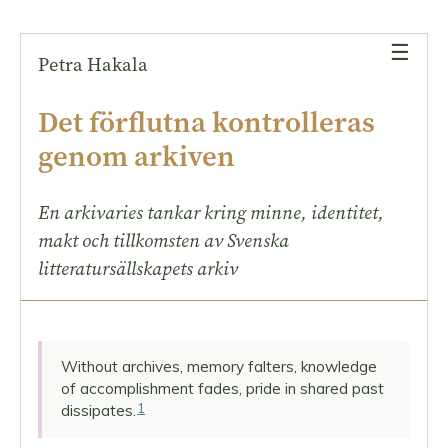
–
en
☰
Petra Hakala
social
konstruktion
Det förflutna kontrolleras
med
ideologisk
genom arkiven
underton
Framtidens
En arkivaries tankar kring minne, identitet,
arkiv?
makt och tillkomsten av Svenska
litteratursällskapets arkiv
Without archives, memory falters, knowledge
of accomplishment fades, pride in shared past
1
dissipates.