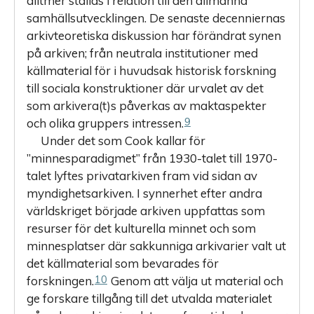
alltmer ställas i relation till den allmänna
samhällsutvecklingen. De senaste decenniernas
arkivteoretiska diskussion har förändrat synen
på arkiven; från neutrala institutioner med
källmaterial för i huvudsak historisk forskning
till sociala konstruktioner där urvalet av det
som arkivera(t)s påverkas av maktaspekter
9
och olika gruppers intressen.
Under det som Cook kallar för
”minnesparadigmet” från 1930-talet till 1970-
talet lyftes privatarkiven fram vid sidan av
myndighetsarkiven. I synnerhet efter andra
världskriget började arkiven uppfattas som
resurser för det kulturella minnet och som
minnesplatser där sakkunniga arkivarier valt ut
det källmaterial som bevarades för
10
forskningen.
Genom att välja ut material och
ge forskare tillgång till det utvalda materialet