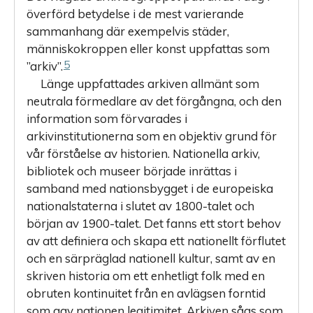
överförd betydelse i de mest varierande
sammanhang där exempelvis städer,
människokroppen eller konst uppfattas som
5
”arkiv”.
Länge uppfattades arkiven allmänt som
neutrala förmedlare av det förgångna, och den
information som förvarades i
arkivinstitutionerna som en objektiv grund för
vår förståelse av historien. Nationella arkiv,
bibliotek och museer började inrättas i
samband med nationsbygget i de europeiska
nationalstaterna i slutet av 1800-talet och
början av 1900-talet. Det fanns ett stort behov
av att definiera och skapa ett nationellt förflutet
och en särpräglad nationell kultur, samt av en
skriven historia om ett enhetligt folk med en
obruten kontinuitet från en avlägsen forntid
som gav nationen legitimitet. Arkiven sågs som