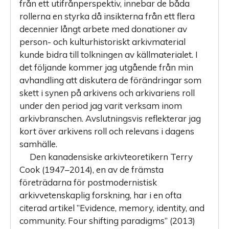
från ett utifrånperspektiv, innebar de båda
rollerna en styrka då insikterna från ett flera
decennier långt arbete med donationer av
person- och kulturhistoriskt arkivmaterial
kunde bidra till tolkningen av källmaterialet. I
det följande kommer jag utgående från min
avhandling att diskutera de förändringar som
skett i synen på arkivens och arkivariens roll
under den period jag varit verksam inom
arkivbranschen. Avslutningsvis reflekterar jag
kort över arkivens roll och relevans i dagens
samhälle.
Den kanadensiske arkivteoretikern Terry
Cook (1947–2014), en av de främsta
företrädarna för postmodernistisk
arkivvetenskaplig forskning, har i en ofta
citerad artikel ”Evidence, memory, identity, and
community. Four shifting paradigms” (2013)