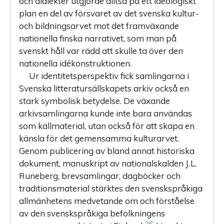
och dialekter utgjorde alltså på ett ideologiskt
plan en del av försvaret av det svenska kultur-
och bildningsarvet mot det framväxande
nationella finska narrativet, som man på
svenskt håll var rädd att skulle ta över den
nationella idékonstruktionen.
Ur identitetsperspektiv fick samlingarna i
Svenska litteratursällskapets arkiv också en
stark symbolisk betydelse. De växande
arkivsamlingarna kunde inte bara användas
som källmaterial, utan också för att skapa en
känsla för det gemensamma kulturarvet.
Genom publicering av bland annat historiska
dokument, manuskript av nationalskalden J. L.
Runeberg, brevsamlingar, dagböcker och
traditionsmaterial stärktes den svenskspråkiga
allmänhetens medvetande om och förståelse
av den svenskspråkiga befolkningens