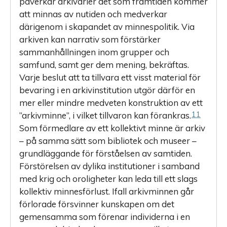
påverkar arkivarier det som framtiden kommer
att minnas av nutiden och medverkar
därigenom i skapandet av minnespolitik. Via
arkiven kan narrativ som förstärker
sammanhållningen inom grupper och
samfund, samt ger dem mening, bekräftas.
Varje beslut att ta tillvara ett visst material för
bevaring i en arkivinstitution utgör därför en
mer eller mindre medveten konstruktion av ett
11
”arkivminne”, i vilket tillvaron kan förankras.
Som förmedlare av ett kollektivt minne är arkiv
– på samma sätt som bibliotek och museer –
grund­läggande för förståelsen av samtiden.
Förstörelsen av dylika institutioner i samband
med krig och oroligheter kan leda till ett slags
kollektiv minnesförlust. Ifall arkivminnen går
förlorade försvinner kunskapen om det
gemensamma som förenar individerna i en