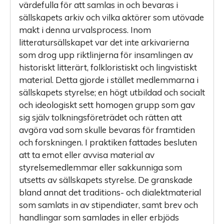
värdefulla för att samlas in och bevaras i
sällskapets arkiv och vilka aktörer som utövade
makt i denna urvals­process. Inom
litteratursällskapet var det inte arkivarierna
som drog upp riktlinjerna för insamlingen av
historiskt litterärt, folkloristiskt och lingvistiskt
material. Detta gjorde i stället medlemmarna i
sällskapets styrelse; en högt utbildad och socialt
och ideologiskt sett homogen grupp som gav
sig själv tolkningsföreträdet och rätten att
avgöra vad som skulle bevaras för framtiden
och forskningen. I praktiken fattades besluten
att ta emot eller avvisa material av
styrelsemedlemmar eller sakkunniga som
utsetts av sällskapets styrelse. De granskade
bland annat det traditions- och dialektmaterial
som samlats in av stipendiater, samt brev och
handlingar som samlades in eller erbjöds