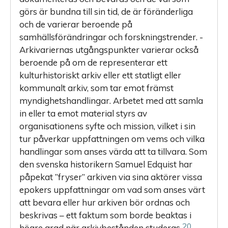
görs är bundna till sin tid, de är föränderliga
och de varierar beroende på
samhällsförändringar och forskningstrender. ­
Arkivariernas utgångspunkter varierar också
beroende på om de representerar ett
kulturhistoriskt arkiv eller ett statligt eller
kommunalt arkiv, som tar emot främst
myndighetshandlingar. Arbetet med att samla
in eller ta emot material styrs av
organisationens syfte och mission, vilket i sin
tur påverkar uppfattningen om vems och vilka
handlingar som anses värda att ta tillvara. Som
den svenska historikern Samuel Edquist har
påpekat ”fryser” arkiven via sina aktörer vissa
epok­ers uppfattningar om vad som anses värt
att bevara eller hur arkiven bör ordnas och
beskrivas – ett faktum som borde beaktas i
20
högre grad när arkivbestånden studeras.