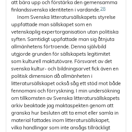
att bära upp och förstärka den gemensamma
28
finlandssvenska identiteten i vardande.
Inom Svenska litteratursällskapets styrelse
uppfattade man sällskapet som en
vetenskaplig expertorganisation utan politiska
syften. Samtidigt uppfattade man sig åtnjuta
allmänhetens förtroende. Denna självbild
utgjorde grunden för sällskapets legitimitet
som kulturell maktutövare. Försvaret av det
svenska kultur- och bildningsarvet fick även en
politisk dimension då allmänheten i
litteratursällskapet också såg ett stöd mot både
fennomani och förryskning. I min undersökning
om tillkomsten av Svenska litteratursällskapets
arkiv beaktade jag maktaspekten genom att
granska hur besluten att ta emot eller samla in
material fattades inom litteratursällskapet,
vilka handlingar som inte ansågs tillräckligt