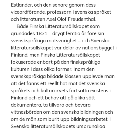
Estlander, och den senare genom dess
viceordförande, professorn i svenska språket
och litteraturen Axel Olof Freudenthal.
Både Finska Litteratursällskapet som
grundades 1831 – drygt femtio år före sin
svenskspråkiga motsvarighet – och Svenska
litte­ratursällskapet var delar av nationsbygget i
Finland, men Finska Litte­ratursällskapet
fokuserade enbart på den finskspråkiga
kulturen i dess olika former. Inom den
svenskspråkiga bildade klassen upplevde man
att det fanns ett reellt hot mot det svenska
språkets och kulturarvets fortsatta existens i
Finland och ett behov att på olika sätt
dokumentera, ta tillvara och bevara
vittnesbörden om den svenska bildningen och
om de män som burit upp bildningsarbetet. I
Svenska litteratursällskapets ursprungliga