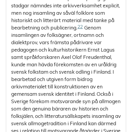
stadgar nämndes inte arkivverksamhet explicit,
men nog insamling av såväl folklore som
historiskt och litterärt material med tanke på
22
bearbetning och publicering.
Genom
insamlingen av folksägner, ortnamn och
dialektprov, vars främsta pådrivare var
pedagogen och kulturhistorikern Ernst Lagus
samt språkforskaren Axel Olof Freudenthal,
kunde man hävda förekomsten av en uråldrig
svensk folkstam och svensk odling i Finland. I
bearbetad och utgiven form bidrog
arkivmaterialet till konstruktionen av en
gemensam svensk identitet i Finland. Också i
Sverige förekom motsvarande syn på allmogen
som den genuina bäraren av historien och
folksjälen, och litteratursällskapets insamling av
svensk allmogetradition i Finland kan därmed
ses i relation till motsvarande åtgärder i Sverige