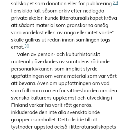
29
sällskapet som donation eller för publicering.
I enskilda fall, såsom arkiv efter nedlagda
privata skolor, kunde litteratursällskapet kräva
att sådant material som granskarna ansåg
vara värdelöst eller ”av ringa eller intet värde”
skulle gallras ut redan innan samlingen togs
30
emot.
Valen av person- och kulturhistoriskt
material påverkades av samtidens rådande
personarkivkanon, som implicit styrde
uppfattningen om vems material som var värt
att bevara. Även om uppfattningen om vad
som föll inom ramen för vittnesbörden om den
svenska kulturens uppkomst och utveckling i
Finland verkar ha varit rätt generös,
inkluderade den inte alla svensktalande
grupper i samhället. Detta ledde till att
tystnader uppstod också i litteratursällskapets