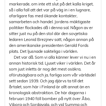
markerade, om inte ett slut på det kalla kriget,
så i alla fall att det var på väg in i en lugnare,
ofarligare fas med ökande kontakter,
samarbeten och handel. Jordens mäktigaste
politiker flockades då i denna sal. Någon av er
sitter just nu på den stol där den sovjetiska
ledaren Leonid Brezjnev satt, någon annan på
den amerikanske presidenten Gerald Fords
plats. Det ljusnade sakteliga i världen.
Det var då. Som vi alla känner lever vi nu i en
annan historisk tid. Ljuset viker i världen. Det år
som just inletts är nog det mest osäkra,
oförutsägbara och ja, farliga som vår världsdel
sett sedan 1939. Och jag djärvs ta till det
årtalet, som här i Finland är allt annat än en
krono­logisk abstraktion. De här dagarna i
februari 1940 föll bomber på nytt över Åbo,
Viborg och Sordavala, och vid Summa och