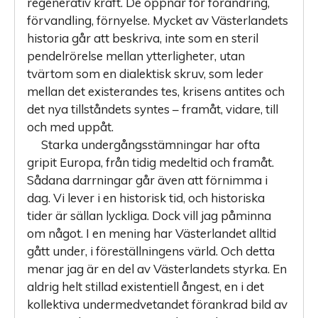
regenerativ kraft. De öppnar för förändring,
förvandling, förnyelse. Mycket av Västerlandets
historia går att beskriva, inte som en steril
pendelrörelse mellan ytterligheter, utan
tvärtom som en dialektisk skruv, som leder
mellan det existerandes tes, krisens antites och
det nya tillståndets syntes – framåt, vidare, till
och med uppåt.
Starka undergångsstämningar har ofta
gripit Europa, från tidig medeltid och framåt.
Sådana darrningar går även att förnimma i
dag. Vi lever i en historisk tid, och historiska
tider är sällan lyckliga. Dock vill jag påminna
om något. I en mening har Västerlandet alltid
gått under, i föreställningens värld. Och detta
menar jag är en del av Västerlandets styrka. En
aldrig helt stillad existentiell ångest, en i det
kollektiva undermedvetandet förankrad bild av