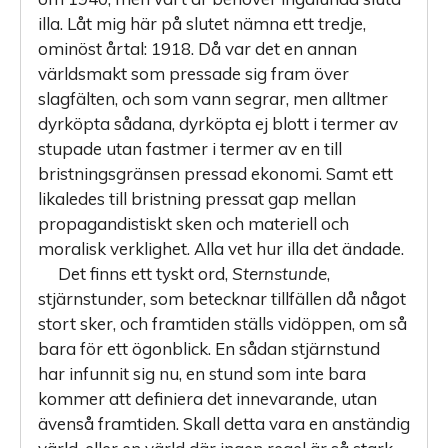
illa. Låt mig här på slutet nämna ett tredje,
ominöst årtal: 1918. Då var det en annan
världsmakt som pressade sig fram över
slagfälten, och som vann segrar, men alltmer
dyrköpta sådana, dyrköpta ej blott i termer av
stupade utan fastmer i termer av en till
bristningsgränsen pressad ekonomi. Samt ett
likaledes till bristning pressat gap mellan
propagandistiskt sken och materiell och
moralisk verklighet. Alla vet hur illa det ändade.
Det finns ett tyskt ord,
Sternstunde
,
stjärnstunder, som betecknar tillfällen då något
stort sker, och framtiden ställs vidöppen, om så
bara för ett ögonblick. En sådan stjärnstund
har infunnit sig nu, en stund som inte bara
kommer att definiera det innevarande, utan
ävenså framtiden. Skall detta vara en anständig