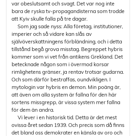
var obeslutsamt och svagt. Det var nog inte
bara de ryska tv-propagandisterna som trodde
att Kyiv skulle falla på tre dagar.
Som jag sade nyss: Alla företag, institutioner,
imperier och så vidare kan slås av
självöverskattningens förbländning, och i detta
tillstånd begå grova misstag. Begreppet hybris
kommer som vi vet från antikens Grekland. Det
betecknade någon som i övermod korsar
rimlighetens gränser, ja rentav trotsar gudarna.
Och som därför bestraffas, oundvikligen. I
mytologin var hybris en demon. Min poäng är,
att även om alla system är fallna för den här
sortens missgrepp, är vissa system mer fallna
för dem än andra.
Vi lever i en historisk tid. Detta är det mest
ovissa året sedan 1939. Och precis som då finns
det bland oss demokrater en känsla av oro och