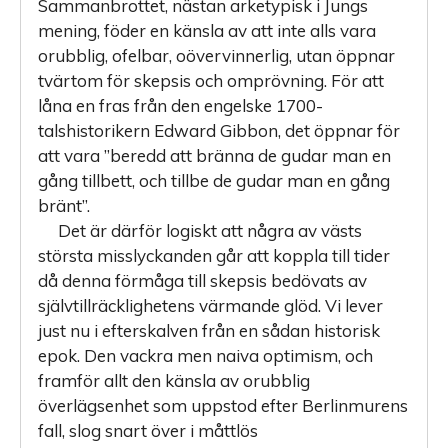
Sammanbrottet, nästan arketypisk i Jungs
mening, föder en känsla av att inte alls vara
orubblig, ofelbar, oövervinnerlig, utan öppnar
tvärtom för skepsis och omprövning. För att
låna en fras från den engelske 1700-
talshistorikern Edward Gibbon, det öppnar för
att vara ”beredd att bränna de gudar man en
gång tillbett, och tillbe de gudar man en gång
bränt”.
Det är därför logiskt att några av västs
största misslyckanden går att koppla till tider
då denna förmåga till skepsis bedövats av
självtillräcklighetens värmande glöd. Vi lever
just nu i efterskalven från en sådan historisk
epok. Den vackra men naiva optimism, och
framför allt den känsla av orubblig
överlägsenhet som uppstod efter Berlinmurens
fall, slog snart över i måttlös