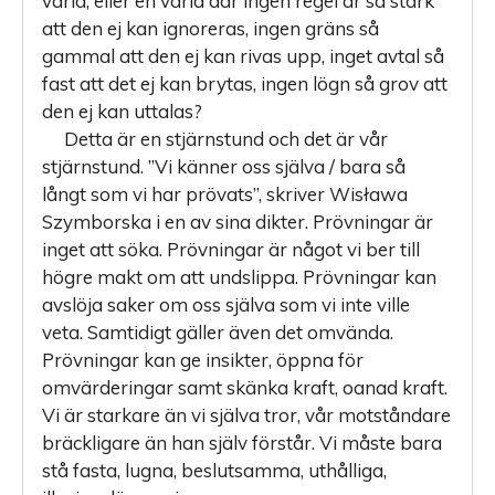
värld, eller en värld där ingen regel är så stark
att den ej kan ignoreras, ingen gräns så
gammal att den ej kan rivas upp, inget avtal så
fast att det ej kan brytas, ingen lögn så grov att
den ej kan uttalas?
Detta är en stjärnstund och det är vår
stjärnstund. ”Vi känner oss själva / bara så
långt som vi har prövats”, skriver Wisława
Szymborska i en av sina dikter. Prövningar är
inget att söka. Prövningar är något vi ber till
högre makt om att undslippa. Prövningar kan
avslöja saker om oss själva som vi inte ville
veta. Samtidigt gäller även det omvända.
Prövningar kan ge insikter, öppna för
omvärderingar samt skänka kraft, oanad kraft.
Vi är starkare än vi själva tror, vår motståndare
bräck­ligare än han själv förstår. Vi måste bara
stå fasta, lugna, beslutsamma, uthålliga,