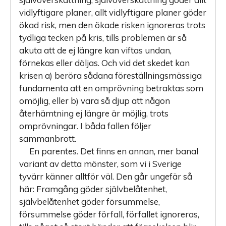
vidlyftigare planer, allt vidlyftigare planer göder
ökad risk, men den ökade risken ignoreras trots
tydliga tecken på kris, tills problemen är så
akuta att de ej längre kan viftas undan,
förnekas eller döljas. Och vid det skedet kan
krisen a) beröra sådana föreställningsmässiga
fundamenta att en omprövning betraktas som
omöjlig, eller b) vara så djup att någon
återhämtning ej längre är möjlig, trots
omprövningar. I båda fallen följer
sammanbrott.
En parentes. Det finns en annan, mer banal
variant av detta mönster, som vi i Sverige
tyvärr känner alltför väl. Den går ungefär så
här: Framgång göder självbelåtenhet,
självbelåtenhet göder försummelse,
försummelse göder förfall, förfallet ignoreras,