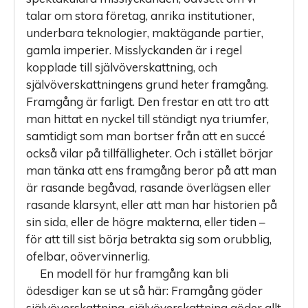
talar om stora företag, anrika institutioner,
underbara teknologier, maktägande partier,
gamla imperier. Misslyckanden är i regel
kopplade till självöverskattning, och
självöverskattningens grund heter framgång.
Framgång är farligt. Den frestar en att tro att
man hittat en nyckel till ständigt nya triumfer,
samtidigt som man bortser från att en succé
också vilar på tillfälligheter. Och i stället börjar
man tänka att ens framgång beror på att man
är rasande begåvad, rasande överlägsen eller
rasande klarsynt, eller att man har historien på
sin sida, eller de högre makterna, eller tiden –
för att till sist börja betrakta sig som orubblig,
ofelbar, oövervinnerlig.
En modell för hur framgång kan bli
ödesdiger kan se ut så här: Framgång göder
självöverskattning, självöverskattning göder allt