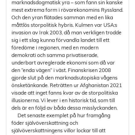
marknadsdogmatisk yra – som fann sin kanske
mest extrema form i rövarekonomins Ryssland.
Och den yran flätades samman med en lika
måttlös storpolitisk hybris. Kulmen var USA:s
invasion av Irak 2003, då man verkligen trodde
sig i ett slag kunna förvandla landet till ett
föredöme i regionen, med en modern
demokrati och samma privatiserade,
underbart avreglerade ekonomi som då var
den ”enda vägen” i väst. Finanskrisen 2008
gjorde slut på den marknadsutopiska vågens
önsketänkande. Reträtten ur Afghanistan 2021
visade att inget fanns kvar av de storpolitiska
illusionerna. Vi lever i en historisk tid, som till
dels är en följd av båda dessa misslyckanden.
Det senaste exemplet på hur framgång
föder självöverskattning och
självöverskattningens villor lockar till att