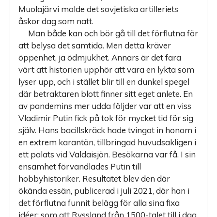
Muolajärvi malde det sovjetiska artilleriets
åskor dag som natt.
Man både kan och bör gå till det förflutna för
att belysa det samtida. Men detta kräver
öppenhet, ja ödmjukhet. Annars är det fara
värt att historien upphör att vara en lykta som
lyser upp, och i stället blir till en dunkel spegel
där betraktaren blott finner sitt eget anlete. En
av pandemins mer udda följder var att en viss
Vladimir Putin fick på tok för mycket tid för sig
själv. Hans bacillskräck hade tvingat in honom i
en extrem karantän, tillbringad huvudsakligen i
ett palats vid Valdaisjön. Besökarna var få. I sin
ensamhet förvandlades Putin till
hobbyhistoriker. Resultatet blev den där
ökända essän, publicerad i juli 2021, där han i
det förflutna funnit belägg för alla sina fixa
idéer: som att Ryssland från 1500-talet till i dag