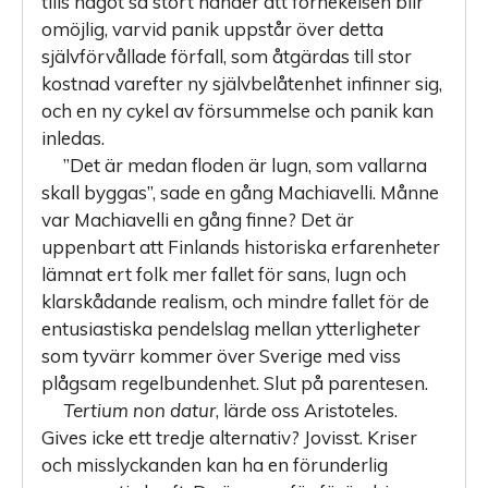
tills något så stort händer att förnekelsen blir
omöjlig, varvid panik uppstår över detta
självför­vållade förfall, som åtgärdas till stor
kostnad varefter ny självbelåtenhet infinner sig,
och en ny cykel av försummelse och panik kan
inledas.
”Det är medan floden är lugn, som vallarna
skall byggas”, sade en gång Machiavelli. Månne
var Machiavelli en gång finne? Det är
uppenbart att Finlands historiska erfarenheter
lämnat ert folk mer fallet för sans, lugn och
klarskådande realism, och mindre fallet för de
entusiastiska pendelslag mellan ytterligheter
som tyvärr kommer över Sverige med viss
plågsam regelbundenhet. Slut på parentesen.
Tertium non datur
, lärde oss Aristoteles.
Gives icke ett tredje alternativ? Jovisst. Kriser
och misslyckanden kan ha en förunderlig