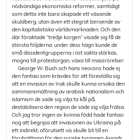
nödvändiga ekonomiska reformer, samtidigt
som detta inte bara skapade ett växande
skuldberg, utan även ett stegrat beroende av
den kapitalistiska världsmarknaden. Och den
där föraktade ”tredje korgen” visade sig få de
största följderna: under dess hägn kunde de
små dissidentgrupperna i öst sakta stärkas,
mogna till protestorgan, växa till massrörelser.
George W. Bush och hans
neocons
hade ej
den fantasi som krävdes för att föreställa sig
att en invasion av Irak skulle kunna orsaka den
sammansmältning av arabisk nationalism och
islamism de sade sig vilja ta kål på,
destabilisera den region de sade sig vilja frälsa.
Och jag tror ingen av kvinna född hade fantasi
nog att begripa att invasionen av Ukraina på
ett indirekt, oförutsett vis skulle bli till en
förutsättning för den syriske tyrannen Assads