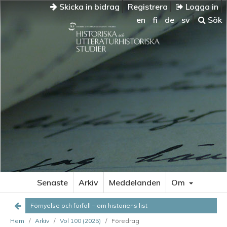
Skicka in bidrag
Registrera
Logga in
en
fi
de
sv
Sök
Senaste
Arkiv
Meddelanden
Om
Förnyelse och förfall – om historiens list
Hem
/
Arkiv
/
Vol 100 (2025)
/
Föredrag