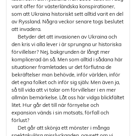
varit offer för västerländska konspirationer,
som att Ukraina historiskt sett alltid varit en del
av Ryssland. Några veckor senare togs beslutet
att invadera.
Betyder det att invasionen av Ukraina och
den kris vi alla lever i är sprungna ur historiska
förvillelser? Nej, bakgrunden är långt mer
komplicerad än så. Men som alltid i sådana här
situationer framletades ur det förflutna de
bekräftelser man behövde, inför världen, inför
det egna folket och inför sig själv. Men även ja,
så till vida att vi talar om förvillelser i en mer
allmän bemärkelse. Låt oss här vidga blickfältet
litet. Hur går det till när förnyelse och
expansion vänds i sin motsats, förfall och
förlust?
Det går att skönja ett mönster i många
spektakulära misslyckanden, oavsett om vi