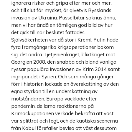
ignorera risker och gripa efter mer och mer,
och till slut för mycket, är givetvis Rysslands
invasion av Ukraina. Pusselbitar saknas ännu,
men vi har ändå en tämligen god bild av hur
det gick till när beslutet fattades.
Självsäkerheten var då stor i Kreml. Putin hade
fyra framgångsrika krigsoperationer bakom
sig: det andra Tjetjenienkriget, blixtkriget mot
Georgien 2008, den snabba och bland vanliga
ryssar populära invasionen av Krim 2014 samt
ingripandet i Syrien. Och som många gånger
förr i historien lockade en överskattning av den
egna styrkan till en underskattning av
motståndaren. Europa vacklade efter
pandemin, de lama reaktionerna på
Krimockupationen verkade bekräfta att väst
var splittrat och fegt, och de kaotiska scenerna
från Kabul förefaller bevisa att väst dessutom