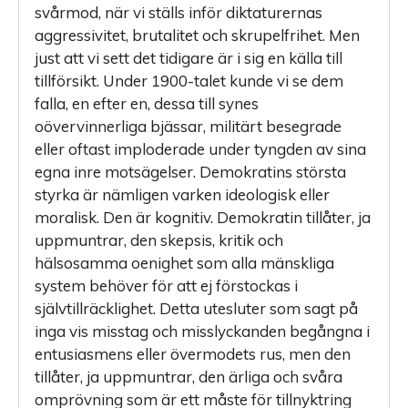
svårmod, när vi ställs inför diktaturernas
aggressivitet, brutalitet och skrupelfrihet. Men
just att vi sett det tidigare är i sig en källa till
tillförsikt. Under 1900-talet kunde vi se dem
falla, en efter en, dessa till synes
oövervinnerliga bjässar, militärt besegrade
eller oftast ­imploderade under tyngden av sina
egna inre motsägelser. Demokratins största
styrka är nämligen varken ideologisk eller
moralisk. Den är kognitiv. Demokratin tillåter, ja
uppmuntrar, den skepsis, kritik och
hälsosamma oenighet som alla mänskliga
system behöver för att ej förstockas i
självtillräcklighet. Detta utesluter som sagt på
inga vis misstag och misslyckanden begångna i
entusiasmens eller övermodets rus, men den
tillåter, ja uppmuntrar, den ärliga och svåra
omprövning som är ett måste för tillnyktring