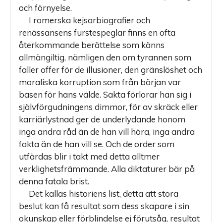
och förnyelse.
I romerska kejsarbiografier och
renässansens furstespeglar finns en ofta
återkommande berättelse som känns
allmängiltig, nämligen den om tyrannen som
faller offer för de illusioner, den gränslöshet och
moraliska korruption som från början var
basen för hans välde. Sakta förlorar han sig i
självförgudningens dimmor, för av skräck eller
karriärlystnad ger de underlydande honom
inga andra råd än de han vill höra, inga andra
fakta än de han vill se. Och de order som
utfärdas blir i takt med detta alltmer
verklighetsfrämmande. Alla diktaturer bär på
denna fatala brist.
Det kallas historiens list, detta att stora
beslut kan få resultat som dess skapare i sin
okunskap eller förblindelse ej förutsåg, resultat