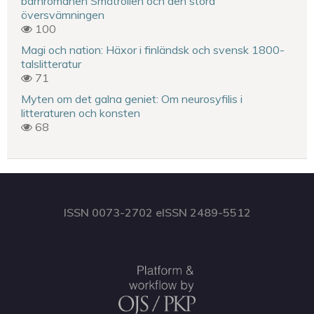
barnromanen Småtrollen och den stora
översvämningen
100
Magi och nation: Häxor i finländsk och svensk 1800-
talslitteratur
71
Myten om det galna geniet: Om neurosyfilis i
litteraturen och konsten
68
ISSN 0073-2702 eISSN 2489-5512