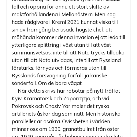
fall och öppna för ännu ett stort skifte av
maktförhållandena i Mellanöstern. Men nog
hade rådgivare i Kreml 2021 kunnat viska till
sin av framgång berusade högste chef, att
måhända kommer denna invasion ej att leda till
ytterligare splittring i väst utan till att väst
sammansvetsas, inte till att Nato trycks tillbaka
utan till att Nato utvidgas, inte till att Ryssland
förstärks, förnyas och förmeras utan till
Rysslands försvagning, förfall, ja kanske
sönderfall. Om de bara vågat.
När detta skrivs har robotar på nytt träffat
Kyiv, Kramatorsk och Zaporizjzja, och vid
Pokrovsk och Chasiv Yar maler det ryska
artilleriets åskor dag som natt. Men historiska
paralleller är osäkra. Ovissheten i världen
minner oss om 1939, granatbullret från öster
om 1940, men vårt år behöver ingalunda sluta