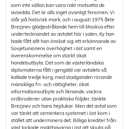
som inte sällan kan vara rakt motsatta de
avsedda. Det är alls inget ovanligt fenomen. Vi
står på historisk mark, och i augusti 1975 åkte
Brezjnev glädjestrålande hem till Moskva efter
undertecknandet av avtalet här i salen, ity han
hade fått allt han önskat sig: ett erkännande av
Sovjetunionens överhöghet i öst samt en
överenskommelse om starkt ökat
handelsutbyte. Det som de västerländska
diplomaterna fått i gengäld var avtalets så
kallade tredje korg, med stadganden rörande
mänskliga fri- och rättigheter, ökat
informationsutbyte och liknande, vackra
ordbroderier utan praktiska följder, tänkte
Brezjnev och hans hejdukar. Men det avtal som
var tänkt att cementera systemet i öst kom i
stället att underminera det. Billiga krediter från
väst lockade makthavarna i öst att skjuta på