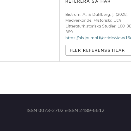
REFERERA SÅ HÄR
Biström, A., & Dahlberg, J. (2025).
Medverkande.
Historiska Och
Litteraturhistoriska Studier
,
100
, 3
389.
https://hls.journal.fi/article/view/1
FLER REFERENSSTILAR
ISSN 0073-2702 eISSN 2489-5512