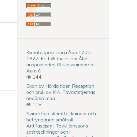
Klimatanpassning i Åbo 1700–
1827: En fallstudie i hur Åbo
anspassades till islossningarna i
Aura å
144
Ekon av Hårda tider: Reception
och bruk av K.A. Tavaststjernas
nödårsroman
118
Svinaktiga skämtteckningar och
betryggande småtroll:
Antifascism i Tove Janssons
satirteckningar och i