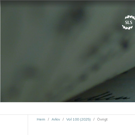
Hem
/
Arkiv
/
Vol 100 (2025)
/
Övrigt