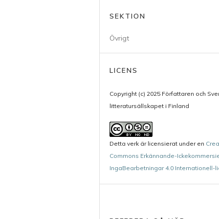
SEKTION
Övrigt
LICENS
Copyright (c) 2025 Författaren och Sv
litteratursällskapet i Finland
Detta verk är licensierat under en
Crea
Commons Erkännande-Ickekommersie
IngaBearbetningar 4.0 Internationell-l