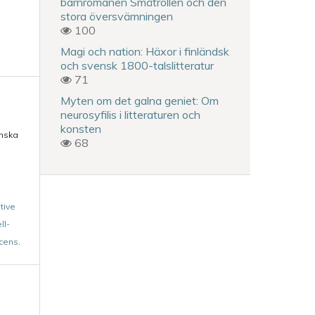
barnromanen Småtrollen och den
stora översvämningen
100
Magi och nation: Häxor i finländsk
och svensk 1800-talslitteratur
71
Myten om det galna geniet: Om
neurosyfilis i litteraturen och
konsten
enska
68
tive
ll-
icens
.