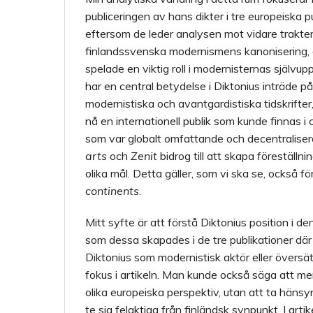
publiceringen av hans dikter i tre europeiska p
eftersom de leder analysen mot vidare trakte
finlandssvenska modernismens kanonisering, 
spelade en viktig roll i modernisternas självu
har en central betydelse i Diktonius inträde p
modernistiska och avantgardistiska tidskrift
nå en internationell publik som kunde finnas i 
som var globalt omfattande och decentraliser
arts
och
Zenit
bidrog till att skapa föreställ
olika mål. Detta gäller, som vi ska se, också 
continents
.
Mitt syfte är att förstå Diktonius position i 
som dessa skapades i de tre publikationer där 
Diktonius som modernistisk aktör eller övers
fokus i artikeln. Man kunde också säga att men
olika europeiska perspektiv, utan att ta hänsy
te sig felaktiga från finländsk synpunkt. I ar