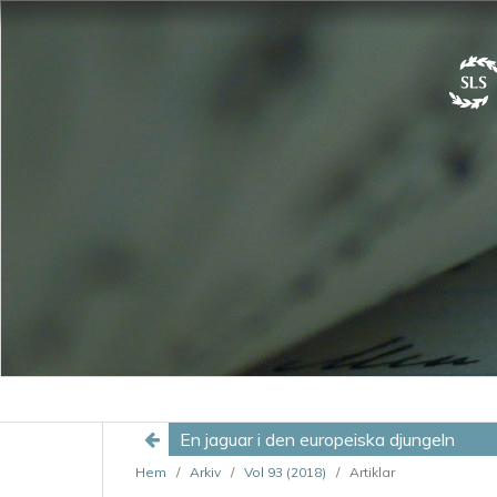
En jaguar i den europeiska djungeln
Hem
/
Arkiv
/
Vol 93 (2018)
/
Artiklar