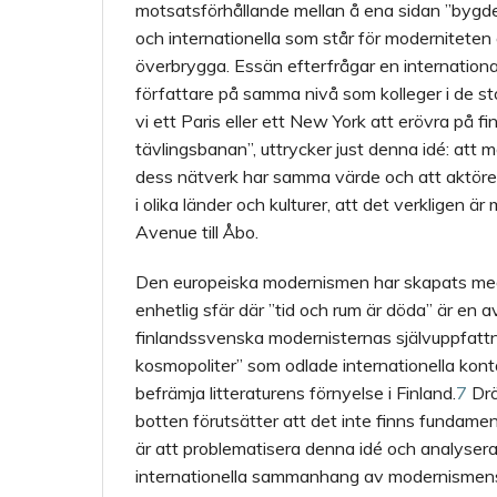
motsatsförhållande mellan å ena sidan ”bygden
och internationella som står för moderniteten 
överbrygga. Essän efterfrågar en international
författare på samma nivå som kolleger i de s
vi ett Paris eller ett New York att erövra på fi
tävlingsbanan”, uttrycker just denna idé: att m
dess nätverk har samma värde och att aktörerna h
i olika länder och kulturer, att det verkligen ä
Avenue till Åbo.
Den europeiska modernismen har skapats med 
enhetlig sfär där ”tid och rum är döda” är en 
finlandssvenska modernisternas självuppfattn
kosmopoliter” som odlade internationella kont
befrämja litteraturens förnyelse i Finland.
7
Drö
botten förutsätter att det inte finns fundamenta
är att problematisera denna idé och analysera
internationella sammanhang av modernismens 