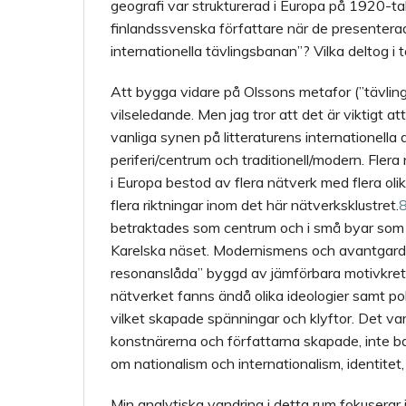
geografi var strukturerad i Europa på 1920-tal
finlandssvenska författare när de presenterad
internationella tävlingsbanan”? Vilka deltog i 
Att bygga vidare på Olssons metafor (”tävling
vilseledande. Men jag tror att det är viktigt at
vanliga synen på litteraturens internationella
periferi/centrum och traditionell/modern. Fler
i Europa bestod av flera nätverk med flera oli
flera riktningar inom det här nätverksklustret.
betraktades som centrum och i små byar som b
Karelska näset. Modernismens och avantgardets
resonanslåda” byggd av jämförbara motivkretsar
nätverket fanns ändå olika ideologier samt poli
vilket skapade spänningar och klyftor. Det var
konstnärerna och författarna skapade, inte bar
om nationalism och internationalism, identitet,
Min analytiska vandring i detta rum fokuserar