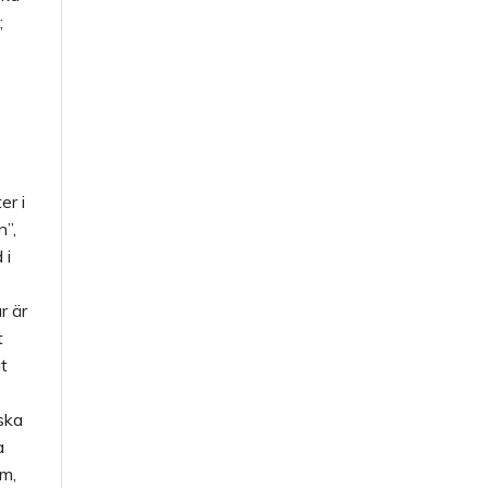
;
er i
n”,
 i
r är
t
t
iska
a
m,