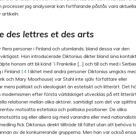
 processer jag analyserar kan fortfarande påstås vara aktuella
 artikeln.
e des lettres et des arts
av flera personer i Finland och utomlands; bland dessa var den
 viktigast. Hon introducerade Diktonius dikter bland sina kontakt
älpte honom att bli känd ”i Frankrike […] och till och med i Serbie
 i Finland.
14
I likhet med andra personer Diktonius umgicks med
ik och Mary Moorhouse) var Stahl inte själv författare eller
 mera politiskt och ideologiskt än estetiskt och litterärt. Det hä
h modernismen efter första världskriget utvecklas på ett litterär
la relationer mellan olika aktörer
,
samtidigt som det var splittra
rentav motsatta estetiska och politiska positioner. De olika
otsätta sig eller alliera sig med varandra eller med nationalist
dling fick Diktonius direkt tillträde till fältet utan att behöva t
 annan av de konkurrerande grupperna. Men han var också ensa