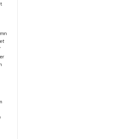
t
amn
et
”
er
m
m
e