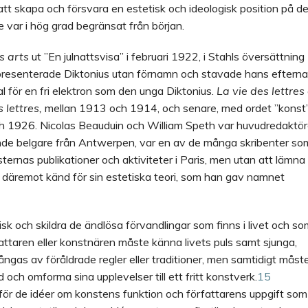
att skapa och försvara en estetisk och ideologisk position på de
e var i hög grad begränsat från början.
es arts
ut ”En julnattsvisa” i februari 1922, i Stahls översättning
n presenterade Diktonius utan förnamn och stavade hans eftern
al för en fri elektron som den unga Diktonius.
La vie des lettres 
 lettres,
mellan 1913 och 1914, och senare, med ordet ”konst
0 och 1926. Nicolas Beauduin och William Speth var huvudredaktör
ande belgare från Antwerpen, var en av de många skribenter so
rnas publikationer och aktiviteter i Paris, men utan att lämna
ev däremot känd för sin estetiska teori, som han gav namnet
k och skildra de ändlösa förvandlingar som finns i livet och so
fattaren eller konstnären måste känna livets puls samt sjunga,
fångas av föråldrade regler eller traditioner, men samtidigt måst
och omforma sina upplevelser till ett fritt konstverk.
15
för de idéer om konstens funktion och författarens uppgift som