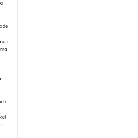
na
hade
na i
mma
h
och
kel
 i