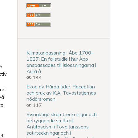
Klimatanpassning i Åbo 1700–
1827: En fallstudie i hur Åbo
anspassades till islossningarna i
e
Aura å
ktiv
144
Ekon av Hårda tider: Reception
ret
och bruk av K.A. Tavaststjernas
vå
nödårsroman
re
117
Svinaktiga skämtteckningar och
betryggande småtroll:
Antifascism i Tove Janssons
satirteckningar och i
et