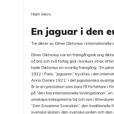
Harri Veivo
En jaguar i den 
Tre dikter av Elmer Diktonius i internationel
Elmer Diktonius var en framgångsrik ung dikta
så bra och två förlag gick i konkurs strax efte
hade Diktonius en ovanlig framgång: ”En julnat
1922 i Paris, ”Jaguaren” trycktes i den interna
Anno Domini 1921” i det jugoslaviska avant
år är en prestation som bara få författare i F
på ”den fria internationella tävlingsbanan”, 
omskapa kategorierna tid och rum i litterature
”Den Ensamme Svensken”, den traditionella för
svenska skären, den svenska jorden och den 