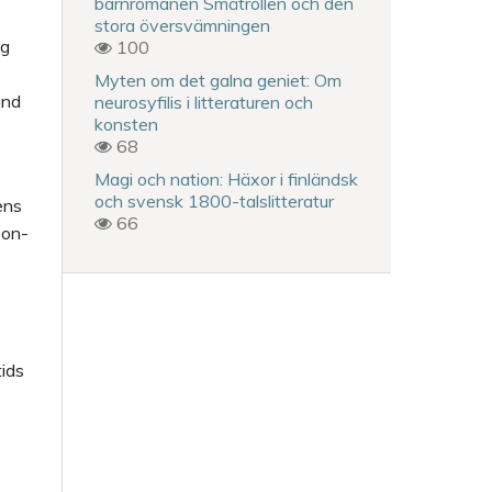
barnromanen Småtrollen och den
stora översvämningen
ig
100
Myten om det galna geniet: Om
and
neurosyfilis i litteraturen och
konsten
68
Magi och nation: Häxor i finländsk
och svensk 1800-talslitteratur
ens
66
son-
tids