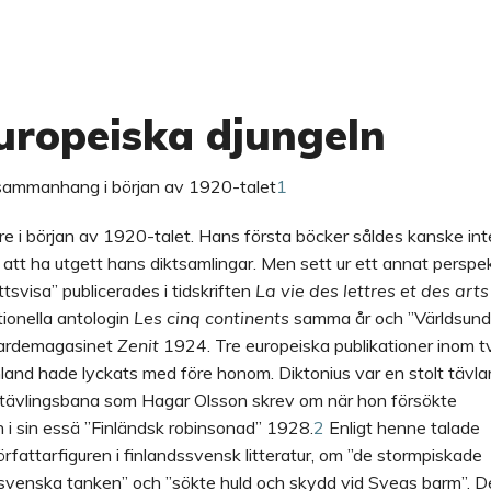
europeiska djungeln
la sammanhang i början av 1920-talet
1
re i början av 1920-talet. Hans första böcker såldes kanske int
r att ha utgett hans diktsamlingar. Men sett ur ett annat perspe
tsvisa” publicerades i tidskriften
La vie des lettres et des arts
tionella antologin
Les cinq continents
samma år och ”Världsund
gardemagasinet
Zenit
1924. Tre europeiska publikationer inom t
inland hade lyckats med före honom. Diktonius var en stolt tävla
en tävlingsbana som Hagar Olsson skrev om när hon försökte
n i sin essä ”Finländsk robinsonad” 1928.
2
Enligt henne talade
fattarfiguren i finlandssvensk litteratur, om ”de stormpiskade
svenska tanken” och ”sökte huld och skydd vid Sveas barm”. D