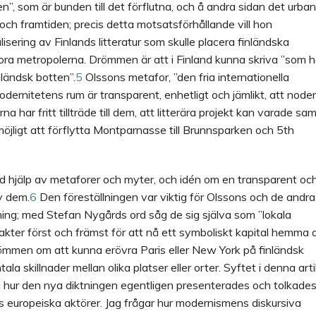
”, som är bunden till det förflutna, och å andra sidan det urba
och framtiden; precis detta motsatsförhållande vill hon
isering av Finlands litteratur som skulle placera finländska
tora metropolerna. Drömmen är att i Finland kunna skriva ”som 
nländsk botten”.
5
Olssons metafor, ”den fria internationella
odernitetens rum är transparent, enhetligt och jämlikt, att noder
ar fritt tillträde till dem, att litterära projekt kan vara
de sa
r möjligt att förflytta Montparnasse till Brunnsparken och 5th
hjälp av metaforer och myter, och idén om en transparent oc
av dem.
6
Den föreställningen var viktig för Olssons och de andra
ing; med Stefan Nygårds ord såg de sig själva som ”lokala
akter först och främst för att nå ett symboliskt kapital hemma 
mmen om att kunna erövra Paris eller New York på finländsk
la skillnader mellan olika platser eller orter. Syftet i denna arti
 hur den nya diktningen egentligen presenterades och tolkades
europeiska aktörer. Jag frågar hur modernismens diskursiva