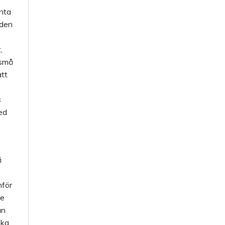
anta
 den
,
 små
att
s
ed
å
nför
re
an
ska