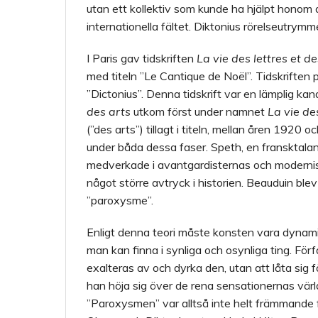
utan ett kollektiv som kunde ha hjälpt honom 
internationella fältet. Diktonius rörelseutrymm
I Paris gav tidskriften
La vie des lettres et d
med titeln ”Le Cantique de Noël”. Tidskrifte
”Dictonius”. Denna tidskrift var en lämplig kan
des arts
utkom först under namnet
La vie des
(”des arts”) tillagt i titeln, mellan åren 192
under
båda dessa faser. Speth, en fransktal
medverkade i avantgardisternas och moderniste
något större avtryck i historien. Beauduin bl
”paroxysme”.
Enligt denna teori måste konsten vara dynamis
man kan finna i synliga och osynliga ting. För
exalteras av och dyrka den, utan att låta sig 
han höja sig över de rena sensationernas värld 
”Paroxysmen” var alltså inte helt främmande 