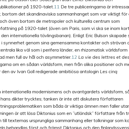
ublikationer på 1920-talet.
11
De tre publiceringarna
är intress
r, bortom det skandinaviska sammanhanget som var viktigt för
och även bortom de metropoler och kulturella centrum som
ppfattning på 1920-talet (även om Paris, som vi ska se inom kort
å den internationella tävlingsbanan). Enligt Eric Bulson skapade
er, i synnerhet genom sina gemensamma kontakter och strävan 
centrala lika väl som i perifera länder, en rhizomatisk världsform
ad men full av hål och asymmetrier.
12
La vie des lettres et de
ningarna om en sådan världsform, men från olika positioner och m
för den av Ivan Goll redigerade ambitiösa antologin
Les cinq
den internationella modernismens och avantgardets världsform, s
hans dikter trycktes; tanken är inte att diskutera författaren
ättningsproblematiken som båda är viktiga ämnen men faller uta
ingen är att läsa Diktonius som en ”utländsk” författare från t
n till texternas ursprungliga sammanhang eller tolkningar som k
tikeln behandlas först och främst Diktonius och den finlandssven