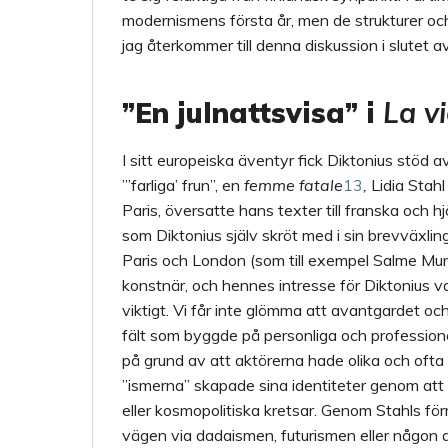
modernismens första år, men de strukturer och
jag återkommer till denna diskussion i slutet av
”En julnattsvisa” i
La vi
I sitt europeiska äventyr fick Diktonius stöd 
”’farliga’ frun”, en
femme fatale
13
,
Lidia Stahl
Paris, översatte hans texter till franska och hj
som Diktonius själv skröt med i sin brevväxling
Paris och London (som till exempel Salme Murr
konstnär, och hennes intresse för Diktonius var
viktigt. Vi får inte glömma att avantgardet oc
fält som byggde på personliga och professionel
på grund av att aktörerna hade olika och ofta 
”ismerna” skapade sina identiteter genom att m
eller kosmopolitiska kretsar. Genom Stahls förme
vägen via dadaismen, futurismen eller någon