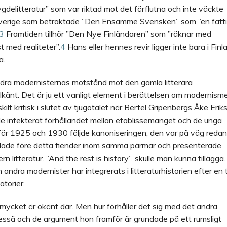
bygdelitteratur” som var riktad mot det förflutna och inte väckte
e i Sverige som betraktade ”Den Ensamme Svensken” som ”en
fatt
3
Framtiden tillhör ”Den Nye Finländaren” som ”räknar med
med realiteter”.
4
Hans eller hennes revir ligger inte bara i Finl
a.
andra modernisternas motstånd mot den gamla litterära
lkänt. Det är ju ett vanligt element i berättelsen om modernism
ilt kritisk i slutet av tjugotalet när Bertel Gripenbergs Åke Erik
de infekterat förhållandet mellan etablissemanget och de unga
gefär 1925 och 1930 följde kanoniseringen; den var på väg redan
ade före detta fiender inom samma pärmar och presenterade
litteratur. ”And the rest is history”, skulle man kunna tillägga.
 andra modernister har integrerats i litteraturhistorien efter en 
torier.
å mycket är okänt där. Men hur förhåller det sig med det andra
essä och de argument hon framför är grundade på ett rumsligt