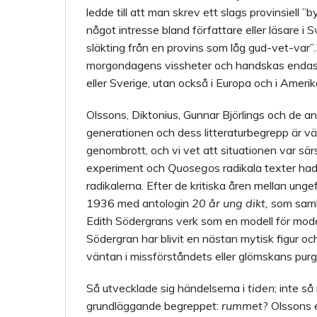
ledde till att man skrev ett slags provinsiell ”
något intresse bland författare eller läsar
släkting från en provins som låg gud-vet-var”.
morgondagens vissheter och handskas endast 
eller Sverige, utan också i Europa och i Amerik
Olssons, Diktonius, Gunnar Björlings och de 
generationen och dess litteraturbegrepp är vä
genombrott, och vi vet att situationen var särsk
experiment och
Quosego
s radikala texter ha
radikalerna. Efter de kritiska åren mellan un
1936 med antologin
20 år ung dikt,
som saml
Edith Södergrans verk som en modell för modern 
Södergran har blivit en nästan mytisk figur och
väntan i missförståndets eller glömskans purga
Så utvecklade sig händelserna i
tiden
; inte s
grundläggande begreppet:
rummet
? Olssons 