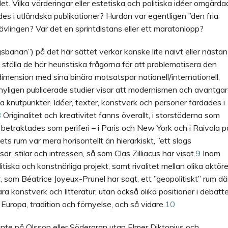
et. Vilka värderingar eller estetiska och politiska idéer omgärd
es i utländska publikationer? Hurdan var egentligen ”den fria
tävlingen? Var det en sprintdistans eller ett maratonlopp?
sbanan”) på det här sättet verkar kanske lite naivt eller nästan
t ställa de här heuristiska frågorna för att problematisera den
 dimension med sina binära motsatspar nationell/internationell,
a nyligen publicerade studier visar att modernismen och avantga
ka knutpunkter. Idéer, texter, konstverk och personer färdades i
8
Originalitet och
kreativitet fanns överallt, i storstäderna som
etraktades som periferi – i Paris och New York och i Raivola p
 rum var mera horisontellt än hierarkiskt, ”ett slags
, stilar och intressen, så som Clas Zilliacus har visat.
9
Inom
tiska och konstnärliga projekt, samt rivalitet mellan olika aktöre
, som Béatrice Joyeux-Prunel har sagt, ett ”geopolitiskt” rum dä
a konstverk och litteratur, utan också olika positioner i debatt
 Europa, tradition och förnyelse, och så vidare.
10
 inte på Olsson eller Södergran utan Elmer Diktonius och