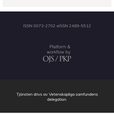
ISSN 0073-2702 eISSN 2489-5512
Tjänsten drivs av
Vetenskapliga samfundens
delegation
.