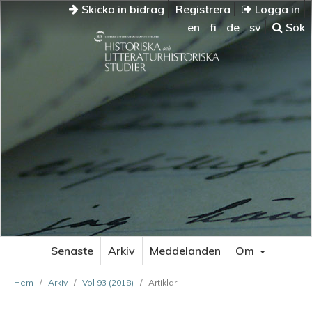
Skicka in bidrag
Registrera
Logga in
en
fi
de
sv
Sök
Senaste
Arkiv
Meddelanden
Om
Hem
/
Arkiv
/
Vol 93 (2018)
/
Artiklar