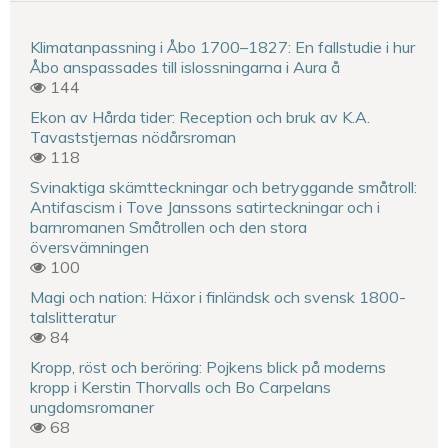
Klimatanpassning i Åbo 1700–1827: En fallstudie i hur
Åbo anspassades till islossningarna i Aura å
144
Ekon av Hårda tider: Reception och bruk av K.A.
Tavaststjernas nödårsroman
118
Svinaktiga skämtteckningar och betryggande småtroll:
Antifascism i Tove Janssons satirteckningar och i
barnromanen Småtrollen och den stora
översvämningen
100
Magi och nation: Häxor i finländsk och svensk 1800-
talslitteratur
84
Kropp, röst och beröring: Pojkens blick på moderns
kropp i Kerstin Thorvalls och Bo Carpelans
ungdomsromaner
68