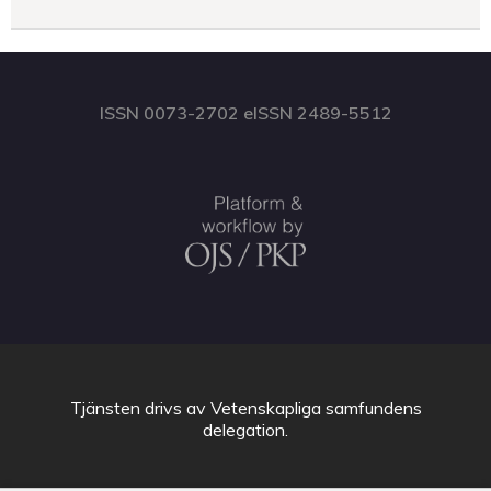
ISSN 0073-2702 eISSN 2489-5512
Tjänsten drivs av
Vetenskapliga samfundens
delegation
.