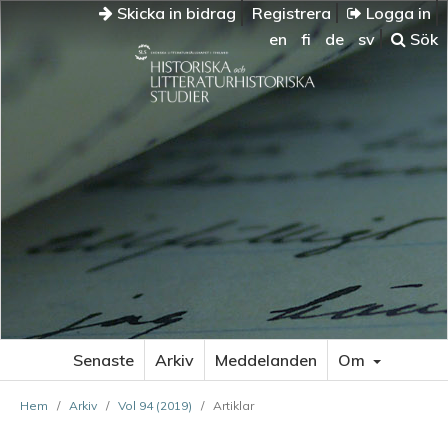
Skicka in bidrag
Registrera
Logga in
en
fi
de
sv
Sök
Senaste
Arkiv
Meddelanden
Om
Hem
/
Arkiv
/
Vol 94 (2019)
/
Artiklar