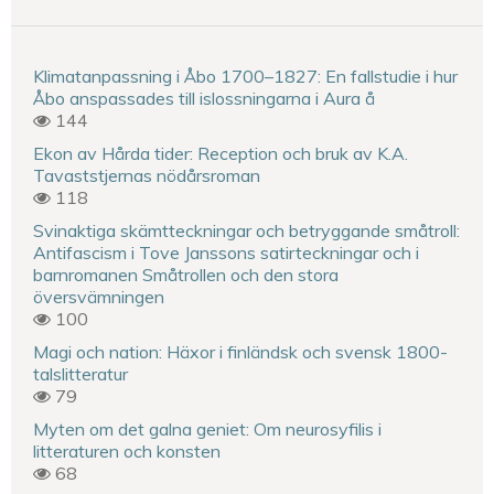
Klimatanpassning i Åbo 1700–1827: En fallstudie i hur
Åbo anspassades till islossningarna i Aura å
144
Ekon av Hårda tider: Reception och bruk av K.A.
Tavaststjernas nödårsroman
118
Svinaktiga skämtteckningar och betryggande småtroll:
Antifascism i Tove Janssons satirteckningar och i
barnromanen Småtrollen och den stora
översvämningen
100
Magi och nation: Häxor i finländsk och svensk 1800-
talslitteratur
79
Myten om det galna geniet: Om neurosyfilis i
litteraturen och konsten
68