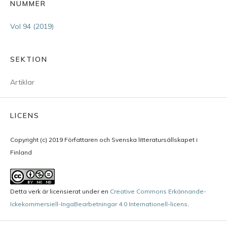
NUMMER
Vol 94 (2019)
SEKTION
Artiklar
LICENS
Copyright (c) 2019 Författaren och Svenska litteratursällskapet i
Finland
Detta verk är licensierat under en
Creative Commons Erkännande-
Ickekommersiell-IngaBearbetningar 4.0 Internationell-licens
.