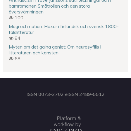
barnromanen Småtrollen och den stora
översvämningen
100
Magi och nation: Häxor i finländsk och svensk 1800-
talslitteratur
84
Myten om det galna geniet: Om neurosyfilis i
litteraturen och konsten
68
ISSN 0073-2702 eISSN 2489-5512