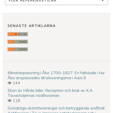
FLER REFERENSSTILAR
SENASTE ARTIKLARNA
Klimatanpassning i Åbo 1700–1827: En fallstudie i hur
Åbo anspassades till islossningarna i Aura å
144
Ekon av Hårda tider: Reception och bruk av K.A.
Tavaststjernas nödårsroman
118
Svinaktiga skämtteckningar och betryggande småtroll:
Antifascism i Tove Janssons satirteckningar och i