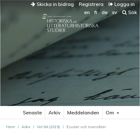
Skicka in bidrag
Registrera
Logga in
en
fi
de
sv
Sök
Senaste
Arkiv
Meddelanden
Om
Hem
/
Arkiv
/
Vol 94 (2019)
/
Essäer och översikter