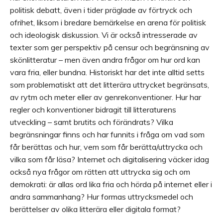
politisk debatt, även i tider präglade av förtryck och
ofrihet, liksom i bredare bemärkelse en arena för politisk
och ideologisk diskussion. Vi är också intresserade av
texter som ger perspektiv på censur och begränsning av
skönlitteratur – men även andra frågor om hur ord kan
vara fria, eller bundna. Historiskt har det inte alltid setts
som problematiskt att det litterära uttrycket begränsats,
av rytm och meter eller av genrekonventioner. Hur har
regler och konventioner bidragit till litteraturens
utveckling – samt brutits och förändrats? Vilka
begränsningar finns och har funnits i fråga om vad som
får berättas och hur, vem som får berätta/uttrycka och
vilka som får läsa? Internet och digitalisering väcker idag
också nya frågor om rätten att uttrycka sig och om
demokrati: är allas ord lika fria och hörda på internet eller i
andra sammanhang? Hur formas uttrycksmedel och
berättelser av olika litterära eller digitala format?