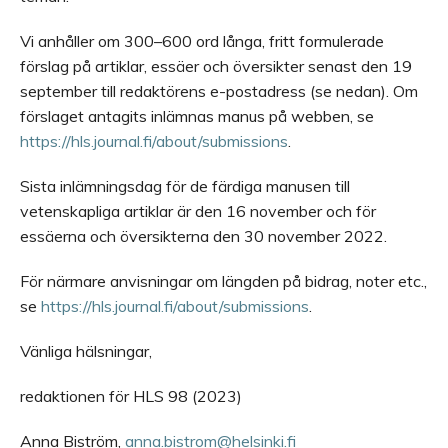
Vi anhåller om 300–600 ord långa, fritt formulerade
förslag på artiklar, essäer och översikter senast den 19
september till redaktörens e-postadress (se nedan). Om
förslaget antagits inlämnas manus på webben, se
https://hls.journal.fi/about/submissions
.
Sista inlämningsdag för de färdiga manusen till
vetenskapliga artiklar är den 16 november och för
essäerna och översikterna den 30 november 2022.
För närmare anvisningar om längden på bidrag, noter etc.,
se
https://hls.journal.fi/about/submissions
.
Vänliga hälsningar,
redaktionen för HLS 98 (2023)
Anna Biström,
anna.bistrom@helsinki.fi