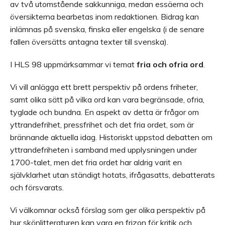
av två utomstående sakkunniga, medan essäerna och
översikterna bearbetas inom redaktionen. Bidrag kan
inlämnas på svenska, finska eller engelska (i de senare
fallen översätts antagna texter till svenska).
I HLS 98 uppmärksammar vi temat
fria och ofria ord
.
Vi vill anlägga ett brett perspektiv på ordens friheter,
samt olika sätt på vilka ord kan vara begränsade, ofria,
tyglade och bundna. En aspekt av detta är frågor om
yttrandefrihet, pressfrihet och det fria ordet, som är
brännande aktuella idag. Historiskt uppstod debatten om
yttrandefriheten i samband med upplysningen under
1700-talet, men det fria ordet har aldrig varit en
självklarhet utan ständigt hotats, ifrågasatts, debatterats
och försvarats.
Vi välkomnar också förslag som ger olika perspektiv på
hur skönlitteraturen kan vara en frizon för kritik och