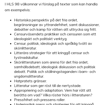
I HLS 98 välkomnar vi förslag på texter som kan handla
om exempelvis:
Historiska perspektiv på det fria ordet,
begränsningar av yttrandefrihet, samt diskussioner,
debatter och kamp för rätten att uttrycka sig fritt.
Censurväsendets praktiker och censuren som ett
ideologiskt och politiskt verktyg.
Censur, politisk, ideologisk och språklig tvätt av
skönlitteratur.
Litterära strategier för att kringgå censur och
tystnadskultur.
Skönlitteraturen som arena för det fria ordet,
samhällsdebatt, ideologisk diskussion och politisk
debatt. Politik och ställningstaganden i barn- och
ungdomslitteratur.
Hatpratets gränser.
Litteratur som ger röst till de nertystade.
Appropriering och adaptation. Vem har rätt att
berätta om vad? Vilka röster hörs i litteraturen?
Pressfrihet och pressens roller.
Underjordisk press och strategier för att kringgå