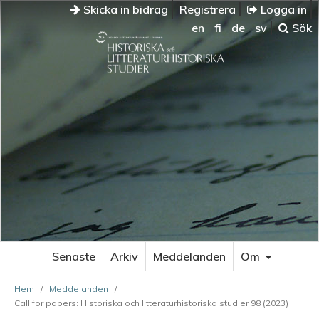
Skicka in bidrag
Registrera
Logga in
en
fi
de
sv
Sök
Senaste
Arkiv
Meddelanden
Om
Hem
/
Meddelanden
/
Call for papers: Historiska och litteraturhistoriska studier 98 (2023)