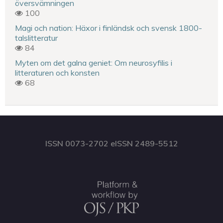
översvämningen
100
Magi och nation: Häxor i finländsk och svensk 1800-
talslitteratur
84
Myten om det galna geniet: Om neurosyfilis i
litteraturen och konsten
68
ISSN 0073-2702 eISSN 2489-5512