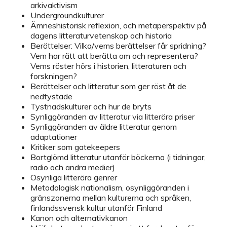
arkivaktivism
Undergroundkulturer
Ämneshistorisk reflexion, och metaperspektiv på
dagens litteraturvetenskap och historia
Berättelser: Vilka/vems berättelser får spridning?
Vem har rätt att berätta om och representera?
Vems röster hörs i historien, litteraturen och
forskningen?
Berättelser och litteratur som ger röst åt de
nedtystade
Tystnadskulturer och hur de bryts
Synliggöranden av litteratur via litterära priser
Synliggöranden av äldre litteratur genom
adaptationer
Kritiker som gatekeepers
Bortglömd litteratur utanför böckerna (i tidningar,
radio och andra medier)
Osynliga litterära genrer
Metodologisk nationalism, osynliggöranden i
gränszonerna mellan kulturerna och språken,
finlandssvensk kultur utanför Finland
Kanon och alternativkanon