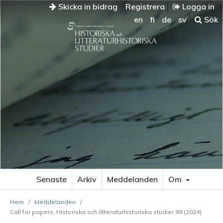
Skicka in bidrag
Registrera
Logga in
en
fi
de
sv
Sök
Senaste
Arkiv
Meddelanden
Om
Hem
/
Meddelanden
/
Call for papers: Historiska och litteraturhistoriska studier 99 (2024)