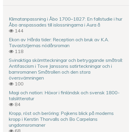
Klimatanpassning i Åbo 1700–1827: En fallstudie i hur
Åbo anspassades till islossningarna i Aura å
144
Ekon av Hårda tider: Reception och bruk av K.A.
Tavaststjernas nödårsroman
118
Svinaktiga skämtteckningar och betryggande småtroll:
Antifascism i Tove Janssons satirteckningar och i
barnromanen Småtrollen och den stora
översvämningen
100
Magi och nation: Häxor i finländsk och svensk 1800-
talslitteratur
84
Kropp, röst och beröring: Pojkens blick på moderns
kropp i Kerstin Thorvalls och Bo Carpelans
ungdomsromaner
68