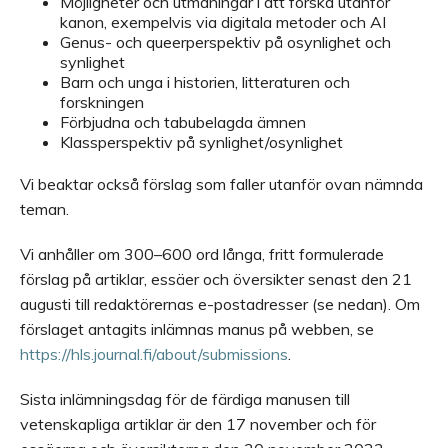
Möjligheter och utmaningar i att forska utanför
kanon, exempelvis via digitala metoder och AI
Genus- och queerperspektiv på osynlighet och
synlighet
Barn och unga i historien, litteraturen och
forskningen
Förbjudna och tabubelagda ämnen
Klassperspektiv på synlighet/osynlighet
Vi beaktar också förslag som faller utanför ovan nämnda
teman.
Vi anhåller om 300–600 ord långa, fritt formulerade
förslag på artiklar, essäer och översikter senast den 21
augusti till redaktörernas e-postadresser (se nedan). Om
förslaget antagits inlämnas manus på webben, se
https://hls.journal.fi/about/submissions
.
Sista inlämningsdag för de färdiga manusen till
vetenskapliga artiklar är den 17 november och för