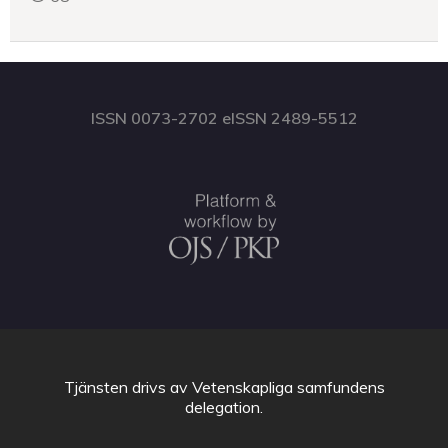
ISSN 0073-2702 eISSN 2489-5512
Tjänsten drivs av
Vetenskapliga samfundens
delegation
.