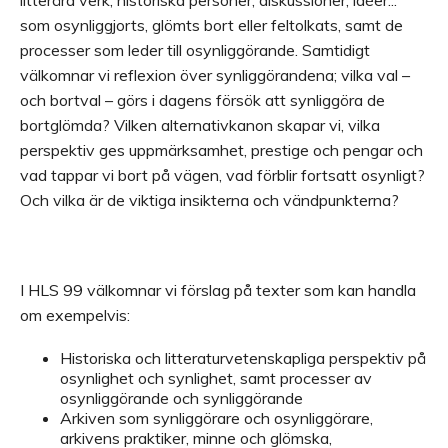
litterära verk, historiska personer, diskussioner, idéer...
som osynliggjorts, glömts bort eller feltolkats, samt de
processer som leder till osynliggörande. Samtidigt
välkomnar vi reflexion över synliggörandena; vilka val –
och bortval – görs i dagens försök att synliggöra de
bortglömda? Vilken alternativkanon skapar vi, vilka
perspektiv ges uppmärksamhet, prestige och pengar och
vad tappar vi bort på vägen, vad förblir fortsatt osynligt?
Och vilka är de viktiga insikterna och vändpunkterna?
I HLS 99 välkomnar vi förslag på texter som kan handla
om exempelvis:
Historiska och litteraturvetenskapliga perspektiv på
osynlighet och synlighet, samt processer av
osynliggörande och synliggörande
Arkiven som synliggörare och osynliggörare,
arkivens praktiker, minne och glömska,