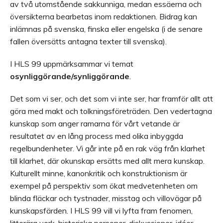
av två utomstående sakkunniga, medan essäerna och
översikterna bearbetas inom redaktionen. Bidrag kan
inlämnas på svenska, finska eller engelska (i de senare
fallen översätts antagna texter till svenska).
I HLS 99 uppmärksammar vi temat
osynliggörande/synliggörande
.
Det som vi ser, och det som vi inte ser, har framför allt att
göra med makt och tolkningsföreträden. Den vedertagna
kunskap som anger ramarna för vårt vetande är
resultatet av en lång process med olika inbyggda
regelbundenheter. Vi går inte på en rak väg från klarhet
till klarhet, där okunskap ersätts med allt mera kunskap.
Kulturellt minne, kanonkritik och konstruktionism är
exempel på perspektiv som ökat medvetenheten om
blinda fläckar och tystnader, misstag och villovägar på
kunskapsfärden. I HLS 99 vill vi lyfta fram fenomen,