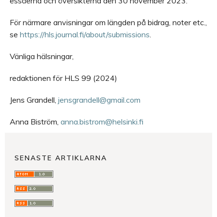
essäerna och översikterna den 30 november 2023.
För närmare anvisningar om längden på bidrag, noter etc.,
se
https://hls.journal.fi/about/submissions
.
Vänliga hälsningar,
redaktionen för HLS 99 (2024)
Jens Grandell,
jensgrandell@gmail.com
Anna Biström,
anna.bistrom@helsinki.fi
SENASTE ARTIKLARNA