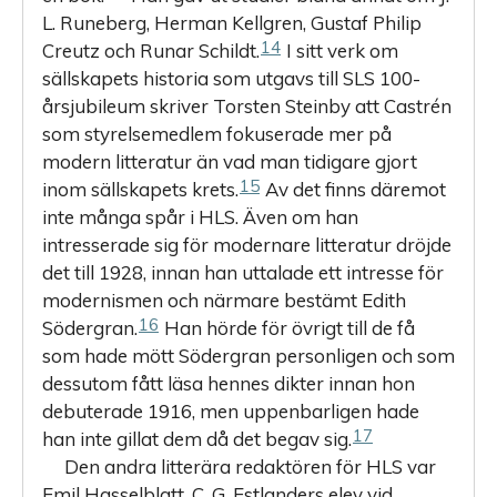
L. Runeberg, Herman Kellgren, Gustaf ­Philip
14
Creutz och Runar Schildt.
I sitt verk om
sällskapets historia som utgavs till SLS 100-
årsjubileum skriver Torsten Steinby att Castrén
som styrelse­medlem fokuserade mer på
modern litteratur än vad man tidigare gjort
15
inom sällskapets krets.
Av det finns däremot
inte många spår i HLS. Även om han
intresserade sig för modernare litteratur dröjde
det till 1928, innan han uttalade ett intresse för
modernismen och närmare bestämt Edith
16
Södergran.
Han hörde för övrigt till de få
som hade mött Södergran personligen och som
dessutom fått läsa hennes dikter innan hon
debuterade 1916, men uppenbarligen hade
17
han inte gillat dem då det begav sig.
Den andra litterära redaktören för HLS var
Emil Hasselblatt, C. G. Estlanders elev vid