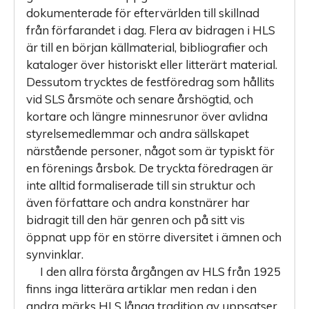
dokumenterade för eftervärlden till skillnad
från förfarandet i dag. Flera av bidragen i HLS
är till en början källmaterial, bibliografier och
kataloger över historiskt eller litterärt material.
Dessutom trycktes de festföredrag som hållits
vid SLS årsmöte och senare årshögtid, och
kortare och längre minnesrunor över avlidna
styrelsemedlemmar och andra sällskapet
närstående personer, något som är typiskt för
en förenings årsbok. De tryckta föredragen är
inte alltid formaliserade till sin struktur och
även författare och andra konstnärer har
bidragit till den här genren och på sitt vis
öppnat upp för en större diversitet i ämnen och
synvinklar.
I den allra första årgången av HLS från 1925
finns inga litterära artiklar men redan i den
andra märks HLS långa tradition av uppsatser