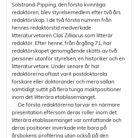
Solstrand-Pipping, den första kvinnliga
redaktören, blev styrelsemedlem efter två års
redaktörskap. I de två första numren från
hennes redaktörstid medverkade
litteraturvetaren Clas Zilliacus som litterär
redaktör. Efter henne, från årgång 71, har
redaktörskapet genomgående skötts av två
personer utanför styrelsen, en historiker och en
litteraturvetare. Under senare år har
redaktörerna oftast varit postdoktorala
forskare eller doktorander och mera sällan
samtidigt suttit på flera tunga maktpositioner
inom det litterära etablissemanget.
De första redaktörerna tarvar en närmare
presentation eftersom deras roller inom det
litterära etablissemanget var omfattande och
deras positioner inverkade inte bara på
årsbokens profilering utan också på den