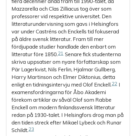
flera decennier ända fram till 1990-talet, då
Mazzarella och Clas Zilliacus tog över som
professorer vid respektive universitet. Den
litteraturundervisning som gavs i Helsingfors
var under ­Castréns och Enckells tid fokuserad
på äldre svensk litteratur. Fram till mer
fördjupade studier handlade den enbart om
21
litteratur före 1850.
Senare fick studenterna
skriva uppsatser om nyare författarskap som
Pär Lagerkvist, Nils Ferlin, Hjalmar Gullberg,
Harry Martinson och Elmer Diktonius, detta
22
enligt en tidningsintervju med Olof Enckell.
I
examensfordringarna för Åbo Akademi
förekom artiklar av såväl Olof som Rabbe
Enckell om modern finlandssvensk litteratur
redan på 1930-talet. I Helsingfors drog man på
den tiden streck efter Mikael Lybeck och Runar
23
Schildt.