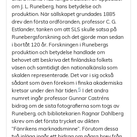
om J. L. Runeberg, hans betydelse och
produktion. När sällskapet grundades 1885
drev den första ordföranden, professor C. G.
Estlander, tanken om att SLS skulle satsa på
Runebergsforskning och det gjorde man sedan
i bortåt 120 år. Forskningen i Runebergs
produktion och betydelse handlade om
behovet att beskriva det finländska folkets
väsen och samtidigt den nationalkänsla som
skalden representerade. Det var i sig också
sådant som även förekom i finska akademiska
5
kretsar under den här tiden.
I det andra
numret ingår professor Gunnar Castréns
bidrag om de sista fotografierna som togs av
Runeberg, och bibliotekarien Ragnar Dahlberg
skrev om det första trycket av dikten
”Fänrikens marknadsminne”
.
Förutom dessa
två inlägg ingår ett bidrag om några brev från