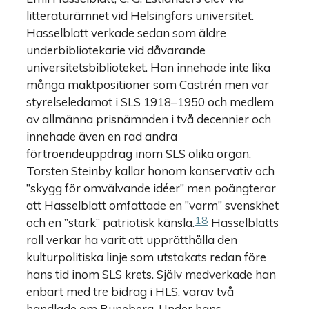
litteraturämnet vid Helsingfors universitet.
Hasselblatt verkade sedan som äldre
underbibliotekarie vid dåvarande
universitetsbiblioteket. Han innehade inte lika
många maktpositioner som Castrén men var
styrelseledamot i SLS 1918–1950 och medlem
av allmänna prisnämnden i två decennier och
innehade även en rad andra
förtroendeuppdrag inom SLS olika organ.
Torsten Steinby kallar honom konservativ och
”skygg för omvälvande idéer” men poäng­terar
att Hasselblatt omfattade en ”varm” svenskhet
18
och en ”stark” patriotisk känsla.
Hasselblatts
roll verkar ha varit att upprätthålla den
kulturpolitiska linje som utstakats redan före
hans tid inom SLS krets. Själv medverkade han
enbart med tre bidrag i HLS, varav två
handlade om Runeberg. Under hans