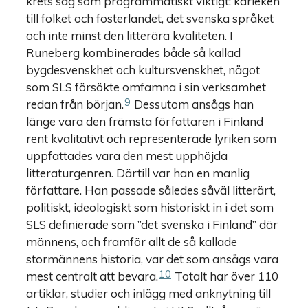
krets såg som programmatiskt viktigt: kärleken
till folket och fosterlandet, det svenska språket
och inte minst den litterära kvaliteten. I
Runeberg kombinerades både så kallad
bygdesvenskhet och kultursvenskhet, något
som SLS försökte omfamna i sin verksamhet
9
redan från början.
Dessutom ansågs han
länge vara den främsta författaren i Finland
rent kvalitativt och representerade lyriken som
uppfattades vara den mest upphöjda
litteraturgenren. Därtill var han en manlig
författare. Han passade således såväl litterärt,
politiskt, ideologiskt som historiskt in i det som
SLS definierade som ”det svenska i Finland” där
männens, och framför allt de så kallade
stormännens historia, var det som ansågs vara
10
mest centralt att bevara.
Totalt har över 110
artiklar, studier och inlägg med anknytning till