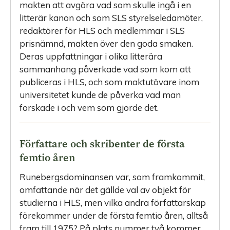
makten att avgöra vad som skulle ingå i en
litterär kanon och som SLS styrelseledamöter,
redaktörer för HLS och medlemmar i SLS
prisnämnd, makten över den goda smaken.
Deras uppfattningar i olika litterära
sammanhang påverkade vad som kom att
publiceras i HLS, och som maktutövare inom
universitetet kunde de påverka vad man
forskade i och vem som gjorde det.
Författare och skribenter de första
femtio åren
Runebergsdominansen var, som framkommit,
omfattande när det gällde val av objekt för
studierna i HLS, men vilka andra författarskap
förekommer under de första femtio åren, alltså
fram till 1975? På plats nummer två kommer