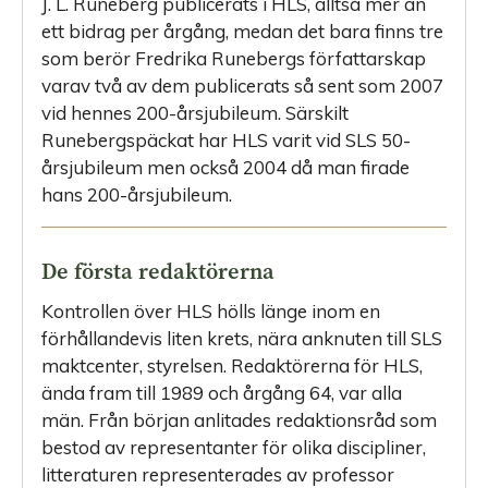
J. L. Runeberg publicerats i HLS, alltså mer än
ett bidrag per årgång, medan det bara finns tre
som berör Fredrika Runebergs författarskap
varav två av dem publicerats så sent som 2007
vid hennes 200-årsjubileum. Särskilt
Runebergspäckat har HLS varit vid SLS 50-
årsjubileum men också 2004 då man firade
hans 200-årsjubileum.
De första redaktörerna
Kontrollen över HLS hölls länge inom en
förhållandevis liten krets, nära anknuten till SLS
maktcenter, styrelsen. Redaktörerna för HLS,
ända fram till 1989 och årgång 64, var alla
män. Från början anlitades redaktionsråd som
bestod av representanter för olika discipliner,
litte­raturen representerades av professor