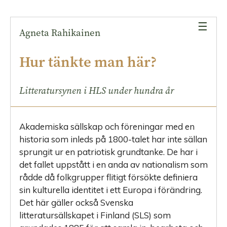
åren
☰
Och
Agneta Rahikainen
kvinnorna
då?
Hur tänkte man här?
Modernismens
intåg
Litteratursynen i HLS under hundra år
De
senare
Akademiska sällskap och föreningar
med en
femtio
historia som inleds på 1800-talet har inte sällan
åren
sprungit ur en patriotisk grundtanke. De har i
av
det fallet uppstått i en anda av nationalism som
HLS
rådde då folkgrupper flitigt försökte definiera
Ja,
sin kulturella identitet i ett Euro­pa i förändring.
hur
Det här gäller också Svenska
tänkte
litteratursällskapet i Finland (SLS) som
man?