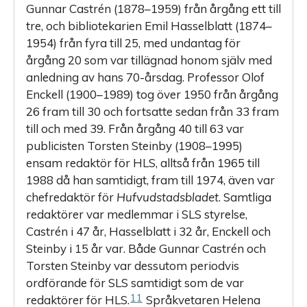
Gunnar Castrén (1878–1959) från årgång ett till
tre, och bibliotekarien Emil Hasselblatt (1874–
1954) från fyra till 25, med undantag för
årgång 20 som var tillägnad honom själv med
anledning av hans 70-årsdag. Professor Olof
Enckell (1900–1989) tog över 1950 från årgång
26 fram till 30 och fortsatte sedan från 33 fram
till och med 39. Från årgång 40 till 63 var
publicisten Torsten Steinby (1908–1995)
ensam redaktör för HLS, alltså från 1965 till
1988 då han samtidigt, fram till 1974, även var
chefredaktör för
Hufvudstadsbladet
. Samtliga
redaktörer var medlemmar i SLS styrelse,
Castrén i 47 år, Hasselblatt i 32 år, Enckell och
Steinby i 15 år var. Både ­Gunnar Castrén och
Torsten Steinby var dessutom periodvis
ordförande för SLS samtidigt som de var
11
redaktörer för HLS.
­Språkvetaren Helena