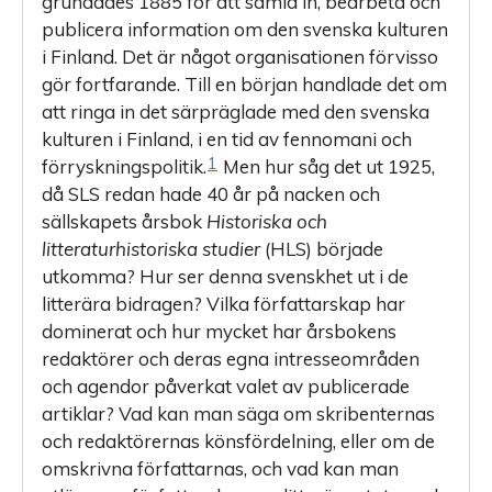
grundades 1885 för att samla in, bearbeta och
publicera information om den svenska kulturen
i Finland. Det är något organisationen förvisso
gör fortfarande. Till en början handlade det om
att ringa in det särpräglade med den svenska
kulturen i Finland, i en tid av fennomani och
1
förryskningspolitik.
Men hur såg det ut 1925,
då SLS redan hade 40 år på nacken och
sällskapets årsbok ­
Historiska och
litteraturhistoriska studier
(HLS) började
utkomma? Hur ser denna svenskhet ut i de
litterära bidragen? Vilka författarskap har
dominerat och hur mycket har årsbokens
redaktörer och deras egna intresseområden
och agendor påverkat valet av publicerade
artiklar? Vad kan man säga om skribenternas
och redaktörernas könsfördelning, eller om de
omskrivna författarnas, och vad kan man