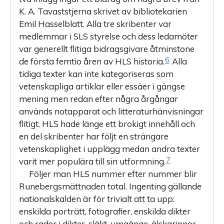
K. A. Tavaststjerna skrivet av bibliotekarien
Emil Hasselblatt. Alla tre skribenter var
medlemmar i SLS styrelse och dess ledamöter
var generellt flitiga bidragsgivare åtminstone
6
de första femtio åren av HLS historia.
Alla
tidiga texter kan inte kategoriseras som
vetenskapliga artiklar eller essäer i gängse
mening men redan efter några årgångar
används notapparat och litteraturhänvisningar
flitigt. HLS hade länge ett brokigt innehåll och
en del skribenter har följt en strängare
vetenskaplighet i upplägg medan andra texter
7
varit mer populära till sin utformning.
Följer man HLS nummer efter nummer blir
Runebergsmättnaden total. Ingenting gällande
nationalskalden är för trivialt att ta upp:
enskilda porträtt, fotografier, enskilda dikter
och rader i dikter, släkt, umgänge, älskarinnor,