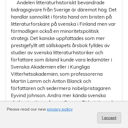
Andelen litteraturhistoriskt bevandrade
bidragsgivare från Sverige är däremot hög. Det
handlar sannolikt i första hand om bristen på
litteraturforskare på svenska i Finland men var
förmodligen också en minoritetspolitisk
strategi. Det kanske uppfattades som mer
prestige­fyllt att sällskapets årsbok fylldes av
studier av svenska litteraturhistoriker och
författare som ibland kunde vara ledamöter i
Svenska Akademien eller i Kungliga
Vitterhetsakademien, som professorerna
Martin Lamm och Anton Blanck och
författaren och sedermera nobel­pristagaren
Eyvind Johnson. Andra mer kända svenska
skribenter är professor Gunnar Tideström och
författaren och litteraturkritikern Tom
Please read our new
privacy policy
Hedlund, som båda skrivit mycket om
I accept
finlandssvensk litteratur men som enbart