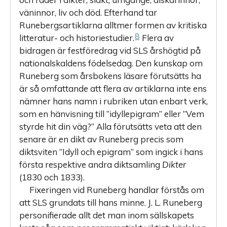
väninnor, liv och död. Efterhand tar
Runebergsartiklarna alltmer formen av kritiska
8
litteratur- och historiestudier.
Flera av
bidragen är festföredrag vid SLS årshögtid på
nationalskaldens födelsedag. Den kunskap om
Runeberg som årsbokens läsare förutsätts ha
är så omfattande att flera av artiklarna inte ens
nämner hans namn i rubriken utan enbart verk,
som en hänvisning till ”idyllepigram” eller ”Vem
styrde hit din väg?” Alla förutsätts veta att den
senare är en dikt av Runeberg precis som
diktsviten ”Idyll och epigram” som ingick i hans
första respektive andra diktsamling
Dikter
(1830 och 1833).
Fixeringen vid Runeberg handlar förstås om
att SLS grundats till hans minne. J. L. Runeberg
personifierade allt det man inom sällskapets