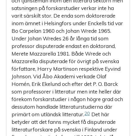
och tjänstemän inom den litterära sektorn men
satsningen på forskarstudier verkar inte ha
varit särskilt stor. De enda som doktorerade
inom ämnet i Helsingfors under Enckells tid var
Bo Carpelan 1960 och Johan Wrede 1965.
Under Johan Wredes 26 år långa tid som
professor disputerade endast en doktorand,
Merete Mazzarella 1981. Både Wrede och
Mazzarella disputerade för övrigt på svenska
författare, Harry Martinson respektive Eyvind
Johnson. Vid Åbo Akademi verkade Olaf
Homén, Erik Ekelund och efter det P. O. Barck
som professorer i litteratur men inte heller där
förekom forskarstudier i någon högre grad och
dessutom handlade litteraturstudierna där
20
primärt om utländsk litteratur.
Det här
betyder att det fanns mycket få disputerade
litteraturforskare på svenska i Finland under