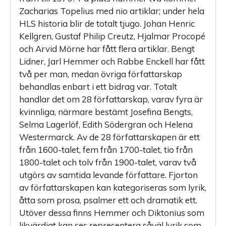
Zacharias Topelius med nio artiklar; under hela
HLS historia blir de totalt tjugo. Johan Henric
Kellgren, Gustaf Philip Creutz, Hjalmar Procopé
och Arvid Mörne har fått flera artiklar. Bengt
Lidner, Jarl Hemmer och Rabbe Enckell har fått
två per man, medan övriga författarskap
behandlas enbart i ett bidrag var. Totalt
handlar det om 28 författarskap, varav fyra är
kvinnliga, närmare bestämt Josefina Bengts,
Selma Lagerlöf, Edith Södergran och Helena
Westermarck. Av de 28 författarskapen är ett
från 1600-talet, fem från 1700-talet, tio från
1800-talet och tolv från 1900-talet, varav två
utgörs av samtida levande författare. Fjorton
av författarskapen kan kategoriseras som lyrik,
åtta som prosa, psalmer ett och dramatik ett.
Utöver dessa finns Hemmer och Diktonius som
likvärdigt kan ses representera såväl lyrik som