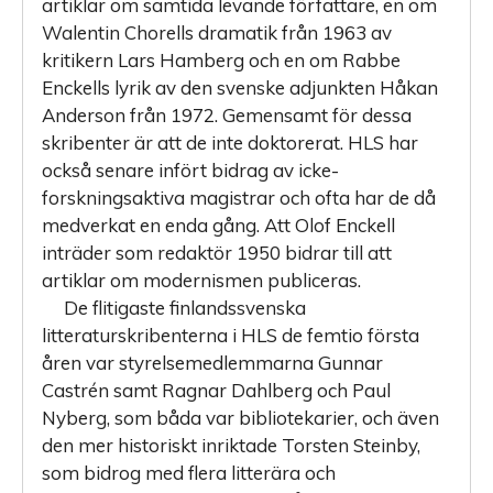
artiklar om samtida levande författare, en om
Walentin Chorells dramatik från 1963 av
kritikern Lars Hamberg och en om Rabbe
Enckells lyrik av den svenske adjunkten Håkan
Anderson från 1972. Gemensamt för dessa
skribenter är att de inte doktorerat. HLS har
också senare infört bidrag av icke-
forskningsaktiva magistrar och ofta har de då
medverkat en enda gång. Att Olof Enckell
inträder som redaktör 1950 bidrar till att
artiklar om modernismen publiceras.
De flitigaste finlandssvenska
litteraturskribenterna i HLS de femtio första
åren var styrelsemedlemmarna Gunnar
Castrén samt Ragnar Dahlberg och Paul
Nyberg, som båda var bibliotekarier, och även
den mer historiskt inriktade Torsten Steinby,
som bidrog med flera litterära och