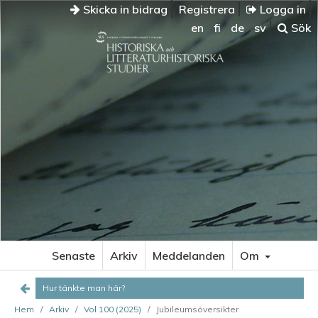
Skicka in bidrag
Registrera
Logga in
en
fi
de
sv
Sök
HUR
TÄNKTE
MAN
HÄR?
Tidiga
prioriteringar
De
första
redaktörerna
Författare
och
Senaste
Arkiv
Meddelanden
Om
skribenter
de
Hur tänkte man här?
första
Hem
/
Arkiv
/
Vol 100 (2025)
/
Jubileumsöversikter
femtio