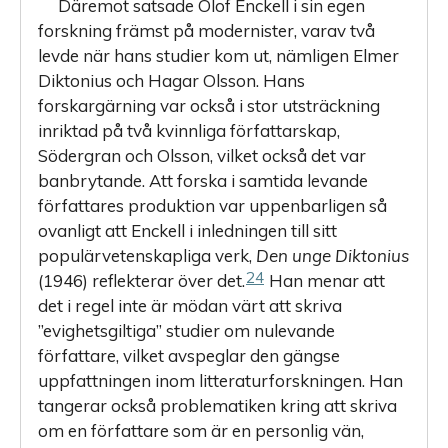
Däremot satsade Olof Enckell i sin egen
forskning främst på modernister, varav två
levde när hans studier kom ut, nämligen Elmer
Diktonius och Hagar Olsson. Hans
forskargärning var också i stor utsträckning
inriktad på två kvinnliga författarskap,
Södergran och Olsson, vilket också det var
banbrytande. Att forska i samtida levande
författares produktion var uppenbarligen så
ovanligt att Enckell i inledningen till sitt
populärvetenskapliga verk,
Den unge Diktonius
24
(1946) reflekterar över det.
Han menar att
det i regel inte är mödan värt att skriva
”evighetsgiltiga” studier om nulevande
författare, vilket avspeglar den gängse
uppfattningen inom litteraturforskningen. Han
tangerar också problematiken kring att skriva
om en författare som är en personlig vän,