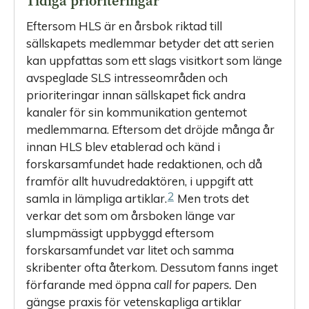
Tidiga prioriteringar
Eftersom HLS är en årsbok riktad till
sällskapets medlemmar betyder det att serien
kan uppfattas som ett slags visitkort som länge
avspeglade SLS intresseområden och
prioriteringar innan sällskapet fick andra
kanaler för sin kommunikation gentemot
medlemmarna. Eftersom det dröjde många år
innan HLS blev etablerad och känd i
forskarsamfundet hade redaktionen, och då
framför allt huvudredaktören, i uppgift att
2
samla in lämpliga artiklar.
Men trots det
verkar det som om årsboken länge var
slumpmässigt uppbyggd eftersom
forskarsamfundet var litet och samma
skribenter ofta återkom. Dessutom fanns inget
förfarande med öppna
call for papers.
Den
gängse praxis för vetenskapliga artiklar