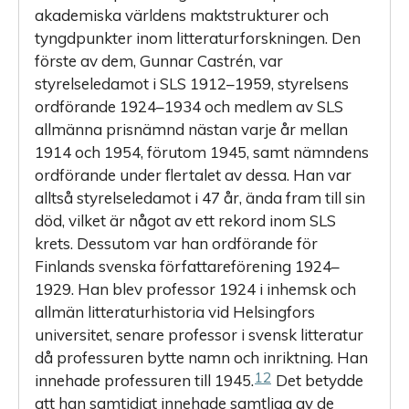
akademiska världens maktstrukturer och
tyngdpunkter inom litteraturforskningen. Den
förste av dem, Gunnar Castrén, var
styrelseledamot i SLS 1912–1959, styrelsens
ordförande 1924–1934 och medlem av SLS
allmänna prisnämnd nästan varje år mellan
1914 och 1954, förutom 1945, samt nämndens
ordförande under flertalet av dessa. Han var
alltså styrelseledamot i 47 år, ända fram till sin
död, vilket är något av ett rekord inom SLS
krets. Dessutom var han ordförande för
Finlands svenska författareförening 1924–
1929. Han blev professor 1924 i inhemsk och
allmän litteraturhistoria vid Helsingfors
universitet, senare professor i svensk litteratur
då professuren bytte namn och inriktning. Han
12
innehade professuren till 1945.
Det betydde
att han samtidigt innehade samtliga av de