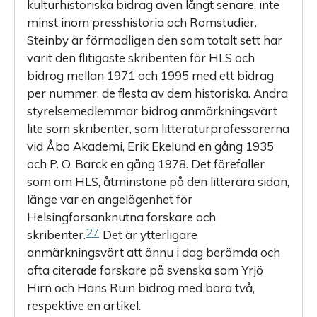
kulturhistoriska bidrag även långt senare, inte
minst inom presshistoria och Romstudier.
Steinby är förmodligen den som totalt sett har
varit den flitigaste skribenten för HLS och
bidrog mellan 1971 och 1995 med ett bidrag
per nummer, de flesta av dem historiska. Andra
styrelsemedlemmar bidrog anmärkningsvärt
lite som skribenter, som litteraturprofessorerna
vid Åbo Akademi, Erik Ekelund en gång 1935
och P. O. Barck en gång 1978. Det förefaller
som om HLS, åtminstone på den litterära sidan,
länge var en angelägenhet för
Helsingforsanknutna forskare och
27
skribenter.
Det är ytterligare
anmärkningsvärt att ännu i dag berömda och
ofta citerade forskare på svenska som Yrjö
Hirn och Hans Ruin bidrog med bara två,
respektive en artikel.