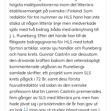
högsta maktpositionerna inom det litterära
etablissemanget på svenska i Finland. Som
redaktör för tre nummer av HLS hann han inte
staka ut någon litterär linje men medverkade
själv med två bidrag, båda med anknytning till
J. L. Runeberg. Efter det hörde han till de
flitigaste bidragsgivarna för HLS med totalt
fjorton artiklar, varav sju handlar om Runeberg
och hans krets. Gunnar Castrén var dessutom
den drivande kraften bakom den vetenskapligt
kommenterade utgåvan av Runebergs
samlade skrifter, ett projekt som inom SLS
krets pågick i 72 år, samt dess första
huvudredaktör vid sidan av den svenske
professorn Martin Lamm. Castrén premierades
fem gånger av SLS med litterära pris men han
hade jävat sig i prisnämnden de år han gav ut
13
en bok.
Han gav ut studier bland annat om J.