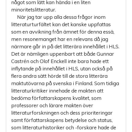
något som lätt kan hända i en liten
minoritetslitteratur.
När jag tar upp alla dessa frågor inom
litteraturturfältet kan det kanske uppfattas
som en avvikning från ämnet för denna essä,
men resonemanget har en relevans då jag
närmare går in på det litterära innehållet i HLS.
Det är nämligen uppenbart att både Gunnar
Castrén och Olof Enckell inte bara hade ett
inflytande på innehållet i HLS, utan också på
flera andra sätt hörde till de stora litterära
maktut­övarna på svenska i Finland. Som tidiga
litteraturkritiker innehade de makten att
bedöma författarskapens kvalitet, som
professorer och lärare makten över
litteraturforskningen och dess prioriteringar
samt författarskapens betydelse och status,
som litteraturhistoriker och -forskare hade de