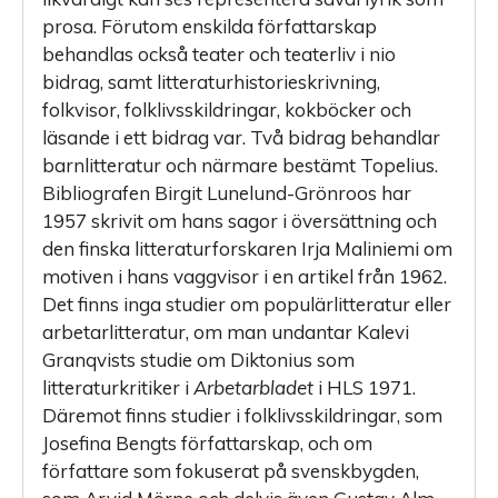
prosa. Förutom enskilda författarskap
behandlas också teater och teaterliv i nio
bidrag, samt litteraturhistorie­skrivning,
folkvisor, folklivsskildringar, kokböcker och
läsande i ett bidrag var. Två bidrag behandlar
barnlitteratur och närmare bestämt Topelius.
Bibliografen Birgit Lunelund-Grönroos har
1957 skrivit om hans sagor i översättning och
den finska litteratur­forskaren Irja Maliniemi om
motiven i hans vaggvisor i en artikel från 1962.
Det finns inga studier om populärlitteratur eller
arbetarlitteratur, om man undantar Kalevi
Granqvists studie om Diktonius som
litteraturkritiker i
Arbetarbladet
i HLS 1971.
Däremot finns studier i folklivsskildringar, som
Josefina Bengts författarskap, och om
författare som fokuserat på svenskbygden,