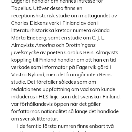
Lagerlöf handlar om hennes intresse för
Topelius. Utöver dessa finns en
receptionshistorisk studie om mottagandet av
Charles Dickens verk i Finland av den i
litteraturhistoriska kretsar numera okända
Märta Eneberg, samt en studie om C. J. L.
Almqvists
Amorina
och
Drottningens
juvelsmycke
av poeten Carolus Rein. Almqvists
koppling till Finland handlar om att han en tid
verkade som informator på Fagervik gård i
Västra Nyland, men det framgår inte i Reins
studie. Det förefaller således som om
redaktionens uppfattning om vad som kunde
inkluderas i HLS linje, som det svenska i Finland,
var förhållandevis öppen när det gäller
författarnas nationalitet så länge det handlade
om svensk litteratur.
I de femtio första numren finns enbart två