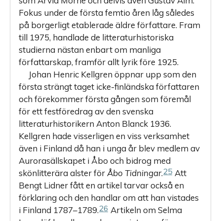
som Arvid Mörne och delvis även Gustav Alm.
Fokus under de första femtio åren låg således
på borgerligt etablerade äldre författare. Fram
till 1975, handlade de litteraturhistoriska
studierna nästan enbart om manliga
författarskap, framför allt lyrik före 1925.
Johan Henric Kellgren öppnar upp som den
första strängt taget icke-finländska författaren
och förekommer första gången som föremål
för ett festföredrag av den svenska
litteraturhistorikern Anton Blanck 1936.
Kellgren hade visserligen en viss verksamhet
även i Finland då han i unga år blev medlem av
Aurorasällskapet i Åbo och bidrog med
25
skönlitterära alster för
Åbo Tidningar
.
Att
Bengt Lidner fått en artikel tarvar också en
förklaring och den handlar om att han vistades
26
i Finland 1787–1789.
Artikeln om Selma