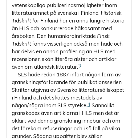
vetenskapliga publiceringsmöjligheter inom
litteraturämnet på svenska i Finland.
Historisk
Tidskrift för Finland
har en ännu längre historia
än HLS och konkurrerade hälsosamt med
årsboken. Den humaniorainriktade
Finsk
Tidskrift
fanns visserligen också men hade och
har delvis en annan profilering än HLS med
recensioner, skönlitterära alster och artiklar
3
även om utländsk litteratur.
SLS hade redan 1887 infört någon form av
granskningsförfarande för publikationsserien
Skrifter utgivna av Svenska litteratursällskapet
i Finland och det sköttes mestadels av
4
någon/några inom SLS styrelse.
Sannolikt
granskades även artiklarna i HLS men det är
oklart vad denna granskning innebar och om
det förekom refuseringar och i så fall på vilka
grunder. Sådana uppgifter blev sällan