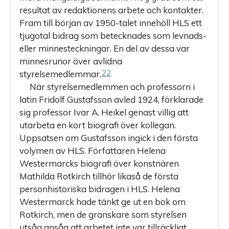
resultat av redaktionens arbete och kontakter.
Fram till början av 1950-talet innehöll HLS ett
tjugotal bidrag som betecknades som levnads-
eller minnesteckningar. En del av dessa var
minnesrunor över avlidna
22
styrelsemedlemmar.
När styrelsemedlemmen och professorn i
latin Fridolf Gustafsson avled 1924, förklarade
sig professor Ivar A. Heikel genast villig att
utarbeta en kort biografi över kollegan.
Uppsatsen om Gustafsson ingick i den första
volymen av HLS. Författaren Helena
Westermarcks biografi över konstnären
Mathilda Rotkirch tillhör likaså de första
personhistoriska bidragen i HLS. Helena
Westermarck hade tänkt ge ut en bok om
Rotkirch, men de granskare som styrelsen
utsåg ansåg att arbetet inte var tillräckligt