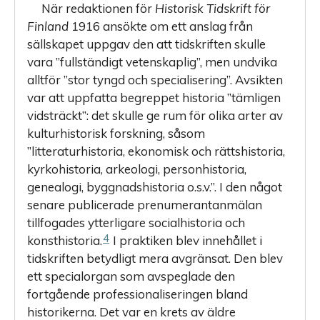
När redaktionen för
Historisk Tidskrift för
Finland
1916 ansökte om ett anslag från
sällskapet uppgav den att tidskriften skulle
vara ”fullständigt vetenskaplig”, men undvika
alltför ”stor tyngd och specialisering”. Avsikten
var att uppfatta begreppet historia ”tämligen
vidsträckt”: det skulle ge rum för olika arter av
kulturhistorisk forskning, såsom
”litteraturhistoria, ekonomisk och rättshistoria,
kyrkohistoria, arkeologi, personhistoria,
genealogi, byggnadshistoria o.s.v.”. I den något
senare publicerade prenumerantanmälan
tillfogades ytter­ligare socialhistoria och
4
konsthistoria.
I praktiken blev innehållet i
tidskriften betydligt mera avgränsat. Den blev
ett specialorgan som avspeglade den
fortgående professionaliseringen bland
historikerna. Det var en krets av äldre