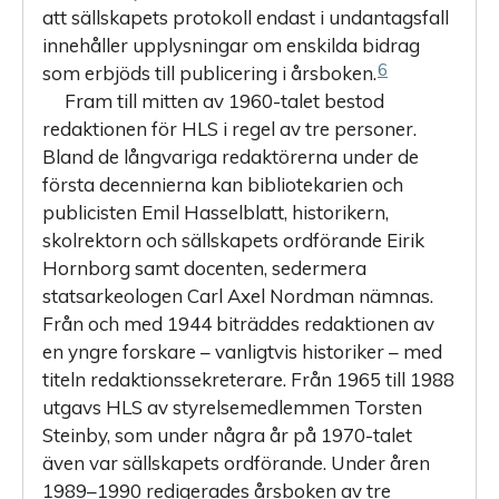
att sällskapets protokoll endast i undantagsfall
innehåller upplysningar om enskilda bidrag
6
som erbjöds till publicering i årsboken.
Fram till mitten av 1960-talet bestod
redaktionen för HLS i regel av tre personer.
Bland de långvariga redaktörerna under de
första decennierna kan bibliotekarien och
publicisten Emil Hasselblatt, historikern,
skolrektorn och sällskapets ordförande Eirik
Hornborg samt docenten, sedermera
statsarkeologen Carl Axel Nordman ­nämnas.
Från och med 1944 biträddes redaktionen av
en yngre forskare – vanligtvis his­toriker – med
titeln redaktionssekreterare. Från 1965 till 1988
utgavs HLS av styrelsemedlemmen Torsten
Steinby, som under några år på 1970-talet
även var sällskapets ordförande. Under åren
1989–1990 redigerades årsboken av tre