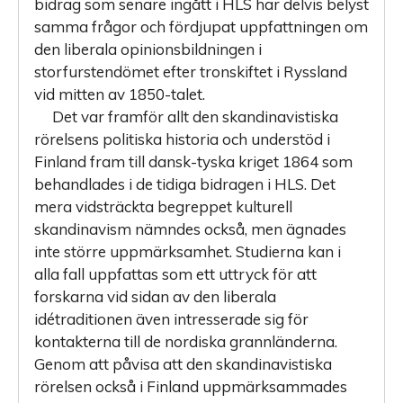
bidrag som senare ingått i HLS har delvis belyst
samma frågor och fördjupat uppfattningen om
den liberala opinionsbildningen i
storfurstendömet efter tronskiftet i Ryssland
vid mitten av 1850-talet.
Det var framför allt den skandinavistiska
rörelsens politiska ­historia och understöd i
Finland fram till dansk-tyska kriget 1864 som
behandlades i de tidiga bidragen i HLS. Det
mera vidsträckta begreppet kulturell
skandinavism nämndes också, men ägnades
inte större uppmärksamhet. Studierna kan i
alla fall uppfattas som ett uttryck för att
forskarna vid sidan av den liberala
idétraditionen även intresserade sig för
kontakterna till de nordiska grannländerna.
Genom att påvisa att den skandinavistiska
rörelsen också i Finland uppmärksammades