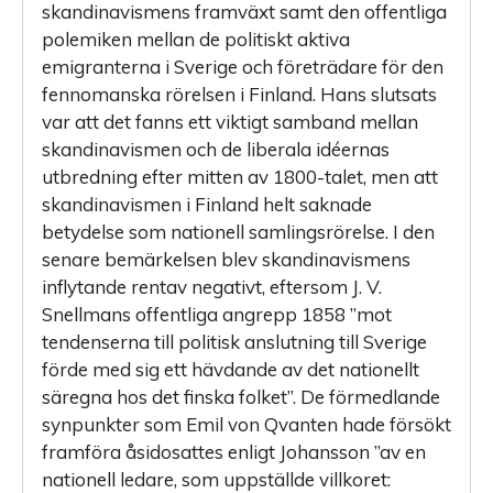
skandinavismens framväxt samt den offentliga
polemiken mellan de politiskt aktiva
emigranterna i Sverige och företrädare för den
fennomanska rörelsen i Finland. Hans slutsats
var att det fanns ett viktigt samband mellan
skandinavismen och de liberala idéernas
utbredning efter mitten av 1800-talet, men att
skandinavismen i Finland helt saknade
betydelse som nationell samlingsrörelse. I den
senare bemärkelsen blev skandinavismens
inflytande rentav negativt, eftersom J. V.
Snellmans offentliga angrepp 1858 ”mot
tendenserna till politisk anslutning till Sverige
förde med sig ett hävdande av det nationellt
säregna hos det finska folket”. De förmedlande
synpunkter som Emil von Qvanten hade försökt
framföra åsidosattes enligt Johansson ”av en
nationell ledare, som uppställde villkoret: