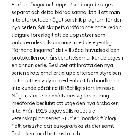
Förhandlingar och uppsatser
började utges
separat och detta bidrog sannolikt till att man
inte utarbetade något särskilt program för den
nya serien. Sällskapets ordförande hade redan
tidigare föreslagit att de uppsatser som
publicerades tillsammans med de egentliga
”förhandlingarna”, det vill säga huvudsakligen
protokollen och årsberättelserna, kunde utges i
en annan serie. Beslutet att inrätta den nya
serien sköts emellertid upp eftersom styrelsen
antog att en volym med enbart förhandlingar
inte kunde påräkna tillräckligt stort intresse.
Någon större innehållsmässig förändring
medförde beslutet att utge den nya årsboken
inte. Från 1925 utgav sällskapet tre
vetenskapliga serier:
Studier i nordisk filologi,
Folkloristiska och etnografiska studier
samt
årsboken med historiska och