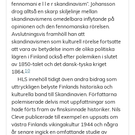
fennomani e l l e r skandinavism”. Johansson
drog alltså en skarp skiljelinje mellan
skandinavismens omedelbara inflytande på
opinionen och den fennomanska rörelsen.
Avslutningsvis framhöll han att
skandinavismen som kulturell rörelse fortsatte
att vara av betydelse inom de olika politiska
lägren i Finland också efter polemiken i slutet
av 1850-talet och det dansk-tyska kriget
10
1864.
HLS innehöll tidigt även andra bidrag som
uttryckligen belyste Finlands historiska och
kulturella band till Skandinavien. Författarna
polemiserade delvis mot uppfattningar som
hade förts fram av finsksinnade historiker. Nils
Cleve publicerade till exempel en uppsats om
västra Finlands vikingakultur 1944 och några
år senare ingick en omfattande studie av