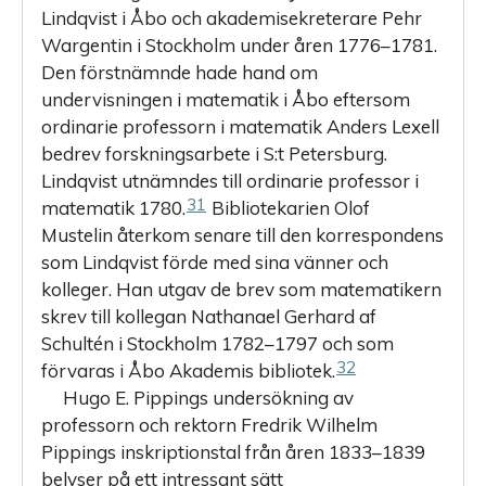
Lindqvist i Åbo och akademisekreterare Pehr
Wargentin i Stockholm under åren 1776–1781.
Den förstnämnde hade hand om
undervisningen i matematik i Åbo eftersom
ordinarie professorn i matematik Anders Lexell
bedrev forskningsarbete i S:t Petersburg.
Lindqvist utnämndes till ordinarie professor i
31
matematik 1780.
Bibliotekarien Olof
Mustelin återkom senare till den korrespondens
som Lindqvist förde med sina vänner och
kolleger. Han utgav de brev som matematikern
skrev till kollegan Nathanael Gerhard af
Schultén i Stockholm 1782–1797 och som
32
förvaras i Åbo Akademis bibliotek.
Hugo E. Pippings undersökning av
professorn och rektorn Fredrik Wilhelm
Pippings inskriptionstal från åren 1833–1839
belyser på ett intressant sätt