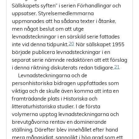
Sällskapets syften” i serien
Förhandlingar och
uppsatser.
Styrelsemedlemmarna
uppmanades att ha sådana texter i åtanke,
men något beslut om att utge
levnadsteckningar i en särskild serie fattades
20
inte vid denna tidpunkt.
När sällskapet 1955
började publicera levnadsteckningar i en
separat serie nämnde redaktören att ett förslag
21
i denna riktning diskuterats redan tidigare.
Levnadsteckningarna och de
personhistoriska bidragen uppfattades som
viktiga och de skulle även komma att inta en
framträdande plats i
Historiska och
litteraturhistoriska studier
. I de första
volymerna upptog levnadsteckningarna och
brevutgåvorna rentav en dominerande
ställning. Därefter blev innehållet efter hand
mera mångsidigt, sannolikt i hög grad som ett