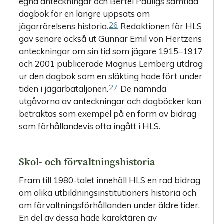
egna anteckningar och Bertel Pauligs samtida
dagbok för en längre uppsats om
26
jägarrörelsens historia.
Redaktionen för HLS
gav senare också ut Gunnar Emil von Hertzens
anteckningar om sin tid som jägare 1915–1917
och 2001 publicerade Magnus Lemberg utdrag
ur den dagbok som en släkting hade fört under
27
tiden i jägarbataljonen.
De nämnda
utgåvorna av anteckningar och dagböcker kan
betraktas som exempel på en form av bidrag
som förhållandevis ofta ingått i HLS.
Skol- och förvaltningshistoria
Fram till 1980-talet innehöll HLS en rad bidrag
om olika utbildningsinstitutioners historia och
om förvaltningsförhållanden under äldre tider.
En del av dessa hade karaktären av