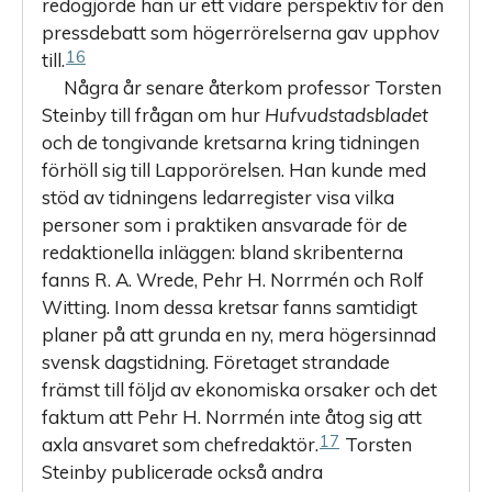
redogjorde han ur ett vidare perspektiv för den
pressdebatt som högerrörelserna gav upphov
16
till.
Några år senare återkom professor Torsten
Steinby till frågan om hur
Hufvudstadsbladet
och de tongivande kretsarna kring tidningen
förhöll sig till Lapporörelsen. Han kunde med
stöd av tidningens ledarregister visa vilka
personer som i praktiken ansvarade för de
redaktionella inläggen: bland skribenterna
fanns R. A. Wrede, Pehr H. Norrmén och Rolf
Witting. Inom dessa kretsar fanns samtidigt
planer på att grunda en ny, mera högersinnad
svensk dagstidning. Företaget strandade
främst till följd av ekonomiska orsaker och det
faktum att Pehr H. Norrmén inte åtog sig att
17
axla ansvaret som chefredaktör.
Torsten
Steinby publicerade också andra