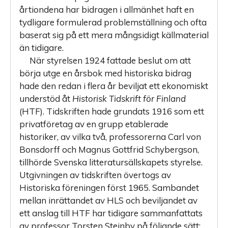
årtiondena har bidragen i allmänhet haft en
tydligare formulerad problemställning och ofta
baserat sig på ett mera mångsidigt källmaterial
än tidigare.
När styrelsen 1924 fattade beslut om att
börja utge en årsbok med historiska bidrag
hade den redan i flera år beviljat ett ekonomiskt
understöd åt
Historisk Tidskrift för Finland
(HTF). Tidskriften hade grundats 1916 som ett
privatföretag av en grupp etablerade
historiker, av vilka två, professorerna Carl von
Bonsdorff och Magnus Gottfrid Schybergson,
tillhörde Svenska litteratursällskapets styrelse.
Utgivningen av tidskriften övertogs av
Historiska föreningen först 1965. Sambandet
mellan inrättandet av HLS och beviljandet av
ett anslag till HTF har tidigare sammanfattats
av professor Torsten Steinby på följande sätt: