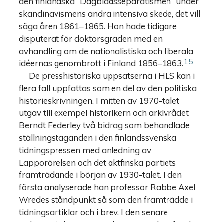
den finländska ”Dagbladsseparatismen” under
skandinavismens andra intensiva skede, det vill
säga åren 1861–1865. Hon hade tidigare
disputerat för doktorsgraden med en
avhandling om de nationalistiska och liberala
15
idéernas genombrott i Finland 1856–1863.
De presshistoriska uppsatserna i HLS kan i
flera fall uppfattas som en del av den politiska
historieskrivningen. I mitten av 1970-talet
utgav till exempel historikern och arkivrådet
Berndt Federley två bidrag som behandlade
ställningstaganden i den finlandssvenska
tidningspressen med anledning av
Lapporörelsen och det äktfinska partiets
framträdande i början av 1930-talet. I den
första analyserade han professor Rabbe Axel
Wredes ståndpunkt så som den framträdde i
tidningsartiklar och i brev. I den senare