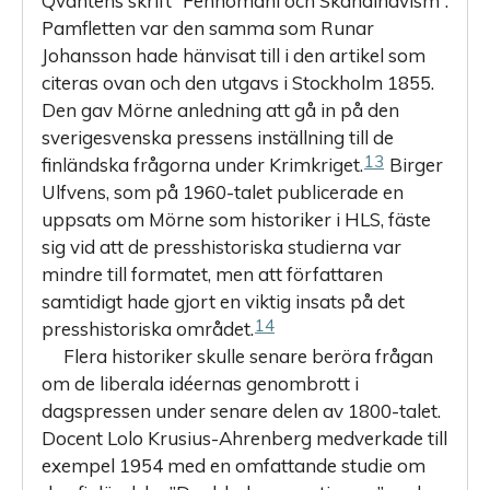
Qvantens skrift ”Fennomani och Skandinavism”.
Pamfletten var den samma som Runar
Johansson hade hänvisat till i den artikel som
citeras ovan och den utgavs i Stockholm 1855.
Den gav Mörne anledning att gå in på den
sverigesvenska pressens inställning till de
13
finländska frågorna under Krimkriget.
Birger
Ulfvens, som på 1960-talet publicerade en
uppsats om Mörne som historiker i HLS, fäste
sig vid att de presshistoriska studierna var
mindre till formatet, men att författaren
samtidigt hade gjort en viktig insats på det
14
presshistoriska området.
Flera historiker skulle senare beröra frågan
om de liberala idéernas genombrott i
dagspressen under senare delen av 1800-talet.
Docent Lolo Krusius-Ahrenberg medverkade till
exempel 1954 med en omfattande studie om