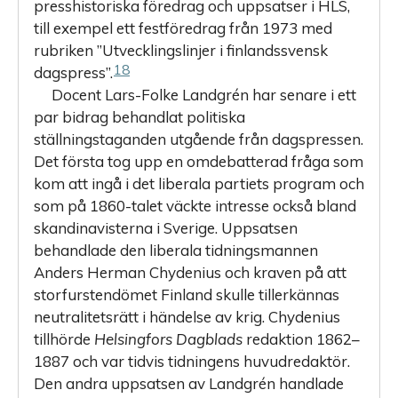
presshistoriska föredrag och uppsatser i HLS,
till exempel ett festföredrag från 1973 med
rubriken ”Utvecklingslinjer i finlandssvensk
18
dagspress”.
Docent Lars-Folke Landgrén har senare i ett
par bidrag behandlat politiska
ställningstaganden utgående från dagspressen.
Det första tog upp en omdebatterad fråga som
kom att ingå i det liberala partiets program och
som på 1860-talet väckte intresse också bland
skandina­visterna i Sverige. Uppsatsen
behandlade den liberala tidningsmannen
Anders Herman Chydenius och kraven på att
storfurstendömet Finland skulle tillerkännas
neutralitetsrätt i händelse av krig. ­Chydenius
tillhörde
Helsingfors Dagblads
redaktion 1862–
1887 och var tidvis tidningens huvudredaktör.
Den andra uppsatsen av Landgrén handlade