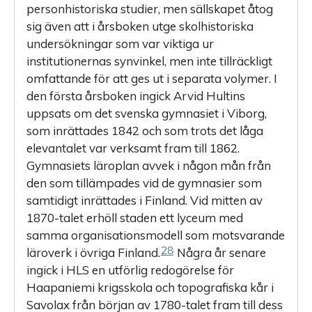
personhistoriska studier, men sällskapet åtog
sig även att i årsboken utge skolhistoriska
undersökningar som var viktiga ur
institutionernas synvinkel, men inte tillräckligt
omfattande för att ges ut i separata volymer. I
den första årsboken ingick Arvid Hultins
uppsats om det svenska gymnasiet i Viborg,
som inrättades 1842 och som trots det låga
elevantalet var verksamt fram till 1862.
Gymnasiets läroplan avvek i någon mån från
den som tillämpades vid de gymnasier som
samtidigt inrättades i Finland. Vid mitten av
1870-talet erhöll staden ett lyceum med
samma organisationsmodell som motsvarande
28
läroverk i övriga Finland.
Några år senare
ingick i HLS en utförlig redogörelse för
Haapaniemi krigsskola och topografiska kår i
Savolax från början av 1780-talet fram till dess