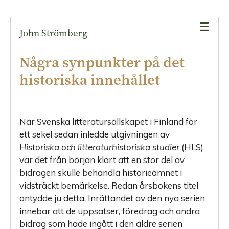
och
förvaltningshistoria
☰
John Strömberg
Förändringar
under
Några synpunkter på det
de
historiska innehållet
senaste
decennierna
När Svenska litteratursällskapet i
Finland för
ett sekel sedan inledde utgivningen av
Historiska och litteraturhistoriska studier
(HLS)
var det från början klart att en stor del av
bidragen skulle behandla historieämnet i
vidsträckt bemärkelse. Redan årsbokens titel
antydde ju detta. Inrättandet av den nya serien
innebar att de uppsatser, föredrag och andra
bidrag som hade ingått i den äldre serien