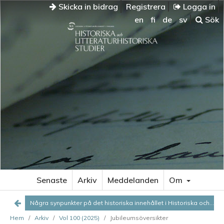
Skicka in bidrag
Registrera
Logga in
en
fi
de
sv
Sök
NÅGRA
SYNPUNKTER
PÅ
DET
HISTORISKA
INNEHÅLLET
Tidiga
bidrag
om
skandinavismen
Presshistoriska
bidrag
Senaste
Arkiv
Meddelanden
Om
Personhistoria
Några synpunkter på det historiska innehållet i Historiska och litteraturhistoriska studier
Skol-
Hem
/
Arkiv
/
Vol 100 (2025)
/
Jubileumsöversikter